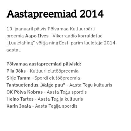
Aastapreemiad 2014
10. jaanuaril pälvis Põlvamaa Kultuurpärli
preemia
Aapo Ilves
- Vikerraadio korraldatud
„Luulelahing“ võitja ning Eesti parim luuletaja 2014.
aastal.
Põlvamaa aastapreemiad pälvisid:
Piia Jõks
- Kultuuri elutööpreemia
Sirje Tamm
- Spordi elutööpreemia
Tantsuetendus „Valge puu“
- Aasta Tegu kultuuris
OK Põlva Kobras
- Aasta Tegu spordis
Heino Tartes
- Aasta Tegija kultuuris
Karin Joala
- Aasta Tegija spordis