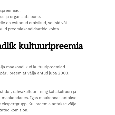
tapreemiad.
se ja organisatsioone.
le on esitanud eraisikud, seltsid või
ekuid preemiakandidaatide kohta.
ndlik kultuuripreemia
välja maakondlikud kultuuripreemiad
ipärli preemiat välja antud juba 2003.
ide-, rahvakultuuri- ning kehakultuuri ja
ist maakondades. Igas maakonnas antakse
 ekspertgrupp. Kui preemia antakse välja
tatud komisjon.