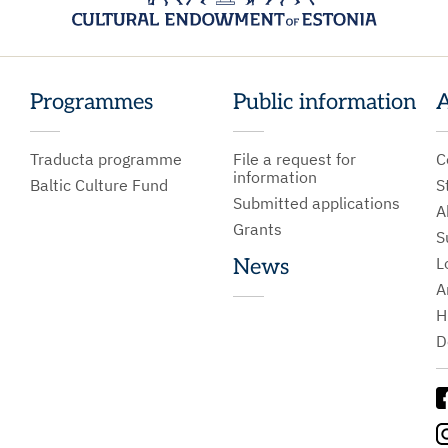
Programmes
Public information
A
Traducta programme
File a request for
C
information
Baltic Culture Fund
S
Submitted applications
A
Grants
S
L
News
A
H
D