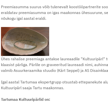
Preemiasumma suurus võib tulenevalt koostööpartnerite soovi
eraldatav preemiasumma on igas maakonnas ühesuurune, selle
nõukogu igal aastal eraldi.
Ühes rahalise preemiaga antakse laureaadile “Kultuuripärl“ t
klaasist pärliga. Pärlile on graveeritud laureaadi nimi, auhi
valmib Asuurkeraamika stuudio (Kärt Seppel) ja AS Disainkla
Igal aastal Tartumaa ekspertgrupp otsustab ettepanekute alu
Kultuuripärl saaja Tartu maakonnas.
Tartumaa Kultuuripärlid on: