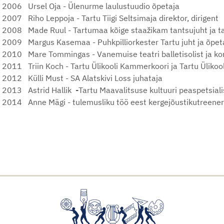
2006 Ursel Oja - Ülenurme laulustuudio õpetaja
2007 Riho Leppoja - Tartu Tiigi Seltsimaja direktor, dirigent
2008 Made Ruul - Tartumaa kõige staažikam tantsujuht ja tan
2009 Margus Kasemaa - Puhkpilliorkester Tartu juht ja õpet
2010 Mare Tommingas -
Vanemuise teatri balletisolist ja k
2011 Triin Koch -
Tartu Ülikooli Kammerkoori ja Tartu Ülikoo
2012 Külli Must - SA Alatskivi Loss juhataja
2013 Astrid Hallik
-
Tartu Maavalitsuse kultuuri peaspetsiali
2014 Anne Mägi - tulemusliku töö eest kergejõustikutreener