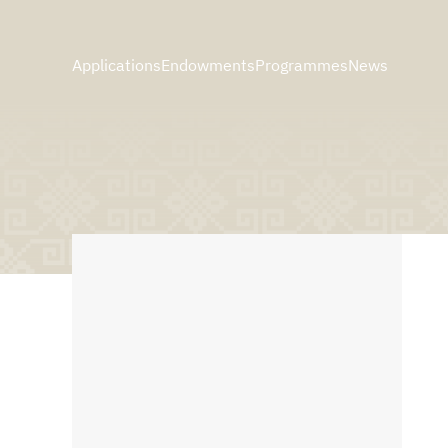
Applications
Endowments
Programmes
News