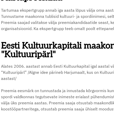
Tartumaa ekspertgrupp annab iga aasta lõpus välja oma aas
Tunnustame maakonna tublisid kultuuri- ja spordiinimesi, selt
Preemia saajad valitakse välja preemiakandidaatide seast, kel
organisatsioonid. Ka ekspertgrupp teeb omalt poolt ettepan
Eesti Kultuurkapitali maako
"Kultuuripärl"
Alates 2006. aastast annab Eesti Kultuurkapital igal aastal 
“Kultuuripärl” /Algne idee pärineb Harjumaalt, kus on Kultuur
aastast/
Preemia eesmärk on tunnustada ja innustada kõrgvormis kunst
spordi valdkonnas tegutsevate inimeste erialast pühendum
välja üks preemia aastas. Preemia saaja otsustab maakondlik
koostööpartneritega, otsustab preemia saaja ühiselt moodus