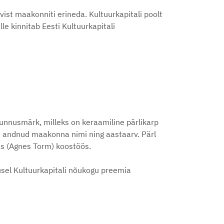
st maakonniti erineda. Kultuurkapitali poolt
 kinnitab Eesti Kultuurkapitali
unnusmärk, milleks on keraamiline pärlikarp
nna andnud maakonna nimi ning aastaarv. Pärl
as (Agnes Torm) koostöös.
sel Kultuurkapitali nõukogu preemia