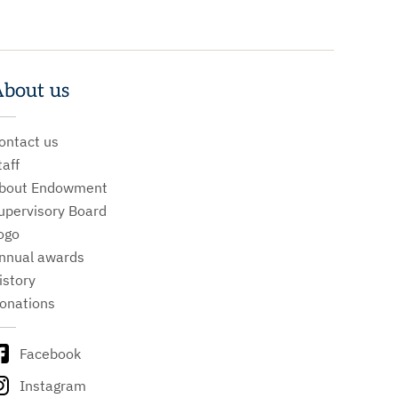
bout us
ontact us
taff
bout Endowment
upervisory Board
ogo
nnual awards
istory
onations
Facebook
Instagram