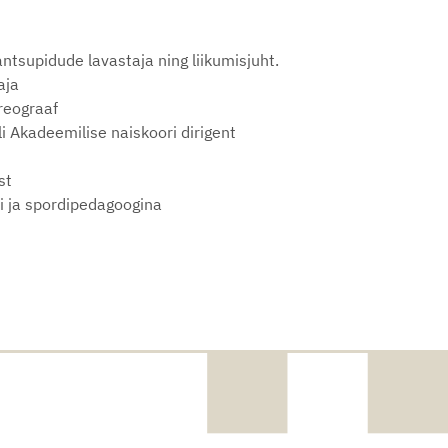
tsupidude lavastaja ning liikumisjuht.
aja
oreograaf
li Akadeemilise naiskoori dirigent
st
i ja spordipedagoogina