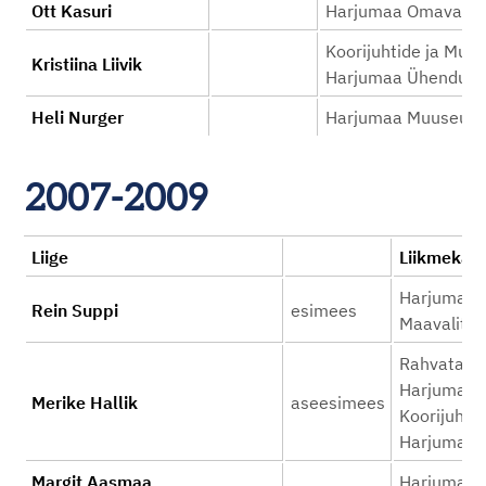
Ott Kasuri
Harjumaa Omavalitsu
Koorijuhtide ja Muu
Kristiina Liivik
Harjumaa Ühendus
Heli Nurger
Harjumaa Muuseum
2007-2009
Liige
Liikme
Harjumaa O
Rein Suppi
esimees
Maavalitsu
Rahvatants
Harjumaa Ü
Merike Hallik
aseesimees
Koorijuhti
Harjumaa 
Margit Aasmaa
Harjumaa Ku