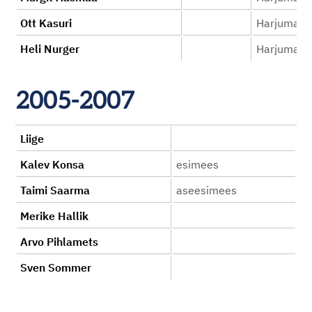
Ott Kasuri
Harjumaa O
Heli Nurger
Harjumaa
2005-2007
Liige
Kalev Konsa
esimees
Taimi Saarma
aseesimees
Merike Hallik
Arvo Pihlamets
Sven Sommer