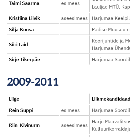
Taimi Saarma
esimees
Lauljad MTÜ, Kapak
Kristiina Liivik
aseesimees
Harjumaa Keelpillio
Silja Konsa
Padise Muuseumi S
Koorijuhtide ja Muu
Siiri Laid
Harjumaa Ühendus
Sirje Tikerpäe
Harjumaa Spordiliit
2009-2011
Liige
Liikmekandid
Rein Suppi
esimees
Harjumaa Spordiliit
Harju Maavalitsus, 
Riin Kivinurm
aseesimees
Kultuurikorraldajate 