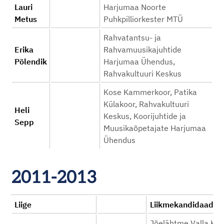
Lauri
Harjumaa Noorte
Metus
Puhkpilliorkester MTÜ
Rahvatantsu- ja
Erika
Rahvamuusikajuhtide
Põlendik
Harjumaa Ühendus,
Rahvakultuuri Keskus
Kose Kammerkoor, Patika
Külakoor, Rahvakultuuri
Heli
Keskus, Koorijuhtide ja
Sepp
Muusikaõpetajate Harjumaa
Ühendus
2011-2013
Liige
Liikmekandid
Jõelähtme Valla Kul