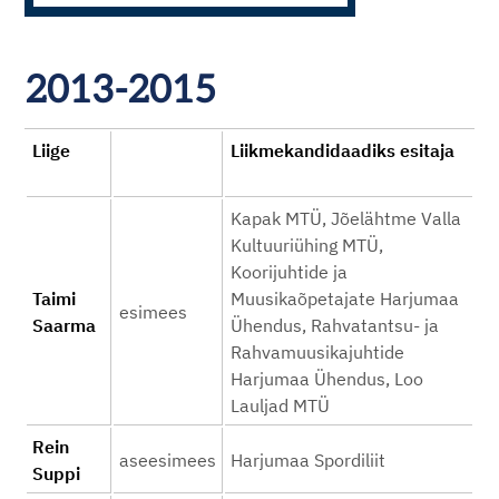
2013-2015
Liige
Liikmekandidaadiks esitaja
Kapak MTÜ, Jõelähtme Valla
Kultuuriühing MTÜ,
Koorijuhtide ja
Taimi
Muusikaõpetajate Harjumaa
esimees
Saarma
Ühendus, Rahvatantsu- ja
Rahvamuusikajuhtide
Harjumaa Ühendus, Loo
Lauljad MTÜ
Rein
aseesimees
Harjumaa Spordiliit
Suppi