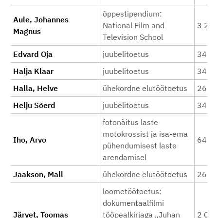
õppestipendium:
Aule, Johannes
National Film and
3 20
Magnus
Television School
Edvard Oja
juubelitoetus
340
Halja Klaar
juubelitoetus
340
Halla, Helve
ühekordne elutöötoetus
260
Helju Sõerd
juubelitoetus
340
fotonäitus laste
motokrossist ja isa-ema
Iho, Arvo
646
pühendumisest laste
arendamisel
Jaakson, Mall
ühekordne elutöötoetus
260
loometöötoetus:
dokumentaalfilmi
Järvet, Toomas
tööpealkirjaga „Juhan
2 00