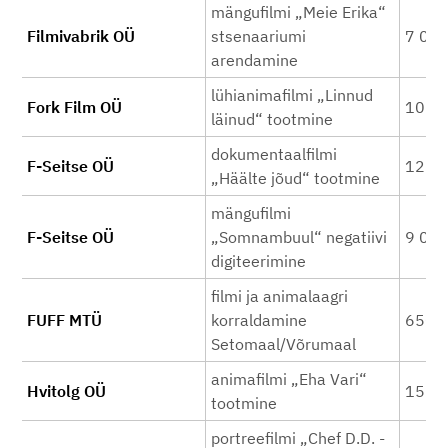
mängufilmi „Meie Erika“
Filmivabrik OÜ
stsenaariumi
7 00
arendamine
lühianimafilmi „Linnud
Fork Film OÜ
10 0
läinud“ tootmine
dokumentaalfilmi
F-Seitse OÜ
12 5
„Häälte jõud“ tootmine
mängufilmi
F-Seitse OÜ
„Somnambuul“ negatiivi
9 00
digiteerimine
filmi ja animalaagri
FUFF MTÜ
korraldamine
650
Setomaal/Võrumaal
animafilmi „Eha Vari“
Hvitolg OÜ
15 0
tootmine
portreefilmi „Chef D.D. -