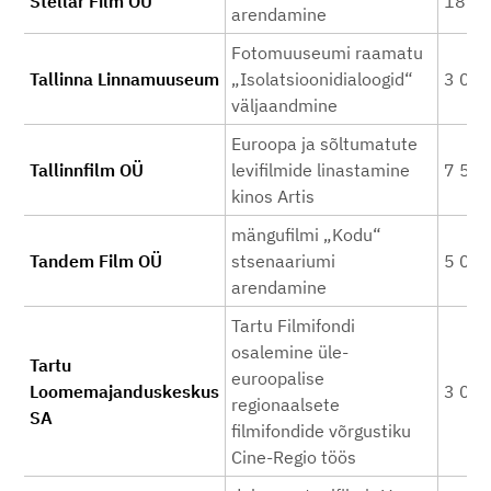
Stellar Film OÜ
18 0
arendamine
Fotomuuseumi raamatu
Tallinna Linnamuuseum
„Isolatsioonidialoogid“
3 00
väljaandmine
Euroopa ja sõltumatute
Tallinnfilm OÜ
levifilmide linastamine
7 50
kinos Artis
mängufilmi „Kodu“
Tandem Film OÜ
stsenaariumi
5 00
arendamine
Tartu Filmifondi
osalemine üle-
Tartu
euroopalise
Loomemajanduskeskus
3 00
regionaalsete
SA
filmifondide võrgustiku
Cine-Regio töös