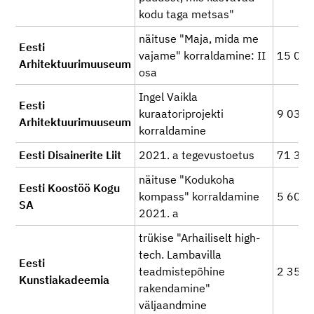
kodu taga metsas"
näituse "Maja, mida me
Eesti
vajame" korraldamine: II
15 00
Arhitektuurimuuseum
osa
Ingel Vaikla
Eesti
kuraatoriprojekti
9 032
Arhitektuurimuuseum
korraldamine
Eesti Disainerite Liit
2021. a tegevustoetus
71 33
näituse "Kodukoha
Eesti Koostöö Kogu
kompass" korraldamine
5 600
SA
2021. a
trükise "Arhailiselt high-
tech. Lambavilla
Eesti
teadmistepõhine
2 350
Kunstiakadeemia
rakendamine"
väljaandmine