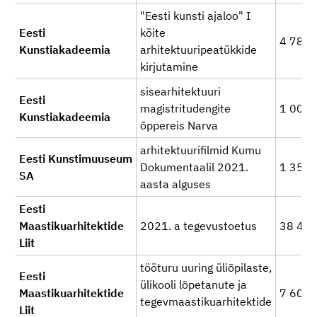
"Eesti kunsti ajaloo" I
Eesti
köite
4 781
Kunstiakadeemia
arhitektuuripeatükkide
kirjutamine
sisearhitektuuri
Eesti
magistritudengite
1 000
Kunstiakadeemia
õppereis Narva
arhitektuurifilmid Kumu
Eesti Kunstimuuseum
Dokumentaalil 2021.
1 350
SA
aasta alguses
Eesti
Maastikuarhitektide
2021. a tegevustoetus
38 48
Liit
tööturu uuring üliõpilaste,
Eesti
ülikooli lõpetanute ja
Maastikuarhitektide
7 600
tegevmaastikuarhitektide
Liit