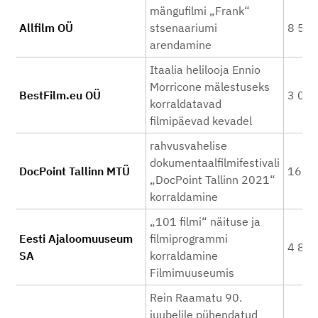
mängufilmi „Frank“
Allfilm OÜ
stsenaariumi
8 50
arendamine
Itaalia helilooja Ennio
Morricone mälestuseks
BestFilm.eu OÜ
3 00
korraldatavad
filmipäevad kevadel
rahvusvahelise
dokumentaalfilmifestivali
DocPoint Tallinn MTÜ
16 0
„DocPoint Tallinn 2021“
korraldamine
„101 filmi“ näituse ja
Eesti Ajaloomuuseum
filmiprogrammi
4 80
SA
korraldamine
Filmimuuseumis
Rein Raamatu 90.
juubelile pühendatud