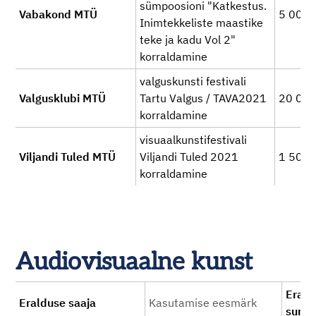
sümpoosioni "Katkestus.
Vabakond MTÜ
5 000
Inimtekkeliste maastike
teke ja kadu Vol 2"
korraldamine
valguskunsti festivali
Valgusklubi MTÜ
Tartu Valgus / TAVA2021
20 00
korraldamine
visuaalkunstifestivali
Viljandi Tuled MTÜ
Viljandi Tuled 2021
1 500
korraldamine
Audiovisuaalne kunst
Erald
Eralduse saaja
Kasutamise eesmärk
sum