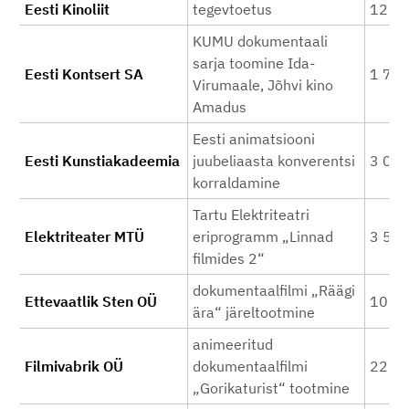
Eesti Kinoliit
tegevtoetus
12 0
KUMU dokumentaali
sarja toomine Ida-
Eesti Kontsert SA
1 70
Virumaale, Jõhvi kino
Amadus
Eesti animatsiooni
Eesti Kunstiakadeemia
juubeliaasta konverentsi
3 00
korraldamine
Tartu Elektriteatri
Elektriteater MTÜ
eriprogramm „Linnad
3 50
filmides 2“
dokumentaalfilmi „Räägi
Ettevaatlik Sten OÜ
10 0
ära“ järeltootmine
animeeritud
Filmivabrik OÜ
dokumentaalfilmi
22 5
„Gorikaturist“ tootmine