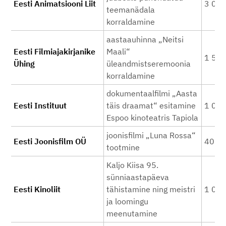
Eesti Animatsiooni Liit
3 00
teemanädala
korraldamine
aastaauhinna „Neitsi
Eesti Filmiajakirjanike
Maali“
1 50
Ühing
üleandmistseremoonia
korraldamine
dokumentaalfilmi „Aasta
Eesti Instituut
täis draamat“ esitamine
1 00
Espoo kinoteatris Tapiola
joonisfilmi „Luna Rossa“
Eesti Joonisfilm OÜ
40 0
tootmine
Kaljo Kiisa 95.
sünniaastapäeva
Eesti Kinoliit
tähistamine ning meistri
1 00
ja loomingu
meenutamine