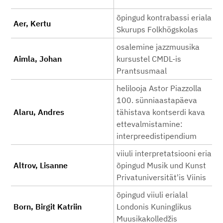
õpingud kontrabassi erialal
Aer, Kertu
Skurups Folkhögskolas
osalemine jazzmuusika
Aimla, Johan
kursustel CMDL-is
Prantsusmaal
helilooja Astor Piazzolla
100. sünniaastapäeva
Alaru, Andres
tähistava kontserdi kava
ettevalmistamine:
interpreedistipendium
viiuli interpretatsiooni eriala
Altrov, Lisanne
õpingud Musik und Kunst
Privatuniversität'is Viinis
õpingud viiuli erialal
Born, Birgit Katriin
Londonis Kuninglikus
Muusikakolledžis