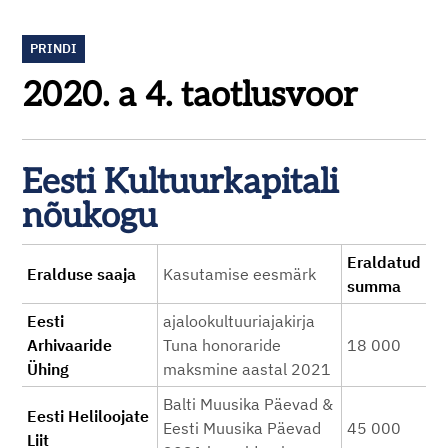
PRINDI
2020. a 4. taotlusvoor
Eesti Kultuurkapitali
nõukogu
Eraldatud
Eralduse saaja
Kasutamise eesmärk
summa
Eesti
ajalookultuuriajakirja
Arhivaaride
Tuna honoraride
18 000
Ühing
maksmine aastal 2021
Balti Muusika Päevad &
Eesti Heliloojate
Eesti Muusika Päevad
45 000
Liit