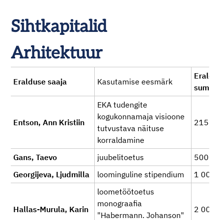
Sihtkapitalid
Arhitektuur
Eralda
Eralduse saaja
Kasutamise eesmärk
summ
EKA tudengite
kogukonnamaja visioone
Entson, Ann Kristiin
215
tutvustava näituse
korraldamine
Gans, Taevo
juubelitoetus
500
Georgijeva, Ljudmilla
loominguline stipendium
1 000
loometöötoetus
monograafia
Hallas-Murula, Karin
2 000
"Habermann. Johanson"