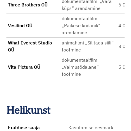
dokumentaalfilmi „Vara
Three Brothers OÜ
6 00
küps“ arendamine
dokumentaalfilmi
Vesilind OÜ
„Päikese kodanik"
4 00
arendamine
What Everest Studio
animafilmi „Silitada siili“
8 00
OÜ
tootmine
dokumentaalfilmi
Vita Pictura OÜ
„Vaimusõdalane“
5 00
tootmine
Helikunst
Eralduse saaja
Kasutamise eesmärk