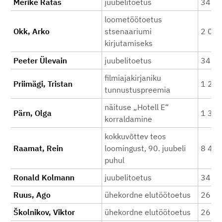
Merike Ratas
juubelitoetus
340
loometöötoetus
Okk, Arko
stsenaariumi
2 00
kirjutamiseks
Peeter Ülevain
juubelitoetus
340
filmiajakirjaniku
Priimägi, Tristan
1 20
tunnustuspreemia
näituse „Hotell E“
Pärn, Olga
1 32
korraldamine
kokkuvõttev teos
Raamat, Rein
loomingust, 90. juubeli
8 44
puhul
Ronald Kolmann
juubelitoetus
340
Ruus, Ago
ühekordne elutöötoetus
260
Školnikov, Viktor
ühekordne elutöötoetus
260