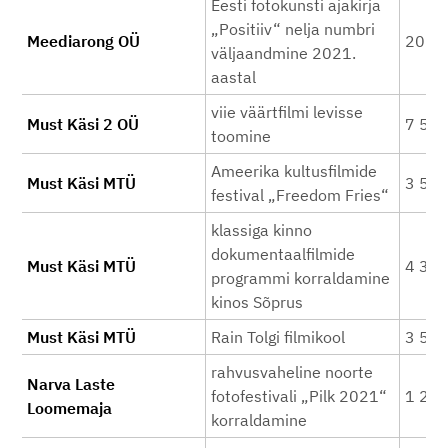
Eesti fotokunsti ajakirja
„Positiiv“ nelja numbri
Meediarong OÜ
20 0
väljaandmine 2021.
aastal
viie väärtfilmi levisse
Must Käsi 2 OÜ
7 50
toomine
Ameerika kultusfilmide
Must Käsi MTÜ
3 50
festival „Freedom Fries“
klassiga kinno
dokumentaalfilmide
Must Käsi MTÜ
4 30
programmi korraldamine
kinos Sõprus
Must Käsi MTÜ
Rain Tolgi filmikool
3 50
rahvusvaheline noorte
Narva Laste
fotofestivali „Pilk 2021“
1 20
Loomemaja
korraldamine