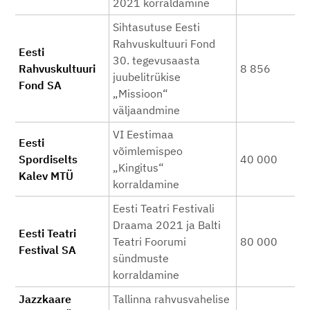
2021 korraldamine
Sihtasutuse Eesti
Rahvuskultuuri Fond
Eesti
30. tegevusaasta
Rahvuskultuuri
8 856
juubelitrükise
Fond SA
„Missioon“
väljaandmine
VI Eestimaa
Eesti
võimlemispeo
Spordiselts
40 000
„Kingitus“
Kalev MTÜ
korraldamine
Eesti Teatri Festivali
Draama 2021 ja Balti
Eesti Teatri
Teatri Foorumi
80 000
Festival SA
sündmuste
korraldamine
Jazzkaare
Tallinna rahvusvahelise