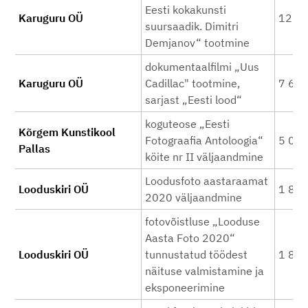
Eesti kokakunsti
Karuguru OÜ
12 5
suursaadik. Dimitri
Demjanov“ tootmine
dokumentaalfilmi „Uus
Karuguru OÜ
Cadillac" tootmine,
7 67
sarjast „Eesti lood“
koguteose „Eesti
Kõrgem Kunstikool
Fotograafia Antoloogia“
5 00
Pallas
köite nr II väljaandmine
Loodusfoto aastaraamat
Looduskiri OÜ
1 80
2020 väljaandmine
fotovõistluse „Looduse
Aasta Foto 2020“
Looduskiri OÜ
tunnustatud töödest
1 80
näituse valmistamine ja
eksponeerimine