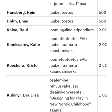
kirjutamiseks, II osa
Hansberg, Rein
juubelitoetus
500
Holm, Enno
juubelitoetus
500
Kalvo, Raul
loominguline stipendium
2 000
loometöötoetus EALi
Komissarov, Kalle
juubeliraamatu
2 000
koostamiseks
loometöötoetus EALi
Kooskora, Kristo
juubeliraamatu
2 500
kujundamiseks
osalemine
rahvusvahelisel
disainikonverentsil
Kubinyi, Eva Liisa
1 020
"Designing for Play in
New Nordic Childhood"
Taanis