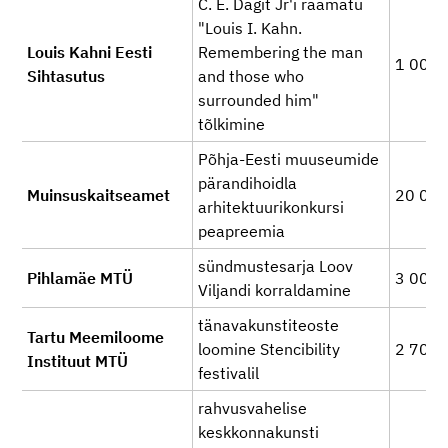
C. E. Dagit Jr'i raamatu
"Louis I. Kahn.
Louis Kahni Eesti
Remembering the man
1 000
Sihtasutus
and those who
surrounded him"
tõlkimine
Põhja-Eesti muuseumide
pärandihoidla
Muinsuskaitseamet
20 00
arhitektuurikonkursi
peapreemia
sündmustesarja Loov
Pihlamäe MTÜ
3 000
Viljandi korraldamine
tänavakunstiteoste
Tartu Meemiloome
loomine Stencibility
2 700
Instituut MTÜ
festivalil
rahvusvahelise
keskkonnakunsti