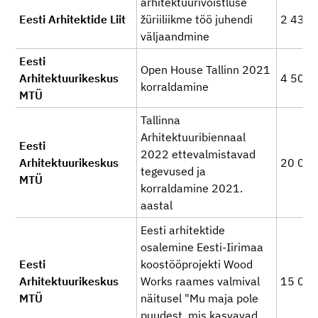
arhitektuurivõistluse
Eesti Arhitektide Liit
žüriiliikme töö juhendi
2 439
väljaandmine
Eesti
Open House Tallinn 2021
Arhitektuurikeskus
4 500
korraldamine
MTÜ
Tallinna
Arhitektuuribiennaal
Eesti
2022 ettevalmistavad
Arhitektuurikeskus
20 00
tegevused ja
MTÜ
korraldamine 2021.
aastal
Eesti arhitektide
osalemine Eesti-Iirimaa
Eesti
koostööprojekti Wood
Arhitektuurikeskus
Works raames valmival
15 00
MTÜ
näitusel "Mu maja pole
puudest, mis kasvavad