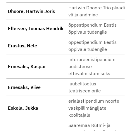
Hartwin Dhoore Trio plaadi
Dhoore, Hartwin Joris
välja andmine
õppestipendium Eestis
Ellervee, Toomas Hendrik
õppivale tudengile
õppestipendium Eestis
Erastus, Nele
õppivale tudengile
interpreedistipendium
Ernesaks, Kaspar
uudisteose
ettevalmistamiseks
juubelitoetus
Ernesaks, Viive
teatriseeniorile
erialastipendium noorte
Eskola, Jukka
vaskpillimängijate
koolitajale
Saaremaa Rütmi- ja