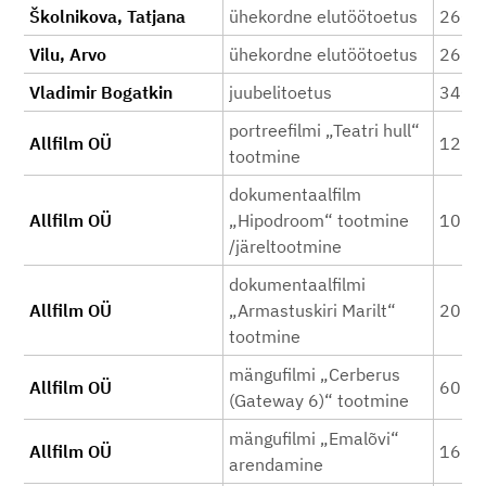
Školnikova, Tatjana
ühekordne elutöötoetus
260
Vilu, Arvo
ühekordne elutöötoetus
260
Vladimir Bogatkin
juubelitoetus
340
portreefilmi „Teatri hull“
Allfilm OÜ
12 5
tootmine
dokumentaalfilm
Allfilm OÜ
„Hipodroom“ tootmine
10 0
/järeltootmine
dokumentaalfilmi
Allfilm OÜ
„Armastuskiri Marilt“
20 0
tootmine
mängufilmi „Cerberus
Allfilm OÜ
60 0
(Gateway 6)“ tootmine
mängufilmi „Emalõvi“
Allfilm OÜ
16 0
arendamine