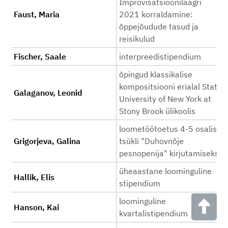
Improvisatsioonilaagri
Faust, Maria
2021 korraldamine:
õppejõudude tasud ja
reisikulud
Fischer, Saale
interpreedistipendium
õpingud klassikalise
kompositsiooni erialal State
Galaganov, Leonid
University of New York at
Stony Brook ülikoolis
loometöötoetus 4-5 osalise
Grigorjeva, Galina
tsükli "Duhovnõje
pesnopenija" kirjutamiseks
üheaastane loominguline
Hallik, Elis
stipendium
loominguline
Hanson, Kai
kvartalistipendium