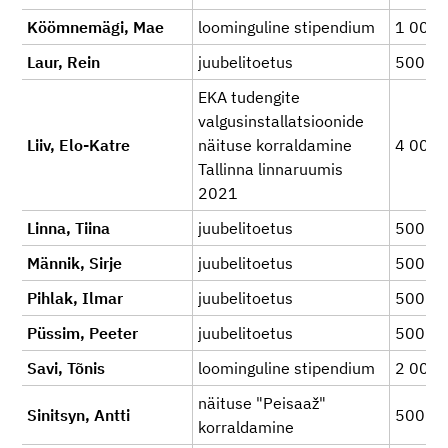
Köömnemägi, Mae
loominguline stipendium
1 000
Laur, Rein
juubelitoetus
500
EKA tudengite
valgusinstallatsioonide
Liiv, Elo-Katre
näituse korraldamine
4 000
Tallinna linnaruumis
2021
Linna, Tiina
juubelitoetus
500
Männik, Sirje
juubelitoetus
500
Pihlak, Ilmar
juubelitoetus
500
Püssim, Peeter
juubelitoetus
500
Savi, Tõnis
loominguline stipendium
2 000
näituse "Peisaaž"
Sinitsyn, Antti
500
korraldamine