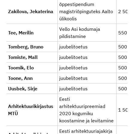
õppestipendium
Zakilova, Jekaterina
magistriõpinguteks Aalto
2 500
ülikoolis
Vello Asi kodumaja
Tee, Merilin
550
pildistamine
Tomberg, Bruno
juubelitoetus
500
Tomiste, Mall
juubelitoetus
500
Toomik, Elo
juubelitoetus
500
Toone, Ann
juubelitoetus
500
Uusbek, Sirje
juubelitoetus
500
Eesti
Arhitektuurikirjastus
arhitektuuripreemiad
1 500
MTÜ
2020 kogumiku
koostamine ja levitamine
Eesti arhitektuuriajakirja