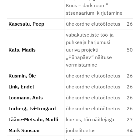
Kuus – dark room“
stsenaariumi kirjutamine
Kasesalu, Peep
ühekordne elutöötoetus
260
vabakutseliste töö-ja
puhkeaja harjumusi
Kats, Madis
uuriva projekti
500
„Pühapäev“ näituse
vormistamine
Kusmin, Õie
ühekordne elutöötoetus
260
Link, Endel
ühekordne elutöötoetus
260
Loomann, Ants
ühekordne elutöötoetus
260
Lorberg, Ivi-Irmgard
ühekordne elutöötoetus
260
Lääne-Metsalu, Madli
kursus, töö näitlejaga
270
Mark Soosaar
juubelitoetus
340