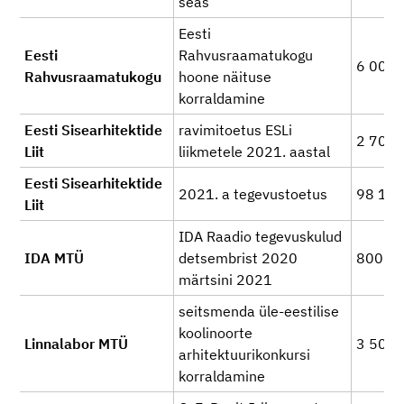
seas
Eesti
Eesti
Rahvusraamatukogu
6 000
Rahvusraamatukogu
hoone näituse
korraldamine
Eesti Sisearhitektide
ravimitoetus ESLi
2 700
Liit
liikmetele 2021. aastal
Eesti Sisearhitektide
2021. a tegevustoetus
98 14
Liit
IDA Raadio tegevuskulud
IDA MTÜ
detsembrist 2020
800
märtsini 2021
seitsmenda üle-eestilise
koolinoorte
Linnalabor MTÜ
3 500
arhitektuurikonkursi
korraldamine