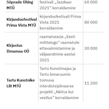
Sõprade Ühing
festivali „Jazzkaar
60 000
MTÜ
2021“ korraldamine
kirjandusfestivali Prima
Kirjandusfestival
Vista 2021
80 000
Prima Vista MTÜ
korraldamine
raamatusarja „Eesti
mõttelugu“ raamatute
Kirjastus
ettevalmistamine ja
30 000
Ilmamaa OÜ
väljaandmine aastal
2021
Tartu Kunstimajas ja
Tartu linnaruumis
Tartu Kunstnike
toimuva
11 200
Liit MTÜ
interdistsiplinaarse
projekti „Näitus kui
vestlus“ korraldamine