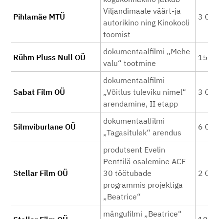
Viljandimaale väärt-ja
Pihlamäe MTÜ
3 00
autorikino ning Kinokooli
toomist
dokumentaalfilmi „Mehe
Rühm Pluss Null OÜ
15 0
valu“ tootmine
dokumentaalfilmi
Sabat Film OÜ
„Võitlus tuleviku nimel“
3 00
arendamine, II etapp
dokumentaalfilmi
Silmviburlane OÜ
6 00
„Tagasitulek“ arendus
produtsent Evelin
Penttilä osalemine ACE
Stellar Film OÜ
30 töötubade
2 00
programmis projektiga
„Beatrice“
mängufilmi „Beatrice“