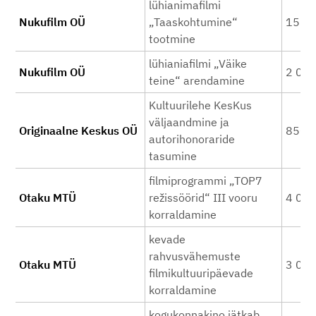
lühianimafilmi
Nukufilm OÜ
„Taaskohtumine“
15 0
tootmine
lühianiafilmi „Väike
Nukufilm OÜ
2 00
teine“ arendamine
Kultuurilehe KesKus
väljaandmine ja
Originaalne Keskus OÜ
850
autorihonoraride
tasumine
filmiprogrammi „TOP7
Otaku MTÜ
režissöörid“ III vooru
4 00
korraldamine
kevade
rahvusvähemuste
Otaku MTÜ
3 00
filmikultuuripäevade
korraldamine
kogukonnakino jätkab