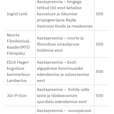
Aastapreemia – hingega
tehtud töö eest kehalise
Ingrid Lenk
kasvatuse ja liikumise
500
propageerijana Rapla
Vesiroosi Koolis ja maakonnas
Noorte
Aastapreemia – noorte ja
Filmifestival.
filminduse sinasõpruse
500
Kaader(MTÜ
hoidmise eest
Filmipidu)
EELK Hageri
Aastapreemia – Eesti
koguduse
algupärase koorimuusika
500
kammerkoor
edendamise ja salvestamise
Lambertus
eest
Aastapreemia – Kohila valla
Jüri Pritsin
laste ja täiskasvanute
500
spordielu edendamise eest
Aastapreemia – suurepärase