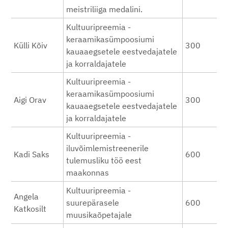
meistriliiga medalini.
Kultuuripreemia -
keraamikasümpoosiumi
Külli Kõiv
300
kauaaegsetele eestvedajatele
ja korraldajatele
Kultuuripreemia -
keraamikasümpoosiumi
Aigi Orav
300
kauaaegsetele eestvedajatele
ja korraldajatele
Kultuuripreemia -
iluvõimlemistreenerile
Kadi Saks
600
tulemusliku töö eest
maakonnas
Kultuuripreemia -
Angela
suurepärasele
600
Katkosilt
muusikaõpetajale