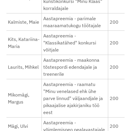
kunstikonkursi "Minu Klaas"
korraldajale
Aastapreemia - parimale
Kalmiste, Maie
200
maaraamatukogu töötajale
Aastapreemia -
Kits, Katariina-
"Klassikatähed" konkursi
200
Maria
võitjale
Aastapreemia - maakonna
Laurits, Mihkel
tõstespordi edendajale ja
200
treenerile
Aastapreemia - raamatu
"Minu venelased ehk ühe
Mikomägi,
parve linnud" väljaandjale ja
200
Margus
pikaajalise ajakirjaniku töö
eest
Aastapreemia -
Mägi, Ulvi
200
võimlemispeo pealavastajale