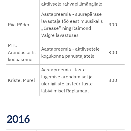
aktiivsele rahvapillimängijale
Aastapreemia - suurepärase
lavastaja töö eest muusikalis
Piia Põder
300
„Grease“ ning Raimond
Valgre lavastuses
MTÜ
Aastapreemia - aktiivsetele
Arendusselts
300
kogukonna panustajatele
koduaseme
Aastapreemia - laste
lugemise arendamisel ja
Kristel Murel
300
üleriigiliste lasteürituste
läbiviimisel Raplamaal
2016