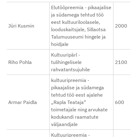
Elutööpreemia - pikaajalise
ja südamega tehtud töö
eest kultuuriloolasele,
Jüri Kusmin
2000
looduskaitsjale, Sillaotsa
Talumuuseumi hingele ja
hoidjale
Kultuuripärl -
Riho Pohla
tulihingelisele
2100
rahvatantsujuhile
kultuuripreemia -
pikaajalise ja südamega
tehtud töö eest ajalehe
Armar Paidla
„Rapla Teataja“
600
toimetajale ning arvukate
kodukandi raamatute
väljaandjale
Kultuuripreemia -