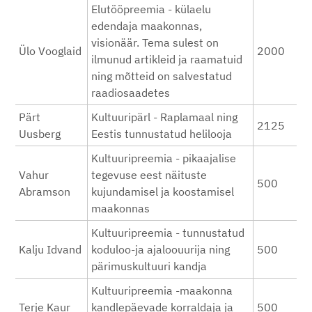
Elutööpreemia - külaelu
edendaja maakonnas,
visionäär. Tema sulest on
Ülo Vooglaid
2000
ilmunud artikleid ja raamatuid
ning mõtteid on salvestatud
raadiosaadetes
Pärt
Kultuuripärl - Raplamaal ning
2125
Uusberg
Eestis tunnustatud helilooja
Kultuuripreemia - pikaajalise
Vahur
tegevuse eest näituste
500
Abramson
kujundamisel ja koostamisel
maakonnas
Kultuuripreemia - tunnustatud
Kalju Idvand
koduloo-ja ajaloouurija ning
500
pärimuskultuuri kandja
Kultuuripreemia -maakonna
Terje Kaur
kandlepäevade korraldaja ja
500