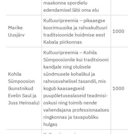
maakonna spordielu
edendamisel läbi oma elu
Kultuuripreemia – pikaaegse
Marike
koorimuusika ja rahvakultuuri
1000
Uusjärv
traditsioonide hoidmise eest
Kabala piirkonnas
Kultuuripreemia – Kohila
Sümpoosionile kui traditsiooni
kandjale ning olulisele
Kohila
sündmusele kohalikul ja
Sümpoosion
rahvusvahelisel tasandil, mis
(kunstnikud
kogub kaasaegseid
1000
Evelin Saul ja
puupõletusealaseid teadmisi-
Juss Heinsalu)
oskusi ning toimib nende
vahendajana professionaalses
ringkonnas ja tavapubliku
hulgas