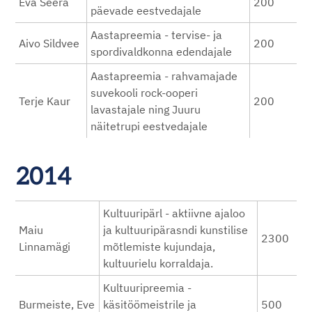
Eva Seera
200
päevade eestvedajale
Aastapreemia - tervise- ja
Aivo Sildvee
200
spordivaldkonna edendajale
Aastapreemia - rahvamajade
suvekooli rock-ooperi
Terje Kaur
200
lavastajale ning Juuru
näitetrupi eestvedajale
2014
Kultuuripärl - aktiivne ajaloo
Maiu
ja kultuuripärasndi kunstilise
2300
Linnamägi
mõtlemiste kujundaja,
kultuurielu korraldaja.
Kultuuripreemia -
Burmeiste, Eve
käsitöömeistrile ja
500