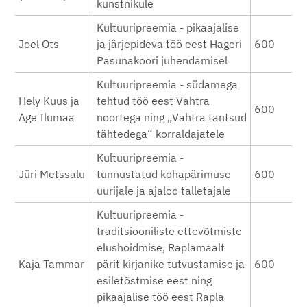
kunstnikule
Kultuuripreemia - pikaajalise
Joel Ots
ja järjepideva töö eest Hageri
600
Pasunakoori juhendamisel
Kultuuripreemia - südamega
Hely Kuus ja
tehtud töö eest Vahtra
600
Age Ilumaa
noortega ning „Vahtra tantsud
tähtedega“ korraldajatele
Kultuuripreemia -
Jüri Metssalu
tunnustatud kohapärimuse
600
uurijale ja ajaloo talletajale
Kultuuripreemia -
traditsiooniliste ettevõtmiste
elushoidmise, Raplamaalt
Kaja Tammar
pärit kirjanike tutvustamise ja
600
esiletõstmise eest ning
pikaajalise töö eest Rapla