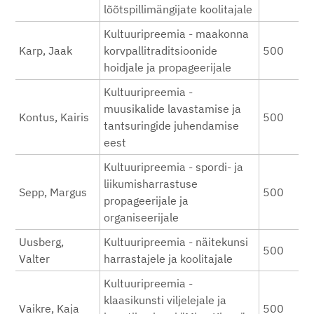
lõõtspillimängijate koolitajale
Kultuuripreemia - maakonna
Karp, Jaak
korvpallitraditsioonide
500
hoidjale ja propageerijale
Kultuuripreemia -
muusikalide lavastamise ja
Kontus, Kairis
500
tantsuringide juhendamise
eest
Kultuuripreemia - spordi- ja
liikumisharrastuse
Sepp, Margus
500
propageerijale ja
organiseerijale
Uusberg,
Kultuuripreemia - näitekunsi
500
Valter
harrastajele ja koolitajale
Kultuuripreemia -
klaasikunsti viljelejale ja
Vaikre, Kaja
500