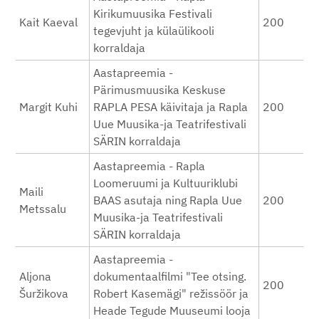
Kirikumuusika Festivali
Kait Kaeval
200
tegevjuht ja külaülikooli
korraldaja
Aastapreemia -
Pärimusmuusika Keskuse
Margit Kuhi
RAPLA PESA käivitaja ja Rapla
200
Uue Muusika-ja Teatrifestivali
SÄRIN korraldaja
Aastapreemia - Rapla
Loomeruumi ja Kultuuriklubi
Maili
BAAS asutaja ning Rapla Uue
200
Metssalu
Muusika-ja Teatrifestivali
SÄRIN korraldaja
Aastapreemia -
Aljona
dokumentaalfilmi "Tee otsing.
200
Šuržikova
Robert Kasemägi" režissöör ja
Heade Tegude Muuseumi looja