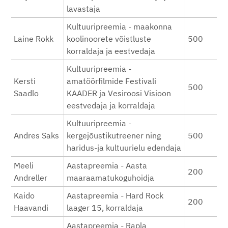
lavastaja
Kultuuripreemia - maakonna
Laine Rokk
koolinoorete võistluste
500
korraldaja ja eestvedaja
Kultuuripreemia -
Kersti
amatöörfilmide Festivali
500
Saadlo
KAADER ja Vesiroosi Visioon
eestvedaja ja korraldaja
Kultuuripreemia -
Andres Saks
kergejõustikutreener ning
500
haridus-ja kultuurielu edendaja
Meeli
Aastapreemia - Aasta
200
Andreller
maaraamatukoguhoidja
Kaido
Aastapreemia - Hard Rock
200
Haavandi
laager 15, korraldaja
Aastapreemia - Rapla