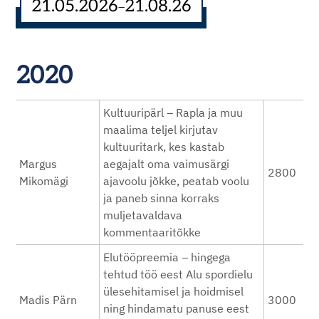
21.05.2026
21.08.26
–
2020
Kultuuripärl – Rapla ja muu
maalima teljel kirjutav
kultuuritark, kes kastab
Margus
aegajalt oma vaimusärgi
2800
Mikomägi
ajavoolu jõkke, peatab voolu
ja paneb sinna korraks
muljetavaldava
kommentaaritõkke
Elutööpreemia – hingega
tehtud töö eest Alu spordielu
ülesehitamisel ja hoidmisel
Madis Pärn
3000
ning hindamatu panuse eest