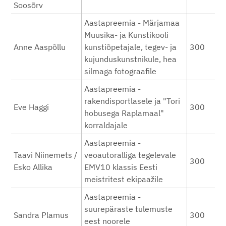
Soosõrv
Aastapreemia - Märjamaa
Muusika- ja Kunstikooli
Anne Aaspõllu
kunstiõpetajale, tegev- ja
300
kujunduskunstnikule, hea
silmaga fotograafile
Aastapreemia -
rakendisportlasele ja "Tori
Eve Haggi
300
hobusega Raplamaal"
korraldajale
Aastapreemia -
Taavi Niinemets /
veoautoralliga tegelevale
300
Esko Allika
EMV10 klassis Eesti
meistritest ekipaažile
Aastapreemia -
suurepäraste tulemuste
Sandra Plamus
300
eest noorele