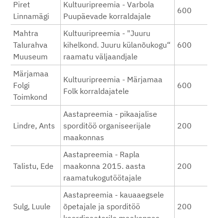
Piret
Kultuuripreemia - Varbola
600
Linnamägi
Puupäevade korraldajale
Mahtra
Kultuuripreemia - "Juuru
Talurahva
kihelkond. Juuru külanõukogu“
600
Muuseum
raamatu väljaandjale
Märjamaa
Kultuuripreemia - Märjamaa
Folgi
600
Folk korraldajatele
Toimkond
Aastapreemia - pikaajalise
Lindre, Ants
sporditöö organiseerijale
200
maakonnas
Aastapreemia - Rapla
Talistu, Ede
maakonna 2015. aasta
200
raamatukogutöötajale
Aastapreemia - kauaaegsele
Sulg, Luule
õpetajale ja sporditöö
200