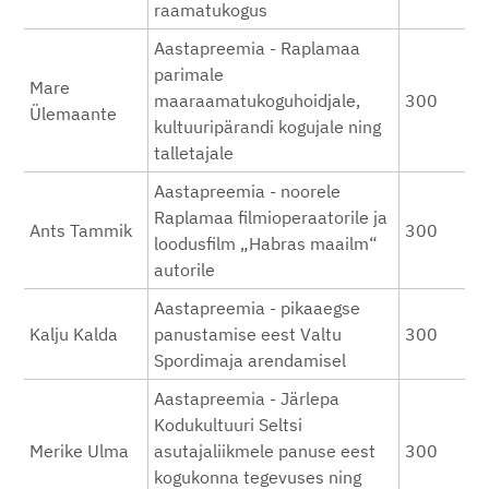
raamatukogus
Aastapreemia - Raplamaa
parimale
Mare
maaraamatukoguhoidjale,
300
Ülemaante
kultuuripärandi kogujale ning
talletajale
Aastapreemia - noorele
Raplamaa filmioperaatorile ja
Ants Tammik
300
loodusfilm „Habras maailm“
autorile
Aastapreemia - pikaaegse
Kalju Kalda
panustamise eest Valtu
300
Spordimaja arendamisel
Aastapreemia - Järlepa
Kodukultuuri Seltsi
Merike Ulma
asutajaliikmele panuse eest
300
kogukonna tegevuses ning