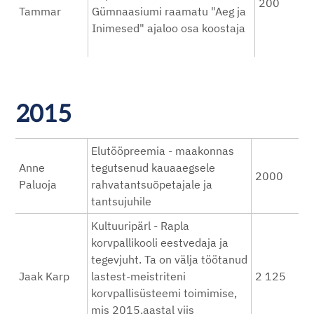
200
Tammar
Gümnaasiumi raamatu "Aeg ja
Inimesed" ajaloo osa koostaja
2015
Elutööpreemia - maakonnas
Anne
tegutsenud kauaaegsele
2000
Paluoja
rahvatantsuõpetajale ja
tantsujuhile
Kultuuripärl - Rapla
korvpallikooli eestvedaja ja
tegevjuht. Ta on välja töötanud
Jaak Karp
lastest-meistriteni
2 125
korvpallisüsteemi toimimise,
mis 2015.aastal viis