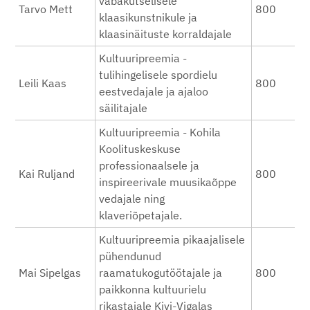
vabakutselisele
Tarvo Mett
800
klaasikunstnikule ja
klaasinäituste korraldajale
Kultuuripreemia -
tulihingelisele spordielu
Leili Kaas
800
eestvedajale ja ajaloo
säilitajale
Kultuuripreemia - Kohila
Koolituskeskuse
professionaalsele ja
Kai Ruljand
800
inspireerivale muusikaõppe
vedajale ning
klaveriõpetajale.
Kultuuripreemia pikaajalisele
pühendunud
Mai Sipelgas
raamatukogutöötajale ja
800
paikkonna kultuurielu
rikastajale Kivi-Vigalas