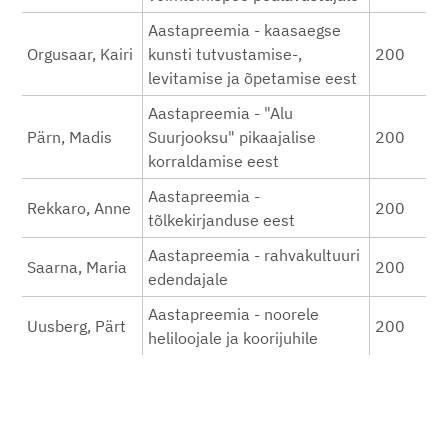
Aastapreemia - kaasaegse
Orgusaar, Kairi
kunsti tutvustamise-,
200
levitamise ja õpetamise eest
Aastapreemia - "Alu
Pärn, Madis
Suurjooksu" pikaajalise
200
korraldamise eest
Aastapreemia -
Rekkaro, Anne
200
tõlkekirjanduse eest
Aastapreemia - rahvakultuuri
Saarna, Maria
200
edendajale
Aastapreemia - noorele
Uusberg, Pärt
200
heliloojale ja koorijuhile