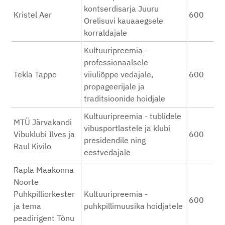
kontserdisarja Juuru
Kristel Aer
600
Orelisuvi kauaaegsele
korraldajale
Kultuuripreemia -
professionaalsele
Tekla Tappo
viiuliõppe vedajale,
600
propageerijale ja
traditsioonide hoidjale
Kultuuripreemia - tublidele
MTÜ Järvakandi
vibusportlastele ja klubi
Vibuklubi Ilves ja
600
presidendile ning
Raul Kivilo
eestvedajale
Rapla Maakonna
Noorte
Puhkpilliorkester
Kultuuripreemia -
600
ja tema
puhkpillimuusika hoidjatele
peadirigent Tõnu