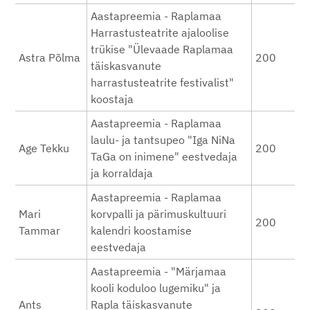
Aastapreemia - Raplamaa
Harrastusteatrite ajaloolise
trükise "Ülevaade Raplamaa
Astra Põlma
200
täiskasvanute
harrastusteatrite festivalist"
koostaja
Aastapreemia - Raplamaa
laulu- ja tantsupeo "Iga NiNa
Age Tekku
200
TaGa on inimene" eestvedaja
ja korraldaja
Aastapreemia - Raplamaa
Mari
korvpalli ja pärimuskultuuri
200
Tammar
kalendri koostamise
eestvedaja
Aastapreemia - "Märjamaa
kooli koduloo lugemiku" ja
Ants
Rapla täiskasvanute