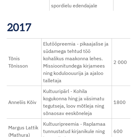
spordielu edendajale
2017
Elutööpreemia - pikaajalise ja
südamega tehtud töö
Tõnis
kohalikus maakonna lehes.
2 000
Tõnisson
Missioonitundega kirjamees
ning koduloouurija ja ajaloo
talletaja
Kultuuripärl - Kohila
kogukonna hing ja väsimatu
Anneliis Kõiv
1800
tegutseja, loov mõtleja ning
sõnaosav eeskõneleja
Kultuuripreemia - Raplamaa
Margus Lattik
tunnustatud kirjanikule ning
600
(Mathura)