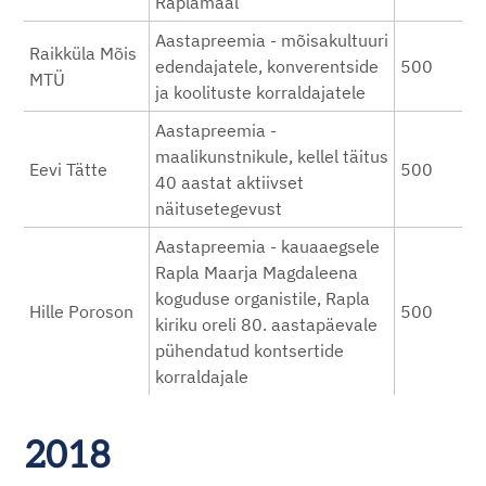
Raplamaal
Aastapreemia - mõisakultuuri
Raikküla Mõis
edendajatele, konverentside
500
MTÜ
ja koolituste korraldajatele
Aastapreemia -
maalikunstnikule, kellel täitus
Eevi Tätte
500
40 aastat aktiivset
näitusetegevust
Aastapreemia - kauaaegsele
Rapla Maarja Magdaleena
koguduse organistile, Rapla
Hille Poroson
500
kiriku oreli 80. aastapäevale
pühendatud kontsertide
korraldajale
2018