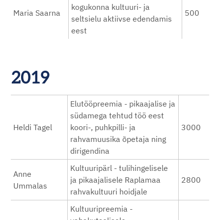
kogukonna kultuuri- ja
Maria Saarna
500
seltsielu aktiivse edendamis
eest
2019
Elutööpreemia - pikaajalise ja
südamega tehtud töö eest
Heldi Tagel
koori-, puhkpilli- ja
3000
rahvamuusika õpetaja ning
dirigendina
Kultuuripärl - tulihingelisele
Anne
ja pikaajalisele Raplamaa
2800
Ummalas
rahvakultuuri hoidjale
Kultuuripreemia -