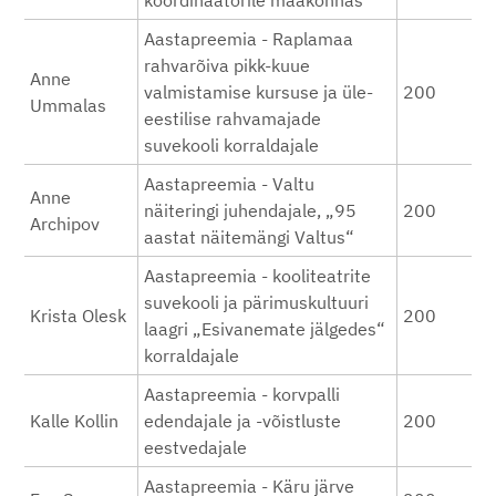
koordinaatorile maakonnas
Aastapreemia - Raplamaa
rahvarõiva pikk-kuue
Anne
valmistamise kursuse ja üle-
200
Ummalas
eestilise rahvamajade
suvekooli korraldajale
Aastapreemia - Valtu
Anne
näiteringi juhendajale, „95
200
Archipov
aastat näitemängi Valtus“
Aastapreemia - kooliteatrite
suvekooli ja pärimuskultuuri
Krista Olesk
200
laagri „Esivanemate jälgedes“
korraldajale
Aastapreemia - korvpalli
Kalle Kollin
edendajale ja -võistluste
200
eestvedajale
Aastapreemia - Käru järve