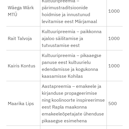
Kultuuripreemia –
Wäega Wärk
pärimustraditsioonide
1000
MTÜ
hoidmise ja innustunud
levitamise eest Märjamaal
Kultuuripreemia – paikkonna
Rait Talvoja
ajaloo säilitamise ja
1000
tutvustamise eest
Kultuuripreemia – pikaaegse
panuse eest kultuurielu
Kairis Kontus
1000
edendamisse ja kogukonna
kaasamisse Kohilas
Aastapreemia – emakeele ja
kirjanduse propageerimise
ning koolinoorte inspireerimse
Maarika Lips
500
eest Rapla maakonna
emakeeleõpetajate ühenduse
pikaaegse esimehena