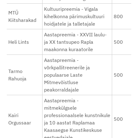
Kultuuripreemia - Vigala
MTÜ
kihelkonna pärimuskultuuri
800
Kiitsharakad
hoidjatele ja talletajale
Aastapreemia - XXVII laulu-
Heli Lints
ja XX tantsupeo Rapla
500
maakonna kuraatorile
Aastapreemia -
võrkpallitreenerile ja
Tarmo
populaarse Laste
500
Rahuoja
Mitmevõistluse
peakorraldajale
Aastapreemia -
mitmekülgsele
Kairi
professionaalsele kunstnikule
500
Orgussaar
ja 10 aastat Raplamaa
Kaasaegse Kunstikeskuse
eestvedajale