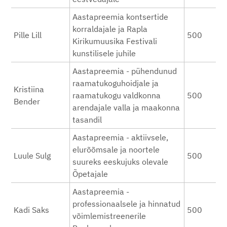
Aastapreemia kontsertide
korraldajale ja Rapla
Pille Lill
500
Kirikumuusika Festivali
kunstilisele juhile
Aastapreemia - pühendunud
raamatukoguhoidjale ja
Kristiina
raamatukogu valdkonna
500
Bender
arendajale valla ja maakonna
tasandil
Aastapreemia - aktiivsele,
elurõõmsale ja noortele
Luule Sulg
500
suureks eeskujuks olevale
Õpetajale
Aastapreemia -
professionaalsele ja hinnatud
Kadi Saks
500
võimlemistreenerile