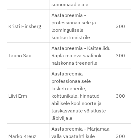
sumomaadlejale
Aastapreemia -
professionaalsele ja
Kristi Hinsberg
300
loomingulisele
kontsertmeistrile
Aastapreemia - Kaitseliidu
Tauno Sau
Rapla maleva saalihoki
300
naiskonna treenerile
Aastapreemia -
professionaalsele
lasketreenerile,
Liivi Erm
kohtunikule, hinnatud
300
abilisele koolinoorte ja
täiskasvanute võistluste
läbiviijale
Aastapreemia - Märjamaa
Marko Kreuz
valla vabatahtlikule
300