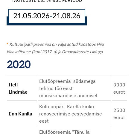
TAOTLUSTE ESITAMISE PERIOOD
21.05.2026
21.08.26
–
*
Kultuuripärli preemiad on välja antud koostöös Hiiu
Maavalitsuse (kuni 2017. a) ja Omavalitsuste Liiduga
2020
Elutööpreemia südamega
Heli
3000
tehtud töö eest
Lindmäe
eurot
muusikahariduse andmisel
Kultuuripärl Kärdla kiriku
2500
Enn Kunila
renoveerimise eestvedamise
eurot
eest
Elutööpreemia "Tänu ja