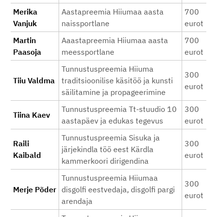
Merika
Aastapreemia Hiiumaa aasta
700
Vanjuk
naissportlane
eurot
Martin
Aaastapreemia Hiiumaa aasta
700
Paasoja
meessportlane
eurot
Tunnustuspreemia Hiiuma
300
Tiiu Valdma
traditsioonilise käsitöö ja kunsti
eurot
säilitamine ja propageerimine
Tunnustuspreemia Tt-stuudio 10
300
Tiina Kaev
aastapäev ja edukas tegevus
eurot
Tunnustuspreemia Sisuka ja
Raili
300
järjekindla töö eest Kärdla
Kaibald
eurot
kammerkoori dirigendina
Tunnustuspreemia Hiiumaa
300
Merje Põder
disgolfi eestvedaja, disgolfi pargi
eurot
arendaja