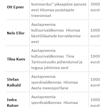
kummardus" pikaajalise panuse
3000
Ott Epner
eest Hiiumaa purjetajate
eurot
treenimisel
Aastapreemia
kultuurivaldkonnas Hiiumaa
1000
Nele Eller
käsitöölaatade korraldamise
eurot
eest
Aastapreemia
kultuurivaldkonnas Tiina
1000
Tiina Kaev
Tantsustuudio pühendunud ja
eurot
tegusa juhtimise eest
Aastapreemia
Stefan
1000
spordivaldkonnas Hiiumaa
Kaibald
eurot
Aasta meessportlane
Aastapreemia
Indra
1000
spordivaldkonnas Hiiumaa
Kutser
eurot