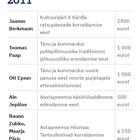
2011
Kultuuripärl X Kärdla
Jaanus
1900
ratsupäevade korraldamise
Berkmann
eurot
eest
Tänu ja kummardus
Toomas
1 000
puhkpillimuusika traditsiooni
Paap
eurot
jätkusuutliku arendamise eest
Tänu ja kummardus suure
1 000
Ott Epner
panuse eest noorte purjetajate
eurot
ettevalmistamisel
Ain
Aastapreemia käsitöövaldkonna
500
Jepišov
edendamise eest
eurot
Rauno
Zubko,
Astapreemia Hiiumaa
Maarja
à 250
Tantsufestivali korraldamise
Pärn,
eurot