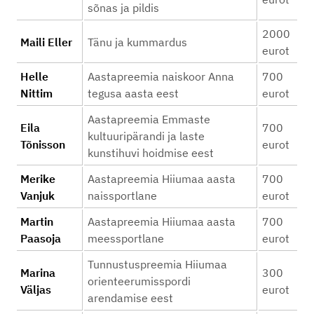
sõnas ja pildis
2000
Maili Eller
Tänu ja kummardus
eurot
Helle
Aastapreemia naiskoor Anna
700
Nittim
tegusa aasta eest
eurot
Aastapreemia Emmaste
Eila
700
kultuuripärandi ja laste
Tõnisson
eurot
kunstihuvi hoidmise eest
Merike
Aastapreemia Hiiumaa aasta
700
Vanjuk
naissportlane
eurot
Martin
Aastapreemia Hiiumaa aasta
700
Paasoja
meessportlane
eurot
Tunnustuspreemia Hiiumaa
Marina
300
orienteerumisspordi
Väljas
eurot
arendamise eest