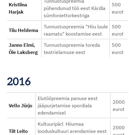
Tunnustuspreemia
Kristiina
500
pühendunud töö eest Kärdla
Harjak
eurot
sümfoniettorkestriga
Tunnustuspreemia "Hiiu luule
500
Tiiu Heldema
raamatu" koostamise eest
eurot
Janno Elmi,
Tunnustuspreemia toreda
500
Õie Laksberg
teatrielamuse eest
eurot
2016
Elutööpreemia panuse eest
2000
Vello Jürjo
jääpurjetamise spordiala
eurot
edendamisel
Kultuuripärl Hiiumaa
2000
Tiit Leito
looduskultuuri arendamise eest
eurot