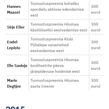
Tunnustuspreemia kohaliku
Hannes
300
spordielu aktiivse edendamise
Maasel
eurot
eest
Tunnustuspreemia Hiiumaa
300
Sirje Eller
käsitööseltsi eestvedamise eest
eurot
Tunnustuspreemia Klubi
Endel
300
Pühalepa vanamehed
Lepisto
eurot
eestvedamise eest
Tunnustuspreemia Hiiumaa
300
Ille Savioja
kooliteatrite päeva
eurot
järjepidevuse hoidmise eest
Mario
Tunnustuspreemia Hiiumaa
300
Degtjov
aasta treener
eurot