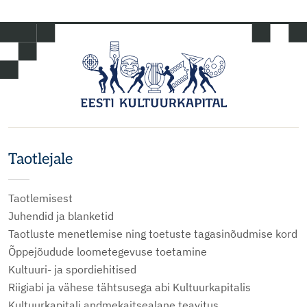
Taotlejale
Taotlemisest
Juhendid ja blanketid
Taotluste menetlemise ning toetuste tagasinõudmise kord
Õppejõudude loometegevuse toetamine
Kultuuri- ja spordiehitised
Riigiabi ja vähese tähtsusega abi Kultuurkapitalis
Kultuurkapitali andmekaitsealane teavitus