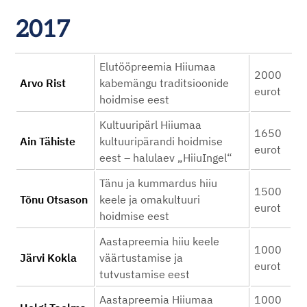
2017
Elutööpreemia Hiiumaa
2000
Arvo Rist
kabemängu traditsioonide
eurot
hoidmise eest
Kultuuripärl Hiiumaa
1650
Ain Tähiste
kultuuripärandi hoidmise
eurot
eest – halulaev „HiiuIngel“
Tänu ja kummardus hiiu
1500
Tõnu Otsason
keele ja omakultuuri
eurot
hoidmise eest
Aastapreemia hiiu keele
1000
Järvi Kokla
väärtustamise ja
eurot
tutvustamise eest
Aastapreemia Hiiumaa
1000