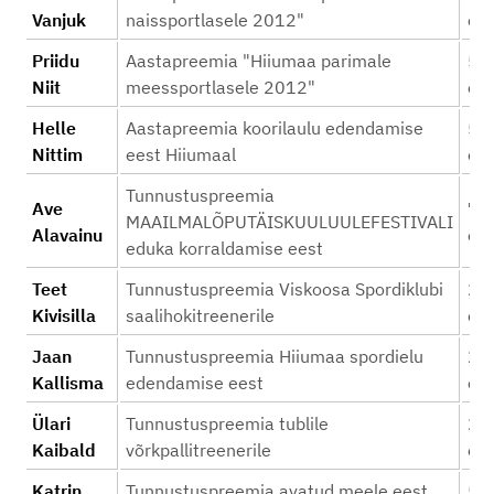
Vanjuk
naissportlasele 2012"
eur
Priidu
Aastapreemia "Hiiumaa parimale
50
Niit
meessportlasele 2012"
eur
Helle
Aastapreemia koorilaulu edendamise
50
Nittim
eest Hiiumaal
eur
Tunnustuspreemia
Ave
70
MAAILMALÕPUTÄISKUULUULEFESTIVALI
Alavainu
eur
eduka korraldamise eest
Teet
Tunnustuspreemia Viskoosa Spordiklubi
25
Kivisilla
saalihokitreenerile
eur
Jaan
Tunnustuspreemia Hiiumaa spordielu
25
Kallisma
edendamise eest
eur
Ülari
Tunnustuspreemia tublile
25
Kaibald
võrkpallitreenerile
eur
Katrin
Tunnustuspreemia avatud meele eest
50