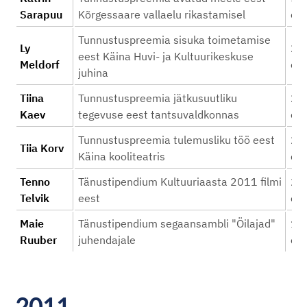
Sarapuu
Kõrgessaare vallaelu rikastamisel
eur
Tunnustuspreemia sisuka toimetamise
Ly
25
eest Käina Huvi- ja Kultuurikeskuse
Meldorf
eur
juhina
Tiina
Tunnustuspreemia jätkusuutliku
25
Kaev
tegevuse eest tantsuvaldkonnas
eur
Tunnustuspreemia tulemusliku töö eest
25
Tiia Korv
Käina kooliteatris
eur
Tenno
Tänustipendium Kultuuriaasta 2011 filmi
25
Telvik
eest
eur
Maie
Tänustipendium segaansambli "Öilajad"
18
Ruuber
juhendajale
eur