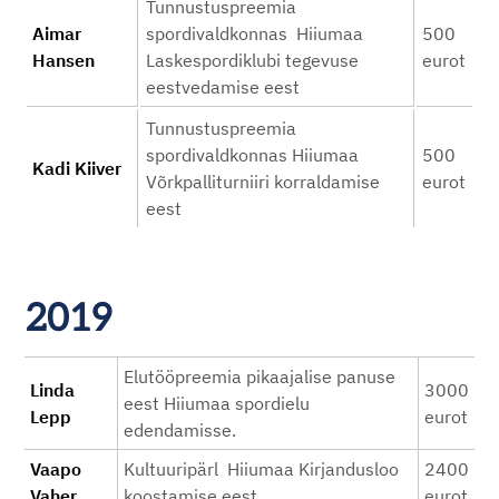
Tunnustuspreemia
Aimar
spordivaldkonnas Hiiumaa
500
Hansen
Laskespordiklubi tegevuse
eurot
eestvedamise eest
Tunnustuspreemia
spordivaldkonnas Hiiumaa
500
Kadi Kiiver
Võrkpalliturniiri korraldamise
eurot
eest
2019
Elutööpreemia pikaajalise panuse
Linda
3000
eest Hiiumaa spordielu
Lepp
eurot
edendamisse.
Vaapo
Kultuuripärl Hiiumaa Kirjandusloo
2400
Vaher
koostamise eest
eurot