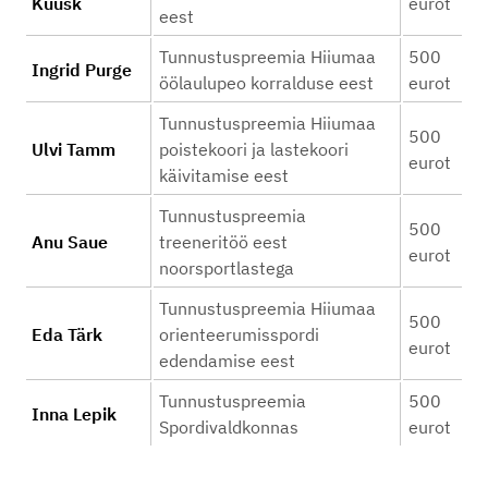
Kuusk
eurot
eest
Tunnustuspreemia Hiiumaa
500
Ingrid Purge
öölaulupeo korralduse eest
eurot
Tunnustuspreemia Hiiumaa
500
Ulvi Tamm
poistekoori ja lastekoori
eurot
käivitamise eest
Tunnustuspreemia
500
Anu Saue
treeneritöö eest
eurot
noorsportlastega
Tunnustuspreemia Hiiumaa
500
Eda Tärk
orienteerumisspordi
eurot
edendamise eest
Tunnustuspreemia
500
Inna Lepik
Spordivaldkonnas
eurot