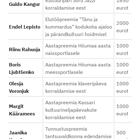
Kultuuripärl Sõru Jazzi
1650
Guido Kangur
korraldamise eest
eurot
Elutööpreemia "Tänu ja
2000
Endel Lepisto
kummardus" kodukoha ajaloo
eurot
ja pärandkultuuri hoidmisel
Aastapreemia Hiiumaa aasta
1000
Riinu Rahuoja
naissportlasele
eurot
Boris
Aastapreemia Hiiumaa aasta
1000
Ljubtšenko
meessportlasele
eurot
Olesja
Aastapreemia klaveripäeva
1000
Voronjuk
korraldamise eest
eurot
Aastapreemia Kassari
Margit
1000
kultuurineljapäevakute
Kääramees
eurot
korraldamise eest
Tunnustuspreemia
Jaanika
500
tantsuvaldkonna edendamise