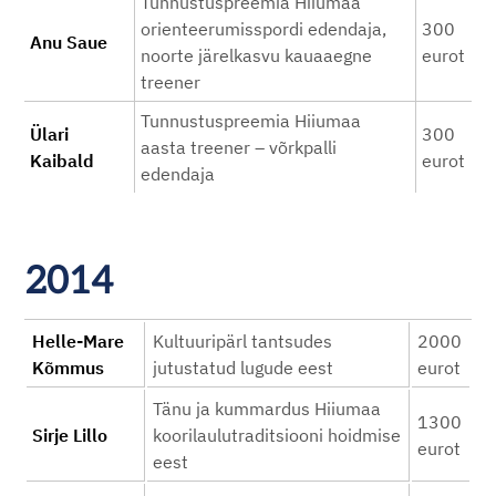
Tunnustuspreemia Hiiumaa
orienteerumisspordi edendaja,
300
Anu Saue
noorte järelkasvu kauaaegne
eurot
treener
Tunnustuspreemia Hiiumaa
Ülari
300
aasta treener – võrkpalli
Kaibald
eurot
edendaja
2014
Helle-Mare
Kultuuripärl tantsudes
2000
Kõmmus
jutustatud lugude eest
eurot
Tänu ja kummardus Hiiumaa
1300
Sirje Lillo
koorilaulutraditsiooni hoidmise
eurot
eest