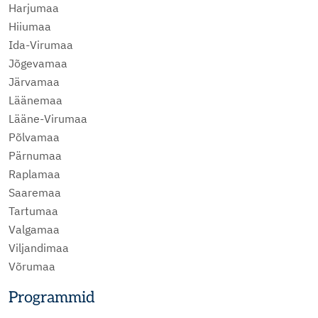
Harjumaa
Hiiumaa
Ida-Virumaa
Jõgevamaa
Järvamaa
Läänemaa
Lääne-Virumaa
Põlvamaa
Pärnumaa
Raplamaa
Saaremaa
Tartumaa
Valgamaa
Viljandimaa
Võrumaa
Programmid