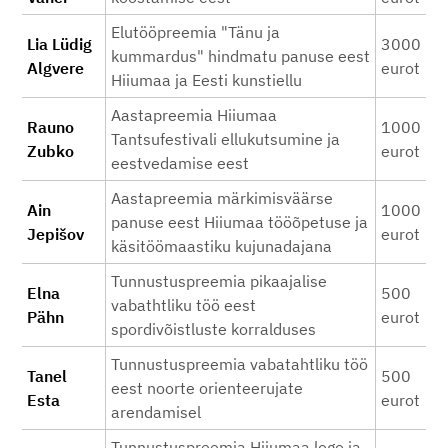
Elutööpreemia "Tänu ja
Lia Lüdig
3000
kummardus" hindmatu panuse eest
Algvere
eurot
Hiiumaa ja Eesti kunstiellu
Aastapreemia Hiiumaa
Rauno
1000
Tantsufestivali ellukutsumine ja
Zubko
eurot
eestvedamise eest
Aastapreemia märkimisväärse
Ain
1000
panuse eest Hiiumaa tööõpetuse ja
Jepišov
eurot
käsitöömaastiku kujunadajana
Tunnustuspreemia pikaajalise
Elna
500
vabathtliku töö eest
Pähn
eurot
spordivõistluste korralduses
Tunnustuspreemia vabatahtliku töö
Tanel
500
eest noorte orienteerujate
Esta
eurot
arendamisel
Tunnustuspreemia Hiiumaa logo ja