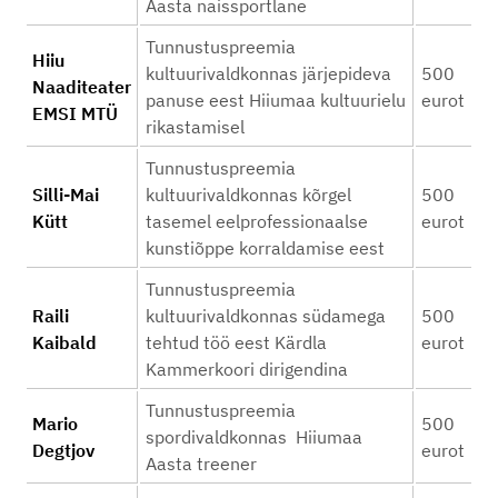
Aasta naissportlane
Tunnustuspreemia
Hiiu
kultuurivaldkonnas järjepideva
500
Naaditeater
panuse eest Hiiumaa kultuurielu
eurot
EMSI MTÜ
rikastamisel
Tunnustuspreemia
Silli-Mai
kultuurivaldkonnas kõrgel
500
Kütt
tasemel eelprofessionaalse
eurot
kunstiõppe korraldamise eest
Tunnustuspreemia
Raili
kultuurivaldkonnas südamega
500
Kaibald
tehtud töö eest Kärdla
eurot
Kammerkoori dirigendina
Tunnustuspreemia
Mario
500
spordivaldkonnas Hiiumaa
Degtjov
eurot
Aasta treener