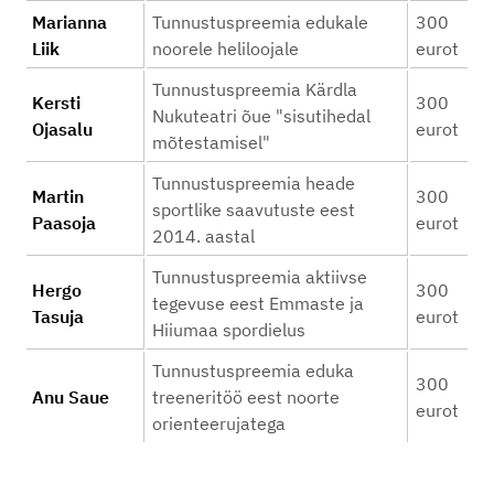
Marianna
Tunnustuspreemia edukale
300
Liik
noorele heliloojale
eurot
Tunnustuspreemia Kärdla
Kersti
300
Nukuteatri õue "sisutihedal
Ojasalu
eurot
mõtestamisel"
Tunnustuspreemia heade
Martin
300
sportlike saavutuste eest
Paasoja
eurot
2014. aastal
Tunnustuspreemia aktiivse
Hergo
300
tegevuse eest Emmaste ja
Tasuja
eurot
Hiiumaa spordielus
Tunnustuspreemia eduka
300
Anu Saue
treeneritöö eest noorte
eurot
orienteerujatega