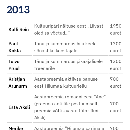
2013
Kultuuripärl näituse eest „Liivast
1950
Kalli Sein
oled sa võetud...“
eurot
Paul
Tänu ja kummardus hiiu keele
1300
Kokla
sõnastiku koostajale
eurot
Toivo
Tänu ja kummardus pikaajalisele
1300
Pruul
treenerile
eurot
Kristjan
Aastapreemia aktiivse panuse
700
Arunurm
eest Hiiumaa kultuuriellu
eurot
Aastapreemia romaani eest "Ane"
(preemia anti üle postuumselt,
700
Esta Aksli
preemia võttis vastu tütar Ilmi
eurot
Aksli)
Merike
Aastapreemia "Hiiumaa parimale
700