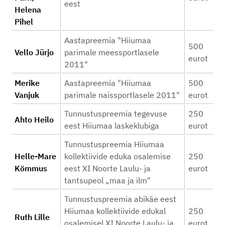
eest
Helena
Pihel
Aastapreemia "Hiiumaa
500
Vello Jürjo
parimale meessportlasele
eurot
2011"
Merike
Aastapreemia "Hiiumaa
500
Vanjuk
parimale naissportlasele 2011"
eurot
Tunnustuspreemia tegevuse
250
Ahto Heilo
eest Hiiumaa laskeklubiga
eurot
Tunnustuspreemia Hiiumaa
Helle-Mare
kollektiivide eduka osalemise
250
Kõmmus
eest XI Noorte Laulu- ja
eurot
tantsupeol „maa ja ilm"
Tunnustuspreemia abikäe eest
Hiiumaa kollektiivide edukal
250
Ruth Lille
osalemisel XI Noorte Laulu- ja
eurot