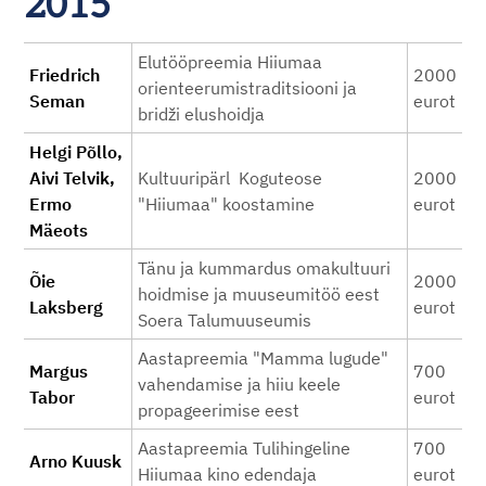
2015
Elutööpreemia Hiiumaa
Friedrich
2000
orienteerumistraditsiooni ja
Seman
eurot
bridži elushoidja
Helgi Põllo,
Aivi Telvik,
Kultuuripärl Koguteose
2000
Ermo
"Hiiumaa" koostamine
eurot
Mäeots
Tänu ja kummardus omakultuuri
Õie
2000
hoidmise ja muuseumitöö eest
Laksberg
eurot
Soera Talumuuseumis
Aastapreemia "Mamma lugude"
Margus
700
vahendamise ja hiiu keele
Tabor
eurot
propageerimise eest
Aastapreemia Tulihingeline
700
Arno Kuusk
Hiiumaa kino edendaja
eurot