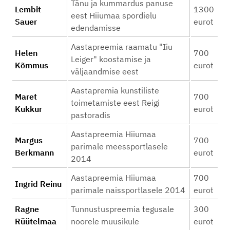
Tänu ja kummardus panuse
Lembit
1300
eest Hiiumaa spordielu
Sauer
eurot
edendamisse
Aastapreemia raamatu "Iiu
Helen
700
Leiger" koostamise ja
Kõmmus
eurot
väljaandmise eest
Aastapremia kunstiliste
Maret
700
toimetamiste eest Reigi
Kukkur
eurot
pastoradis
Aastapreemia Hiiumaa
Margus
700
parimale meessportlasele
Berkmann
eurot
2014
Aastapreemia Hiiumaa
700
Ingrid Reinu
parimale naissportlasele 2014
eurot
Ragne
Tunnustuspreemia tegusale
300
Rüütelmaa
noorele muusikule
eurot