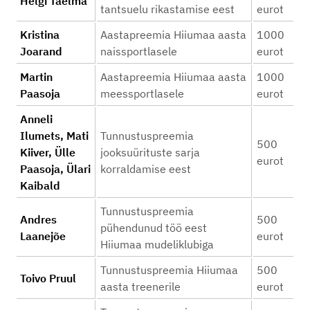
Helgi Taelma
tantsuelu rikastamise eest
eurot
Kristina
Aastapreemia Hiiumaa aasta
1000
Joarand
naissportlasele
eurot
Martin
Aastapreemia Hiiumaa aasta
1000
Paasoja
meessportlasele
eurot
Anneli
Ilumets, Mati
Tunnustuspreemia
500
Kiiver, Ülle
jooksuürituste sarja
eurot
Paasoja, Ülari
korraldamise eest
Kaibald
Tunnustuspreemia
Andres
500
pühendunud töö eest
Laanejõe
eurot
Hiiumaa mudeliklubiga
Tunnustuspreemia Hiiumaa
500
Toivo Pruul
aasta treenerile
eurot