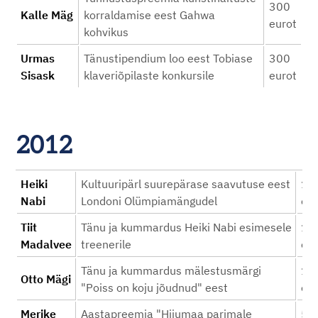
300
Kalle Mäg
korraldamise eest Gahwa
eurot
kohvikus
Urmas
Tänustipendium loo eest Tobiase
300
Sisask
klaveriõpilaste konkursile
eurot
2012
Heiki
Kultuuripärl suurepärase saavutuse eest
16
Nabi
Londoni Olümpiamängudel
eur
Tiit
Tänu ja kummardus Heiki Nabi esimesele
10
Madalvee
treenerile
eur
Tänu ja kummardus mälestusmärgi
10
Otto Mägi
"Poiss on koju jõudnud" eest
eur
Merike
Aastapreemia "Hiiumaa parimale
50