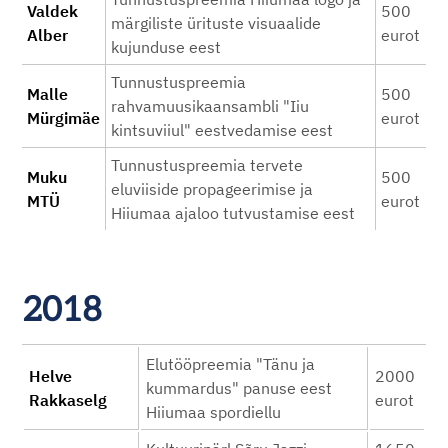
Valdek
500
märgiliste ürituste visuaalide
Alber
eurot
kujunduse eest
Tunnustuspreemia
Malle
500
rahvamuusikaansambli "Iiu
Mürgimäe
eurot
kintsuviiul" eestvedamise eest
Tunnustuspreemia tervete
Muku
500
eluviiside propageerimise ja
MTÜ
eurot
Hiiumaa ajaloo tutvustamise eest
2018
Elutööpreemia "Tänu ja
Helve
2000
kummardus" panuse eest
Rakkaselg
eurot
Hiiumaa spordiellu