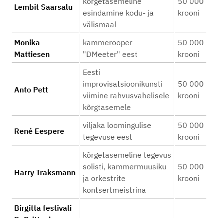
kõrgetasemeline
50 000
Lembit Saarsalu
esindamine kodu- ja
krooni
välismaal
Monika
kammerooper
50 000
Mattiesen
"DMeeter" eest
krooni
Eesti
improvisatsioonikunsti
50 000
Anto Pett
viimine rahvusvahelisele
krooni
kõrgtasemele
viljaka loomingulise
50 000
René Eespere
tegevuse eest
krooni
kõrgetasemeline tegevus
solisti, kammermuusiku
50 000
Harry Traksmann
ja orkestrite
krooni
kontsertmeistrina
Birgitta festivali