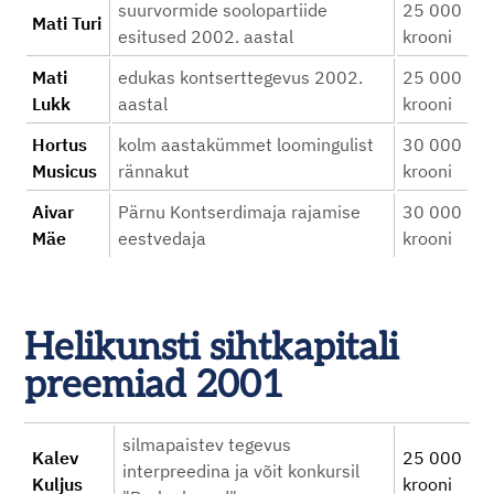
suurvormide soolopartiide
25 000
Mati Turi
esitused 2002. aastal
krooni
Mati
edukas kontserttegevus 2002.
25 000
Lukk
aastal
krooni
Hortus
kolm aastakümmet loomingulist
30 000
Musicus
rännakut
krooni
Aivar
Pärnu Kontserdimaja rajamise
30 000
Mäe
eestvedaja
krooni
Helikunsti sihtkapitali
preemiad 2001
silmapaistev tegevus
Kalev
25 000
interpreedina ja võit konkursil
Kuljus
krooni