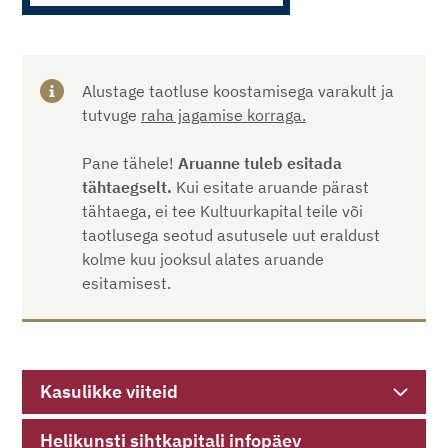
Alustage taotluse koostamisega varakult ja
tutvuge
raha jagamise korraga
.
Pane tähele!
Aruanne tuleb esitada
tähtaegselt.
Kui esitate aruande pärast
tähtaega, ei tee Kultuurkapital teile või
taotlusega seotud asutusele uut eraldust
kolme kuu jooksul alates aruande
esitamisest.
Kasulikke viiteid
Helikunsti sihtkapitali infopäev