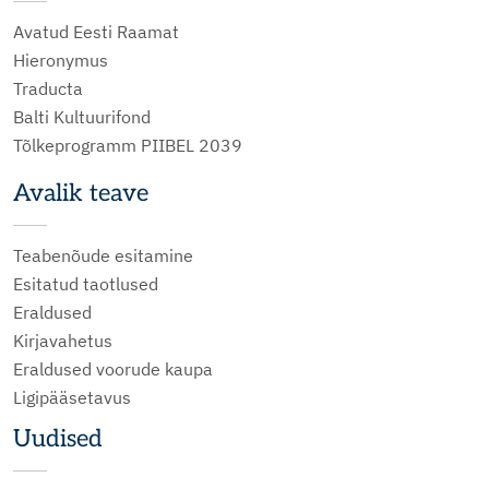
Avatud Eesti Raamat
Hieronymus
Traducta
Balti Kultuurifond
Tõlkeprogramm PIIBEL 2039
Avalik teave
Teabenõude esitamine
Esitatud taotlused
Eraldused
Kirjavahetus
Eraldused voorude kaupa
Ligipääsetavus
Uudised