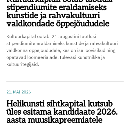
stipendiumite eraldamiseks
kunstide ja rahvakultuuri
valdkondade õppejõududele
Kultuurkapital ootab 21. augustini taotlusi
stipendiumite eraldamiseks kunstide ja rahvakultuuri
valdkonna õppejõududele, kes on ise loovisikud ning
õpetavad loomeerialadel tulevasi kunstnikke ja
kultuuritegijaid.
21. MAI 2026
Helikunsti sihtkapital kutsub
üles esitama kandidaate 2026.
aasta muusikapreemiatele