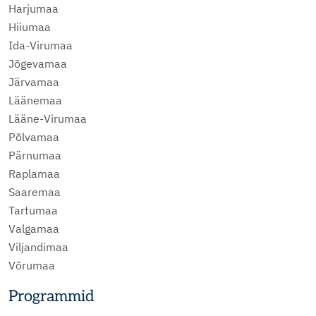
Harjumaa
Hiiumaa
Ida-Virumaa
Jõgevamaa
Järvamaa
Läänemaa
Lääne-Virumaa
Põlvamaa
Pärnumaa
Raplamaa
Saaremaa
Tartumaa
Valgamaa
Viljandimaa
Võrumaa
Programmid