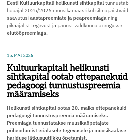
Eesti Kultuurkapitali helikunsti sihtkapital
tunnustab
hooajal 2025/2026 muusikamaastikul silmapaistvaid
saavutusi
aastapreemiate ja peapreemiaga
ning
pikaajalist tegevust ja panust valdkonna arengusse
elutööpreemiaga.
15. MAI 2026
Kultuurkapitali helikunsti
sihtkapital ootab ettepanekuid
pedagoogi tunnustuspreemia
määramiseks
Helikunsti sihtkapital ootas 20. maiks ettepanekuid
pedagoogi tunnustuspreemia määramiseks.
Preemiaga tunnustatakse muusikaõpetajate
pühendumist erialasele tegevusele ja muusikaalase
hariduse jätkusuutlikku õpetamist.