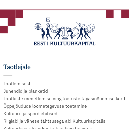
Taotlejale
Taotlemisest
Juhendid ja blanketid
Taotluste menetlemise ning toetuste tagasinõudmise kord
Õppejõudude loometegevuse toetamine
Kultuuri- ja spordiehitised
Riigiabi ja vähese tähtsusega abi Kultuurkapitalis
Kultuurkapitali andmekaitsealane teavitus