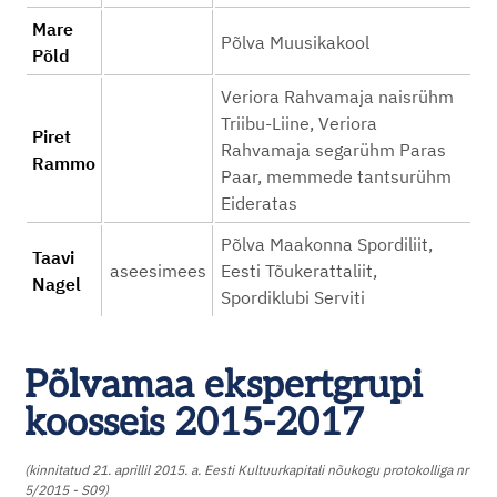
Mare
Põlva Muusikakool
Põld
Veriora Rahvamaja naisrühm
Triibu-Liine, Veriora
Piret
Rahvamaja segarühm Paras
Rammo
Paar, memmede tantsurühm
Eideratas
Põlva Maakonna Spordiliit,
Taavi
aseesimees
Eesti Tõukerattaliit,
Nagel
Spordiklubi Serviti
Põlvamaa ekspertgrupi
koosseis 2015-2017
(kinnitatud 21. aprillil 2015. a. Eesti Kultuurkapitali nõukogu protokolliga nr
5/2015 - S09)