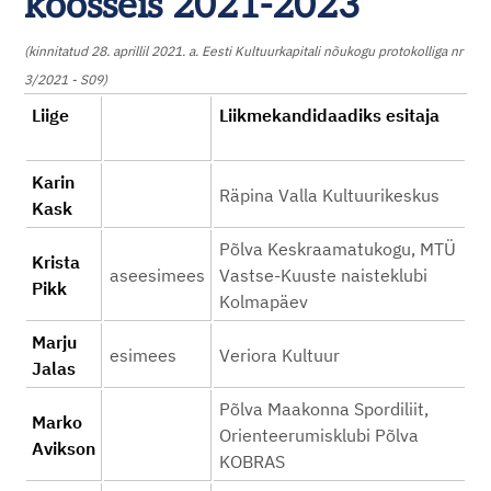
koosseis 2021-2023
(kinnitatud 28. aprillil 2021. a. Eesti Kultuurkapitali nõukogu protokolliga nr
3/2021 - S09)
Liige
Liikmekandidaadiks esitaja
Karin
Räpina Valla Kultuurikeskus
Kask
Põlva Keskraamatukogu, MTÜ
Krista
aseesimees
Vastse-Kuuste naisteklubi
Pikk
Kolmapäev
Marju
esimees
Veriora Kultuur
Jalas
Põlva Maakonna Spordiliit,
Marko
Orienteerumisklubi Põlva
Avikson
KOBRAS