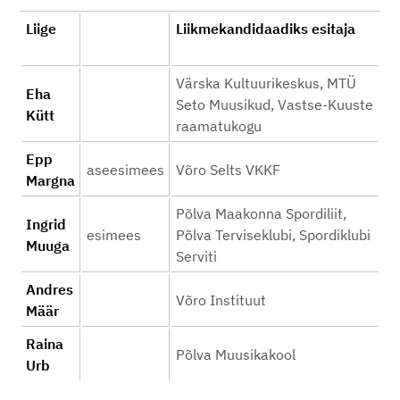
Liige
Liikmekandidaadiks esitaja
Värska Kultuurikeskus, MTÜ
Eha
Seto Muusikud, Vastse-Kuuste
Kütt
raamatukogu
Epp
aseesimees
Võro Selts VKKF
Margna
Põlva Maakonna Spordiliit,
Ingrid
esimees
Põlva Terviseklubi, Spordiklubi
Muuga
Serviti
Andres
Võro Instituut
Määr
Raina
Põlva Muusikakool
Urb