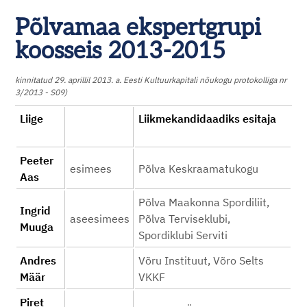
Põlvamaa ekspertgrupi
koosseis 2013-2015
kinnitatud 29. aprillil 2013. a. Eesti Kultuurkapitali nõukogu protokolliga nr
3/2013 - S09)
Liige
Liikmekandidaadiks esitaja
Peeter
esimees
Põlva Keskraamatukogu
Aas
Põlva Maakonna Spordiliit,
Ingrid
aseesimees
Põlva Terviseklubi,
Muuga
Spordiklubi Serviti
Andres
Võru Instituut, Võro Selts
Määr
VKKF
Piret