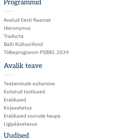
Programmid
Avatud Eesti Raamat
Hieronymus
Traducta
Balti Kultuurifond
Tõlkeprogramm PIIBEL 2039
Avalik teave
Teabenõude esitamine
Esitatud taotlused
Eraldused
Kirjavahetus
Eraldused voorude kaupa
Ligipääsetavus
Uudised