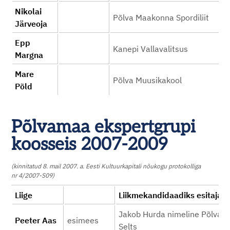
Nikolai
Põlva Maakonna Spordiliit
Järveoja
Epp
Kanepi Vallavalitsus
Margna
Mare
Põlva Muusikakool
Põld
Põlvamaa ekspertgrupi
koosseis 2007-2009
(kinnitatud 8. mail 2007. a. Eesti Kultuurkapitali nõukogu protokolliga
nr 4/2007-S09)
Liige
Liikmekandidaadiks
Jakob Hurda nimeline Põlva 
Peeter Aas
esimees
Selts