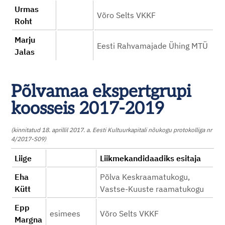
Urmas
Võro Selts VKKF
Roht
Marju
Eesti Rahvamajade Ühing MTÜ
Jalas
Põlvamaa ekspertgrupi
koosseis 2017-2019
(kinnitatud 18. aprillil 2017. a. Eesti Kultuurkapitali nõukogu protokolliga nr
4/2017-S09)
Liige
Liikmekandidaadiks esitaja
Eha
Põlva Keskraamatukogu,
Kütt
Vastse-Kuuste raamatukogu
Epp
esimees
Võro Selts VKKF
Margna