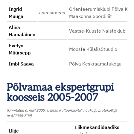
Ingrid
Orienteerumisklubi Põlva Kob
aseesimees
Muuga
Maakonna Spordiliit
Alina
Vastse-Kuuste Naisteklubi "
Hämäläinen
Evelyn
Mooste KülalisStuudio
Müürsepp
Imbi Saava
Põlva Keskraamatukogu
Põlvamaa ekspertgrupi
koosseis 2005-2007
(kinnitatud 6. mail 2005. a. Eesti Kultuurkapitali nõukogu protokolliga
nr 5/2005-S09)
Liikmekandidaadiks
Liige