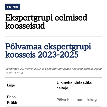
PRINDI
Ekspertgrupi eelmised
koosseisud
Põlvamaa ekspertgrupi
koosseis 2023-2025
(kinnitatud 29. märtsil 2023. a. Eesti Kultuurkapitali nõukogu protokolliga nr
2/2023-S09)
Liikmekandidaadiks
Liige
esitaja
Enna
Põlva Keskraamatukogu
Prükk