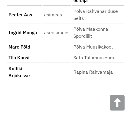
esitaja
Põlva Rahvahariduse
Peeter Aas
esimees
Selts
Põlva Maakonna
Ingrid Muuga
aseesimees
Spordiliit
Mare Põld
Põlva Muusikakool
Tiiu Kunst
Seto Talumuuseum
Külliki
Räpina Rahvamaja
Arjokesse