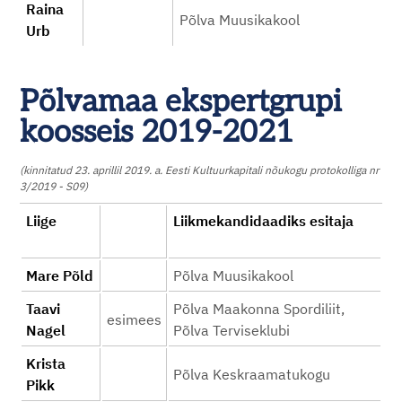
Raina
Põlva Muusikakool
Urb
Põlvamaa ekspertgrupi
koosseis 2019-2021
(kinnitatud 23. aprillil 2019. a. Eesti Kultuurkapitali nõukogu protokolliga nr
3/2019 - S09)
Liige
Liikmekandidaadiks esitaja
Mare Põld
Põlva Muusikakool
Taavi
Põlva Maakonna Spordiliit,
esimees
Nagel
Põlva Terviseklubi
Krista
Põlva Keskraamatukogu
Pikk