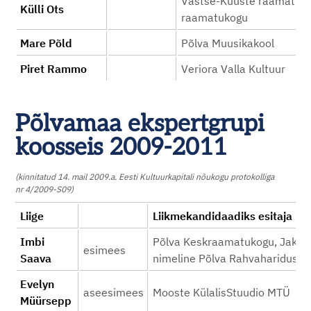
Vastse-Kuuste raamatuk
Külli Ots
raamatukogu
Mare Põld
Põlva Muusikakool
Piret Rammo
Veriora Valla Kultuur
Põlvamaa ekspertgrupi
koosseis 2009-2011
(kinnitatud 14. mail 2009.a. Eesti Kultuurkapitali nõukogu protokolliga
nr 4/2009-S09)
Liige
Liikmekandidaadiks
Imbi
Põlva Keskraamatukogu, Jakob
esimees
Saava
nimeline Põlva Rahvahariduse S
Evelyn
aseesimees
Mooste KülalisStuudio MTÜ
Müürsepp