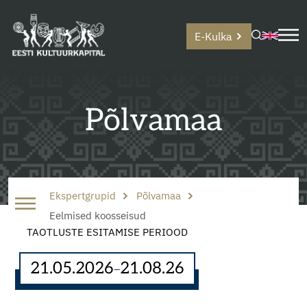
E-Kulka
Põlvamaa
Ekspertgrupid
Põlvamaa
Eelmised koosseisud
TAOTLUSTE ESITAMISE PERIOOD
21.05.2026
21.08.26
–