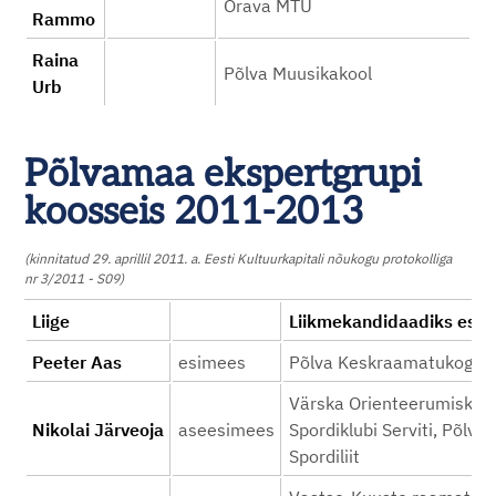
Orava MTÜ
Rammo
Raina
Põlva Muusikakool
Urb
Põlvamaa ekspertgrupi
koosseis 2011-2013
(kinnitatud 29. aprillil 2011. a. Eesti Kultuurkapitali nõukogu protokolliga
nr 3/2011 - S09)
Liige
Liikmekandidaad
Peeter Aas
esimees
Põlva Keskraamatukogu
Värska Orienteerumisklub
Nikolai Järveoja
aseesimees
Spordiklubi Serviti, Põlv
Spordiliit