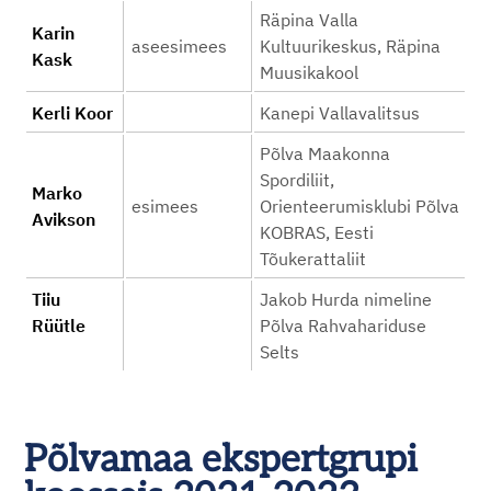
Räpina Valla
Karin
aseesimees
Kultuurikeskus, Räpina
Kask
Muusikakool
Kerli Koor
Kanepi Vallavalitsus
Põlva Maakonna
Spordiliit,
Marko
esimees
Orienteerumisklubi Põlva
Avikson
KOBRAS, Eesti
Tõukerattaliit
Tiiu
Jakob Hurda nimeline
Rüütle
Põlva Rahvahariduse
Selts
Põlvamaa ekspertgrupi