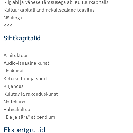
Riigiabi ja vähese tähtsusega abi Kultuurkapitalis
Kultuurkapitali andmekaitsealane teavitus
Nõukogu
KKK
Sihtkapitalid
Arhitektuur
Audiovisuaalne kunst
Helikunst
Kehakultuur ja sport
Kirjandus
Kujutav ja rakenduskunst
Näitekunst
Rahvakultuur
"Ela ja sära" stipendium
Ekspertgrupid