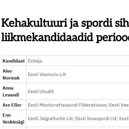
Kehakultuuri ja spordi sih
liikmekandidaadid perio
Kandidaat
Esitaja
Aivo
Eesti Veemoto Liit
Normak
Anna
Eesti Uisuliit
Levandi
Are Eller
Eesti Mootorrattaspordi Föderatsioon; Eesti Vee
Enn
Eesti Jalgratturite Liit; Eesti Invaspordi Liit; Ee
Veskimägi