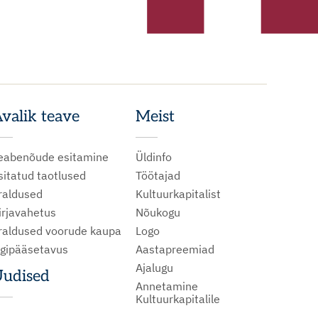
valik teave
Meist
eabenõude esitamine
Üldinfo
sitatud taotlused
Töötajad
raldused
Kultuurkapitalist
irjavahetus
Nõukogu
raldused voorude kaupa
Logo
igipääsetavus
Aastapreemiad
Ajalugu
udised
Annetamine
Kultuurkapitalile