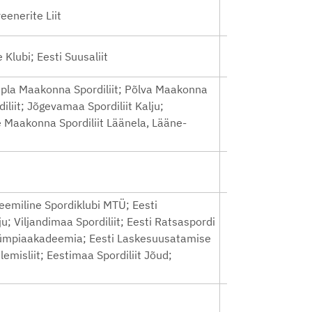
reenerite Liit
Klubi; Eesti Suusaliit
Rapla Maakonna Spordiliit; Põlva Maakonna
iliit; Jõgevamaa Spordiliit Kalju;
ne Maakonna Spordiliit Läänela, Lääne-
deemiline Spordiklubi MTÜ; Eesti
u; Viljandimaa Spordiliit; Eesti Ratsaspordi
i Olümpiaakadeemia; Eesti Laskesuusatamise
lemisliit; Eestimaa Spordiliit Jõud;