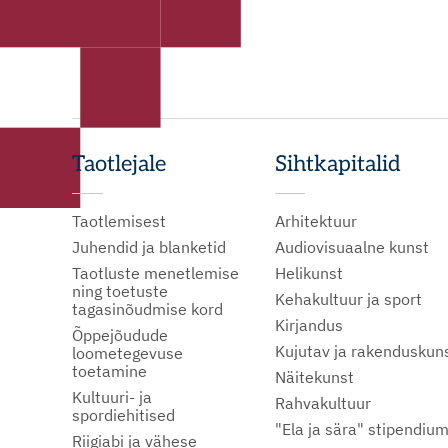
Taotlejale
Sihtkapitalid
Taotlemisest
Arhitektuur
Juhendid ja blanketid
Audiovisuaalne kunst
Taotluste menetlemise
Helikunst
ning toetuste
Kehakultuur ja sport
tagasinõudmise kord
Kirjandus
Õppejõudude
Kujutav ja rakenduskun
loometegevuse
toetamine
Näitekunst
Kultuuri- ja
Rahvakultuur
spordiehitised
"Ela ja sära" stipendiu
Riigiabi ja vähese