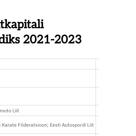
tkapitali
odiks 2021-2023
moto Liit
sti Karate Föderatsioon; Eesti Autospordi Liit