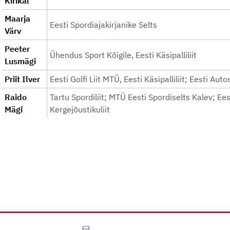
Kirikal
Maarja
Eesti Spordiajakirjanike Selts
Värv
Peeter
Ühendus Sport Kõigile, Eesti Käsipalliliit
Lusmägi
Priit Ilver
Eesti Golfi Liit MTÜ, Eesti Käsipalliliit; Eesti Aut
Raido
Tartu Spordiliit; MTÜ Eesti Spordiselts Kalev; Ee
Mägi
Kergejõustikuliit