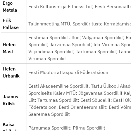
Ergo
Eesti Kulturismi ja Fitnessi Liit; Eesti Personaalt
Metsla
Erik
Tallinnmeeting MTÜ, Spordiürituste Korraldamise 
Pallase
Eestimaa Spordiliit Jõud; Valgamaa Spordiliit; 
Helen
Spordiliit; Järvamaa Spordiliit; Ida-Virumaa Spord
Mast
Viljandimaa Spordiliit; Tartumaa Spordiliit; Lää
Virumaa Spordiliit
Helen
Eesti Mootorrattaspordi Föderatsioon
Urbanik
Eesti Akadeemiline Spordiliit, Tartu Ülikooli Aka
Spordiselts Kalev MTÜ; Jõgevamaa Spordiliit Kalj
Jaanus
Liit; Tartumaa Spordiliit; Eesti Sõudeliit; Eest
Kriisk
Föderatsioon, Eesti Orienteerumisliit: Eesti Võim
Saaremaa Spordiliit
Kaisa
Pärnumaa Spordiliit; Pärnu Spordiliit