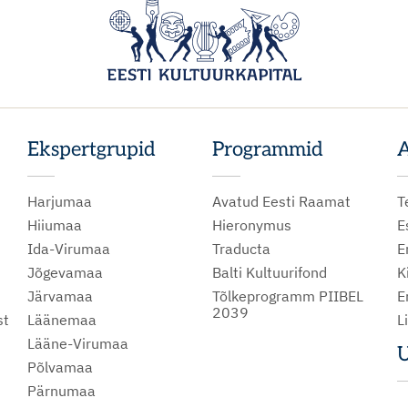
Ekspertgrupid
Programmid
A
Harjumaa
Avatud Eesti Raamat
T
Hiiumaa
Hieronymus
E
Ida-Virumaa
Traducta
E
Jõgevamaa
Balti Kultuurifond
K
Järvamaa
Tõlkeprogramm PIIBEL
E
2039
st
Läänemaa
L
Lääne-Virumaa
U
Põlvamaa
m
Pärnumaa