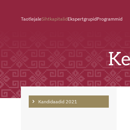
Taotlejale
Sihtkapitalid
Ekspertgrupid
Programmid
Ke
Kandidaadid 2021