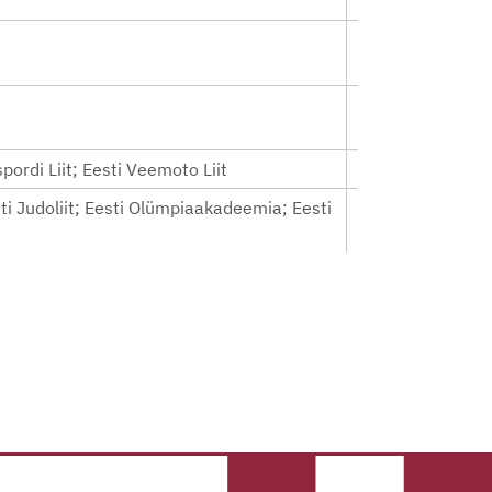
ospordi Liit; Eesti Veemoto Liit
sti Judoliit; Eesti Olümpiaakadeemia; Eesti