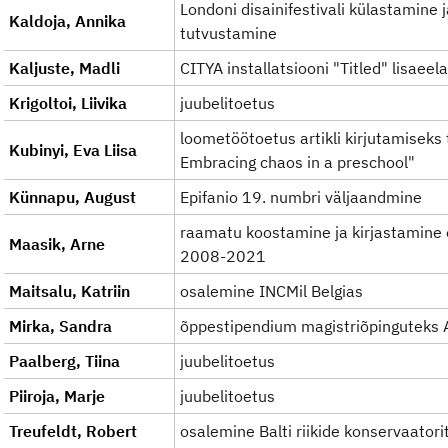
Londoni disainifestivali külastamine j
Kaldoja, Annika
tutvustamine
Kaljuste, Madli
CITYA installatsiooni "Titled" lisaeel
Krigoltoi, Liivika
juubelitoetus
loometöötoetus artikli kirjutamiseks
Kubinyi, Eva Liisa
Embracing chaos in a preschool"
Künnapu, August
Epifanio 19. numbri väljaandmine
raamatu koostamine ja kirjastamine
Maasik, Arne
2008-2021
Maitsalu, Katriin
osalemine INCMil Belgias
Mirka, Sandra
õppestipendium magistriõpinguteks A
Paalberg, Tiina
juubelitoetus
Piiroja, Marje
juubelitoetus
Treufeldt, Robert
osalemine Balti riikide konservaatorit