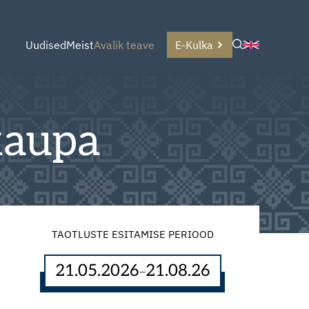
Uudised
Meist
Avalik teave
E-Kulka
kaupa
TAOTLUSTE ESITAMISE PERIOOD
21.05.2026
21.08.26
–