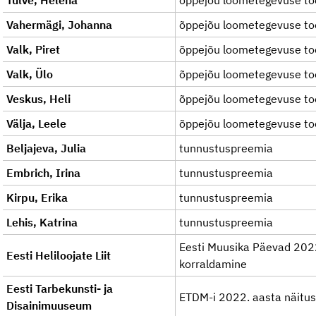
Tulve, Helena
õppejõu loometegevuse to
Vahermägi, Johanna
õppejõu loometegevuse to
Valk, Piret
õppejõu loometegevuse to
Valk, Ülo
õppejõu loometegevuse to
Veskus, Heli
õppejõu loometegevuse to
Välja, Leele
õppejõu loometegevuse to
Beljajeva, Julia
tunnustuspreemia
Embrich, Irina
tunnustuspreemia
Kirpu, Erika
tunnustuspreemia
Lehis, Katrina
tunnustuspreemia
Eesti Muusika Päevad 2022 
Eesti Heliloojate Liit
korraldamine
Eesti Tarbekunsti- ja
ETDM-i 2022. aasta näitu
Disainimuuseum