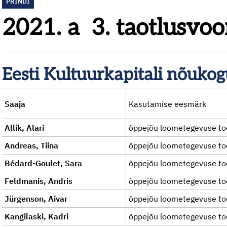
PRINDI
2021. a 3. taotlusvoo
Eesti Kultuurkapitali nõuko
Saaja
Kasutamise eesmärk
Allik, Alari
õppejõu loometegevuse to
Andreas, Tiina
õppejõu loometegevuse to
Bédard-Goulet, Sara
õppejõu loometegevuse to
Feldmanis, Andris
õppejõu loometegevuse to
Jürgenson, Aivar
õppejõu loometegevuse to
Kangilaski, Kadri
õppejõu loometegevuse to