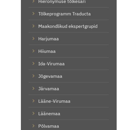
Hieronymuse tõlkesari
Tõlkeprogramm Traducta
Maakondlikud ekspertgrupid
Harjumaa
Hiiumaa
Ida-Virumaa
Jõgevamaa
Järvamaa
Lääne-Virumaa
Läänemaa
Põlvamaa