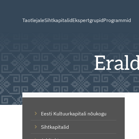
Taotlejale
Sihtkapitalid
Ekspertgrupid
Programmid
Eral
Eesti Kultuurkapitali nõukogu
Sihtkapitalid