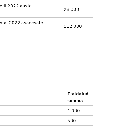
erii 2022 aasta
28 000
stal 2022 avanevate
112 000
Eraldatud
summa
1 000
500