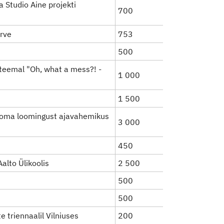
a Studio Aine projekti
700
arve
753
500
 teemal "Oh, what a mess?! -
1 000
1 500
 oma loomingust ajavahemikus
3 000
450
alto Ülikoolis
2 500
500
500
e triennaalil Vilniuses
200