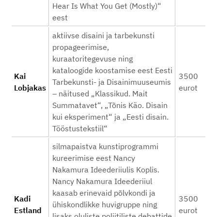
Hear Is What You Get (Mostly)“
eest
aktiivse disaini ja tarbekunsti
propageerimise,
kuraatoritegevuse ning
kataloogide koostamise eest Eesti
Kai
3500
Tarbekunsti- ja Disainimuuseumis
Lobjakas
eurot
– näitused „Klassikud. Mait
Summatavet“, „Tõnis Käo. Disain
kui eksperiment“ ja „Eesti disain.
Tööstustekstiil“
silmapaistva kunstiprogrammi
kureerimise eest Nancy
Nakamura Ideederiiulis Koplis.
Nancy Nakamura Ideederiiul
kaasab erinevaid põlvkondi ja
Kadi
3500
ühiskondlikke huvigruppe ning
Estland
eurot
lisaks oluliste poliitiliste debattide