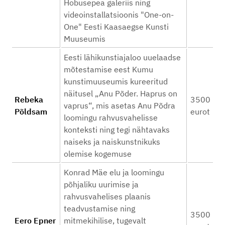
Hobusepea galeriis ning
videoinstallatsioonis "One-on-
One" Eesti Kaasaegse Kunsti
Muuseumis
Eesti lähikunstiajaloo uuelaadse
mõtestamise eest Kumu
kunstimuuseumis kureeritud
näitusel „Anu Põder. Haprus on
Rebeka
3500
vaprus“, mis asetas Anu Põdra
Põldsam
eurot
loomingu rahvusvahelisse
konteksti ning tegi nähtavaks
naiseks ja naiskunstnikuks
olemise kogemuse
Konrad Mäe elu ja loomingu
põhjaliku uurimise ja
rahvusvahelises plaanis
teadvustamise ning
3500
Eero Epner
mitmekihilise, tugevalt