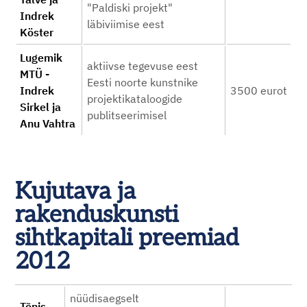
"Paldiski projekt"
Indrek
läbiviimise eest
Köster
Lugemik
aktiivse tegevuse eest
MTÜ -
Eesti noorte kunstnike
Indrek
3500 eurot
projektikataloogide
Sirkel ja
publitseerimisel
Anu Vahtra
Kujutava ja
rakenduskunsti
sihtkapitali preemiad
2012
nüüdisaegselt
Tõnis