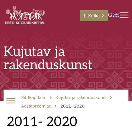
E-Kulka
Kujutav ja
rakenduskunst
Sihtkapitalid
Kujutav ja rakenduskunst
Aastapreemiad
2011- 2020
2011- 2020