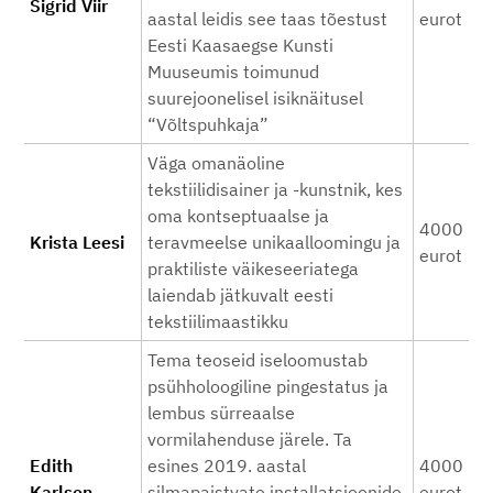
Sigrid Viir
aastal leidis see taas tõestust
eurot
Eesti Kaasaegse Kunsti
Muuseumis toimunud
suurejoonelisel isiknäitusel
“Võltspuhkaja”
Väga omanäoline
tekstiilidisainer ja -kunstnik, kes
oma kontseptuaalse ja
4000
Krista Leesi
teravmeelse unikaalloomingu ja
eurot
praktiliste väikeseeriatega
laiendab jätkuvalt eesti
tekstiilimaastikku
Tema teoseid iseloomustab
psühholoogiline pingestatus ja
lembus sürreaalse
vormilahenduse järele. Ta
Edith
esines 2019. aastal
4000
Karlson
silmapaistvate installatsioonide
eurot