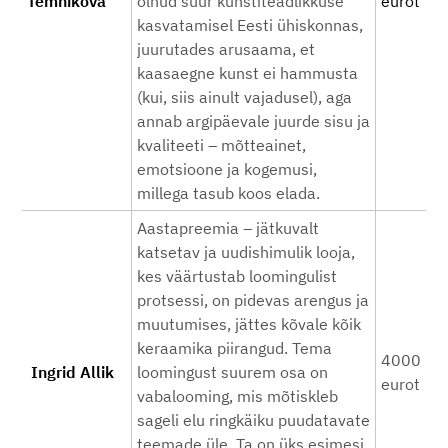
Temnikova
olnud suur kunstiteadlikkuse
eurot
kasvatamisel Eesti ühiskonnas,
juurutades arusaama, et
kaasaegne kunst ei hammusta
(kui, siis ainult vajadusel), aga
annab argipäevale juurde sisu ja
kvaliteeti – mõtteainet,
emotsioone ja kogemusi,
millega tasub koos elada.
Aastapreemia – jätkuvalt
katsetav ja uudishimulik looja,
kes väärtustab loomingulist
protsessi, on pidevas arengus ja
muutumises, jättes kõvale kõik
keraamika piirangud. Tema
4000
Ingrid Allik
loomingust suurem osa on
eurot
vabalooming, mis mõtiskleb
sageli elu ringkäiku puudatavate
teemade üle. Ta on üks esimesi