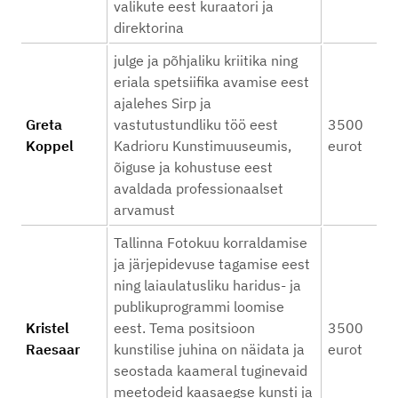
valikute eest kuraatori ja
direktorina
julge ja põhjaliku kriitika ning
eriala spetsiifika avamise eest
ajalehes Sirp ja
Greta
vastutustundliku töö eest
3500
Koppel
Kadrioru Kunstimuuseumis,
eurot
õiguse ja kohustuse eest
avaldada professionaalset
arvamust
Tallinna Fotokuu korraldamise
ja järjepidevuse tagamise eest
ning laiaulatusliku haridus- ja
publikuprogrammi loomise
Kristel
eest. Tema positsioon
3500
Raesaar
kunstilise juhina on näidata ja
eurot
seostada kaameral tuginevaid
meetodeid kaasaegse kunsti ja