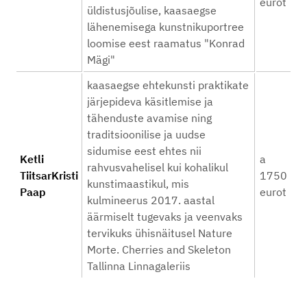
eurot
üldistusjõulise, kaasaegse
lähenemisega kunstnikuportree
loomise eest raamatus "Konrad
Mägi"
kaasaegse ehtekunsti praktikate
järjepideva käsitlemise ja
tähenduste avamise ning
traditsioonilise ja uudse
sidumise eest ehtes nii
Ketli
a
rahvusvahelisel kui kohalikul
TiitsarKristi
1750
kunstimaastikul, mis
Paap
eurot
kulmineerus 2017. aastal
äärmiselt tugevaks ja veenvaks
tervikuks ühisnäitusel Nature
Morte. Cherries and Skeleton
Tallinna Linnagaleriis