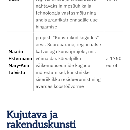
nähtavaks inimpsüühika ja
tehnoloogia vastasmõju ning
andis graafikatriennaalile uue
hingamise
projekti "Kunstnikud kogudes"
eest. Suurepärane, regionaalse
Maarin
katvusega kunstiprojekt, mis
Ektermann
võimaldas kõrvalpilku
a 1750
Mary-Ann
väikemuuseumide kogude
eurot
Talvistu
mõtestamisel, kunstnikke
siseriiklikku resideerumist ning
avardas koostöövorme
Kujutava ja
rakenduskunsti