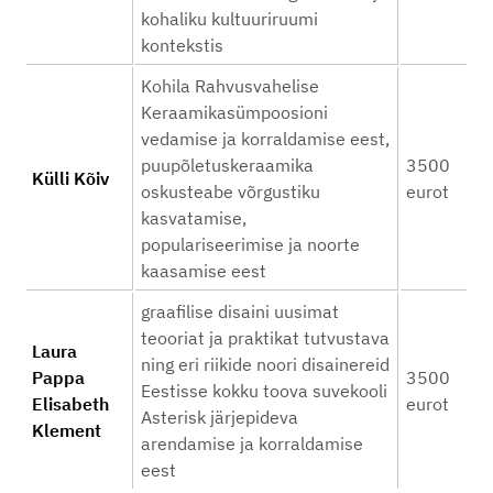
kohaliku kultuuriruumi
kontekstis
Kohila Rahvusvahelise
Keraamikasümpoosioni
vedamise ja korraldamise eest,
puupõletuskeraamika
3500
Külli Kõiv
oskusteabe võrgustiku
eurot
kasvatamise,
populariseerimise ja noorte
kaasamise eest
graafilise disaini uusimat
teooriat ja praktikat tutvustava
Laura
ning eri riikide noori disainereid
Pappa
3500
Eestisse kokku toova suvekooli
Elisabeth
eurot
Asterisk järjepideva
Klement
arendamise ja korraldamise
eest