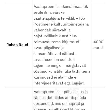
Aastapreemia – kunstimaastik
ei ole ilma värske
vaatlejapilguta terviklik – töö
Postimehe kultuuritoimetajana
vahendab säravalt ja
asjatundlikult kunstielus
toimuvat, tema kirjutatud
4000
Juhan Raud
avarapilgulised ja
eurot
kaasamõtlevad näituste
arvustused on oodatud
lugemine ning on märgatavalt
tõstnud kunstikriitika latti, tema
küsimused ei alahinda ei
intervjueeritavat ega lugejat.
Aastapreemia – põhjalikkus ja
täpsus detailides aitab püüda
seisundeid, mis on haprad ja
kipuvad kiirelt käest libisema.