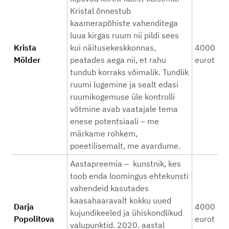
Kristal õnnestub
kaamerapõhiste vahenditega
luua kirgas ruum nii pildi sees
Krista
kui näitusekeskkonnas,
4000
Mölder
peatades aega nii, et rahu
eurot
tundub korraks võimalik. Tundlik
ruumi lugemine ja sealt edasi
ruumikogemuse üle kontrolli
võtmine avab vaatajale tema
enese potentsiaali – me
märkame rohkem,
poeetilisemalt, me avardume.
Aastapreemia – kunstnik, kes
toob enda loomingus ehtekunsti
vahendeid kasutades
kaasahaaravalt kokku uued
Darja
4000
kujundikeeled ja ühiskondlikud
Popolitova
eurot
valupunktid. 2020. aastal