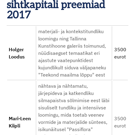
sihtkapitali preemiad
2017
materjali- ja kontekstitundliku
loomingu ning Tallinna
Kunstihoone galeriis toimunud,
Holger
3500
nüüdisaegset temaatikat eri
Loodus
eurot
ajastute vaatepunktidest
kujundlikult siduva väljapaneku
"Teekond maailma lõppu" eest
nähtava ja nähtamatu,
järjepideva ja katkendliku
silmapaistva sõlmimise eest läbi
sisuliselt tundliku ja intensiivse
loomingu, mida toetab veenev
Mari-Leen
3500
vormide ja materjalide süntees,
Kiipli
eurot
isikunäitusel "Passiflora"