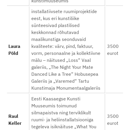
kunstimuuseumis
installatiivsete ruumiprojektide
eest, kus eri kunstiliike
sünteesivad plastilised
keskkonnad rõhutavad
maalikunstiga seonduvaid
Laura
kvaliteete: värv, pind, faktuur,
3500
Põld
vorm, personaalne ja kollektiivne
eurot
mälu – näitused „Loss“ Vaal
galeriis, „The Night Your Mate
Danced Like a Tree“ Hobusepea
Galeriis ja „Varemed“ Tartu
Kunstimaja Monumentaalgaleriis
Eesti Kaasaegse Kunsti
Muuseumis toimunud
silmapaistva ning terviklikult
Raul
3500
ruumi- ja heliinstallatsiooniga
Keller
eurot
tegeleva isiknäituse „What You