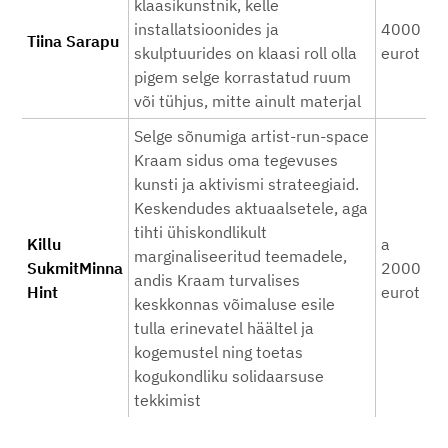
klaasikunstnik, kelle
installatsioonides ja
4000
Tiina Sarapu
skulptuurides on klaasi roll olla
eurot
pigem selge korrastatud ruum
või tühjus, mitte ainult materjal
Selge sõnumiga artist-run-space
Kraam sidus oma tegevuses
kunsti ja aktivismi strateegiaid.
Keskendudes aktuaalsetele, aga
tihti ühiskondlikult
Killu
a
marginaliseeritud teemadele,
SukmitMinna
2000
andis Kraam turvalises
Hint
eurot
keskkonnas võimaluse esile
tulla erinevatel häältel ja
kogemustel ning toetas
kogukondliku solidaarsuse
tekkimist