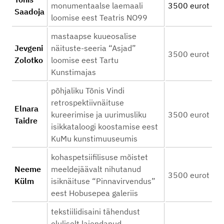
monumentaalse laemaali
3500 eurot
Saadoja
loomise eest Teatris NO99
mastaapse kuueosalise
Jevgeni
näituste-seeria “Asjad”
3500 eurot
Zolotko
loomise eest Tartu
Kunstimajas
põhjaliku Tõnis Vindi
retrospektiivnäituse
Elnara
kureerimise ja uurimusliku
3500 eurot
Taidre
isikkataloogi koostamise eest
KuMu kunstimuuseumis
kohaspetsiifilisuse mõistet
Neeme
meeldejäävalt nihutanud
3500 eurot
Külm
isiknäituse “Pinnavirvendus”
eest Hobusepea galeriis
tekstiilidisaini tähendust
oluliselt laiendanud