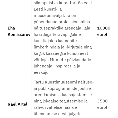
silmapaistva kuraatoritöö eest
Eesti kunsti- ja
muuseumiväljal. Ta on
pühendunud professionaalina
Eha
näitusepraktika arendaja, laia
10000
Komissarov
haardega teravapilguline
eurot
kunstiajaloo kaanonite
ümberhindaja ja -kirjutaja ning
kirglik kaasaegse kunsti eest
võitleja. Mitmete põlvkondade
juhendaja, inspireerija ja
eeskuju
Tartu Kunstimuuseumi näituse-
ja publikuprogrammide jõulise
arendamise ja kaasajastamise
ning lokaalse tegutsemise ja
3500
Rael Artel
rahvusvahelise haarde
eurot
ühendamise eest, julgete