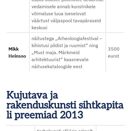
vedamisele annab kunstnikele
võimaluse luua iseseisvat
väärtust väljaspool tavapäraseid
keskusi
näitustega „Arheoloogiafestival –
kihistusi pildist ja ruumist“ ning
Mikk
3500
„Must maja. Märkmeid
Heinsoo
eurot
arhitektuurist“ kaasnevate
näitusekataloogide eest
Kujutava ja
rakenduskunsti sihtkapita
li preemiad 2013