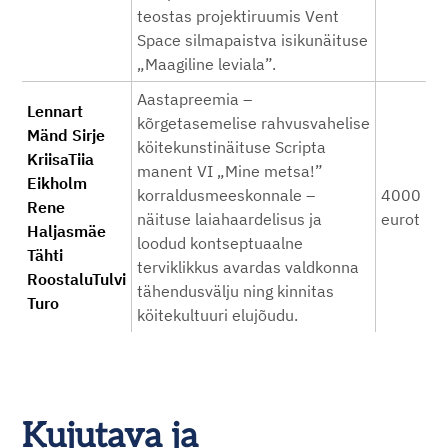
teostas projektiruumis Vent
Space silmapaistva isikunäituse
„Maagiline leviala”.
Aastapreemia –
Lennart
kõrgetasemelise rahvusvahelise
Mänd Sirje
köitekunstinäituse Scripta
KriisaTiia
manent VI „Mine metsa!”
Eikholm
korraldusmeeskonnale –
4000
Rene
näituse laiahaardelisus ja
eurot
Haljasmäe
loodud kontseptuaalne
Tähti
terviklikkus avardas valdkonna
RoostaluTulvi
tähendusvälju ning kinnitas
Turo
köitekultuuri elujõudu.
Kujutava ja