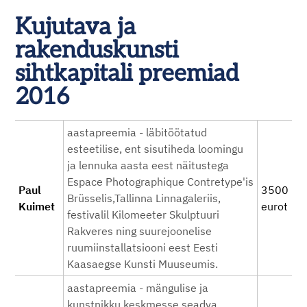
Kujutava ja
rakenduskunsti
sihtkapitali preemiad
2016
aastapreemia - läbitöötatud
esteetilise, ent sisutiheda loomingu
ja lennuka aasta eest näitustega
Espace Photographique Contretype'is
Paul
3500
Brüsselis,Tallinna Linnagaleriis,
Kuimet
eurot
festivalil Kilomeeter Skulptuuri
Rakveres ning suurejoonelise
ruumiinstallatsiooni eest Eesti
Kaasaegse Kunsti Muuseumis.
aastapreemia - mängulise ja
kunstnikku keskmesse seadva