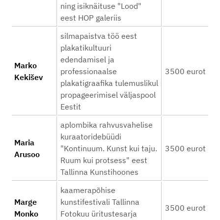
ning isiknäituse "Lood"
eest HOP galeriis
silmapaistva töö eest
plakatikultuuri
edendamisel ja
Marko
professionaalse
3500 eurot
Kekišev
plakatigraafika tulemuslikul
propageerimisel väljaspool
Eestit
aplombika rahvusvahelise
kuraatoridebüüdi
Maria
"Kontinuum. Kunst kui taju.
3500 eurot
Arusoo
Ruum kui protsess" eest
Tallinna Kunstihoones
kaamerapõhise
Marge
kunstifestivali Tallinna
3500 eurot
Monko
Fotokuu üritustesarja