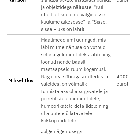
ja objektidega näitustel "Kui
ütled, et kuulume valgusesse,
kuulume äikesesse" ja "Sisse,
sisse – uks on lahti!"
Maalimeediumi uuringud, mis
läbi mitme näituse on võtnud
selle algelementideks lahti ning
loonud nende baasil
mastaapseid ruumikogemusi.
Nagu hea sõbraga arutledes ja
4000
Mihkel Ilus
vaieldes, on võimalik
eurot
tunnistajaks olla sügavatele ja
poeetilistele momentidele,
humoorikatele detailidele ning
üha uutele üllatavatele
kokkupuudetele
Julge nägemusega