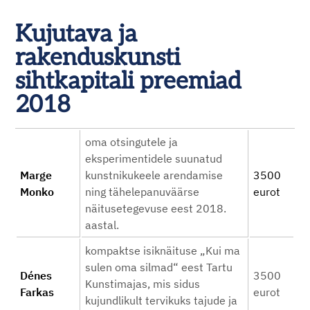
Kujutava ja
rakenduskunsti
sihtkapitali preemiad
2018
oma otsingutele ja
eksperimentidele suunatud
Marge
kunstnikukeele arendamise
3500
Monko
ning tähelepanuväärse
eurot
näitusetegevuse eest 2018.
aastal.
kompaktse isiknäituse „Kui ma
sulen oma silmad“ eest Tartu
Dénes
3500
Kunstimajas, mis sidus
Farkas
eurot
kujundlikult tervikuks tajude ja