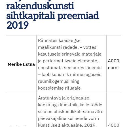
rakenduskunsti
sihtkapitali preemiad
2019
Rännates kaasaegse
maalikunsti radadel – võttes
kasutusele erinevaid materjale
ja performatiivseid elemente,
4000
Merike Estna
unustamata seejuures lõuendit
eurot
– loob kunstnik mitmesuguseid
ruumikogemusi ning
koosolemise rituaale
Äratuntava ja originaalse
käekirjaga kunstnik, kelle tööde
sisu on ühiskondlikult samavõrd
päevakajaline kui nende vorm
kunstiliselt aktuaalne. 2019.
4000