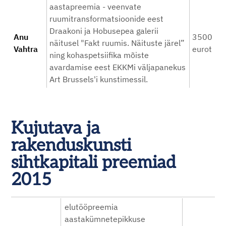
aastapreemia - veenvate
ruumitransformatsioonide eest
Draakoni ja Hobusepea galerii
Anu
3500
näitusel "Fakt ruumis. Näituste järel”
Vahtra
eurot
ning kohaspetsiifika mõiste
avardamise eest EKKMi väljapanekus
Art Brussels'i kunstimessil.
Kujutava ja
rakenduskunsti
sihtkapitali preemiad
2015
elutööpreemia
aastakümnetepikkuse