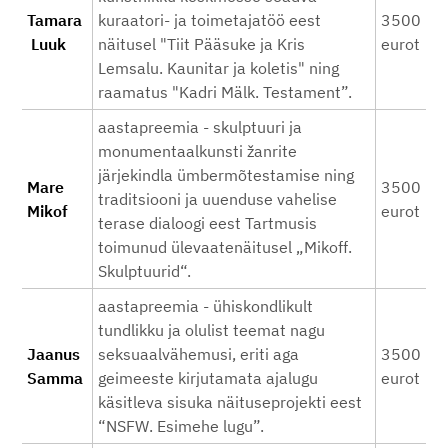
Tamara
kuraatori- ja toimetajatöö eest
3500
Luuk
näitusel "Tiit Pääsuke ja Kris
eurot
Lemsalu. Kaunitar ja koletis" ning
raamatus "Kadri Mälk. Testament”.
aastapreemia - skulptuuri ja
monumentaalkunsti žanrite
järjekindla ümbermõtestamise ning
Mare
3500
traditsiooni ja uuenduse vahelise
Mikof
eurot
terase dialoogi eest Tartmusis
toimunud ülevaatenäitusel „Mikoff.
Skulptuurid“.
aastapreemia - ühiskondlikult
tundlikku ja olulist teemat nagu
Jaanus
seksuaalvähemusi, eriti aga
3500
Samma
geimeeste kirjutamata ajalugu
eurot
käsitleva sisuka näituseprojekti eest
“NSFW. Esimehe lugu”.