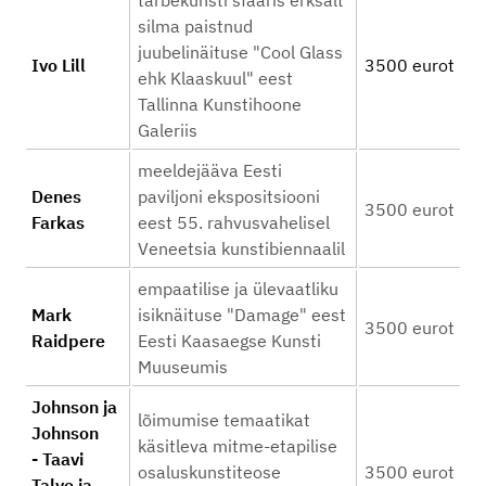
tarbekunsti sfääris erksalt
silma paistnud
juubelinäituse "Cool Glass
Ivo Lill
3500 eurot
ehk Klaaskuul" eest
Tallinna Kunstihoone
Galeriis
meeldejääva Eesti
Denes
paviljoni ekspositsiooni
3500 eurot
Farkas
eest 55. rahvusvahelisel
Veneetsia kunstibiennaalil
empaatilise ja ülevaatliku
Mark
isiknäituse "Damage" eest
3500 eurot
Raidpere
Eesti Kaasaegse Kunsti
Muuseumis
Johnson ja
lõimumise temaatikat
Johnson
käsitleva mitme-etapilise
- Taavi
osaluskunstiteose
3500 eurot
Talve ja