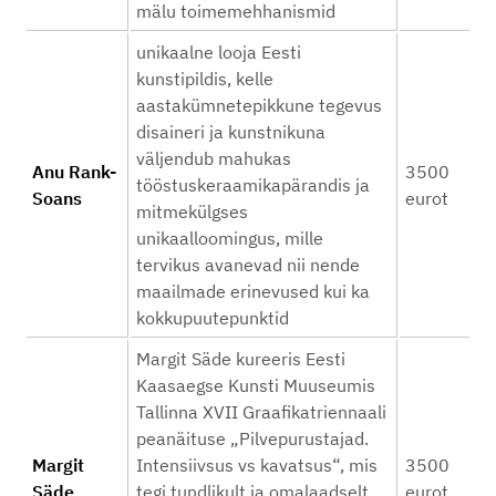
mälu toimemehhanismid
unikaalne looja Eesti
kunstipildis, kelle
aastakümnetepikkune tegevus
disaineri ja kunstnikuna
väljendub mahukas
Anu Rank-
3500
tööstuskeraamikapärandis ja
Soans
eurot
mitmekülgses
unikaalloomingus, mille
tervikus avanevad nii nende
maailmade erinevused kui ka
kokkupuutepunktid
Margit Säde kureeris Eesti
Kaasaegse Kunsti Muuseumis
Tallinna XVII Graafikatriennaali
peanäituse „Pilvepurustajad.
Margit
Intensiivsus vs kavatsus“, mis
3500
Säde
tegi tundlikult ja omalaadselt
eurot