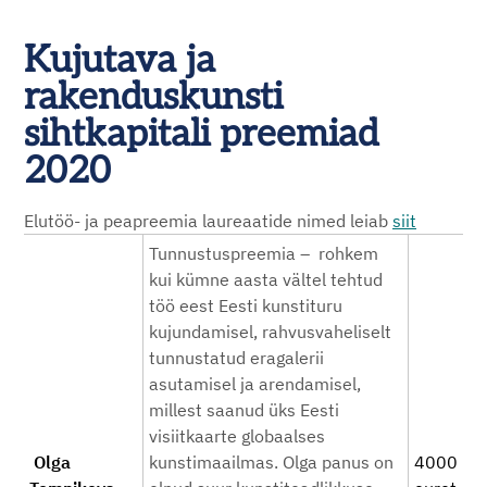
Kujutava ja
rakenduskunsti
sihtkapitali preemiad
2020
Elutöö- ja peapreemia laureaatide nimed leiab
siit
Tunnustuspreemia – rohkem
kui kümne aasta vältel tehtud
töö eest Eesti kunstituru
kujundamisel, rahvusvaheliselt
tunnustatud eragalerii
asutamisel ja arendamisel,
millest saanud üks Eesti
visiitkaarte globaalses
Olga
kunstimaailmas. Olga panus on
4000