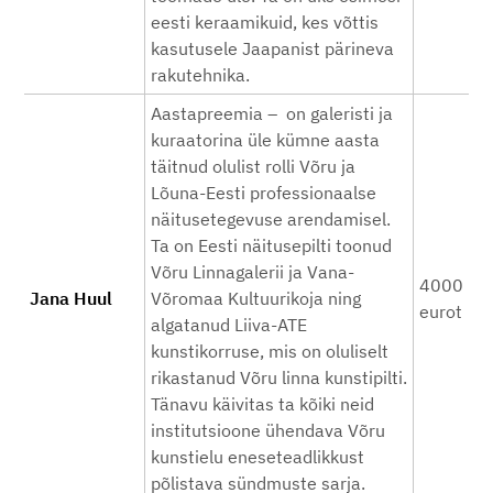
eesti keraamikuid, kes võttis
kasutusele Jaapanist pärineva
rakutehnika.
Aastapreemia – on galeristi ja
kuraatorina üle kümne aasta
täitnud olulist rolli Võru ja
Lõuna-Eesti professionaalse
näitusetegevuse arendamisel.
Ta on Eesti näitusepilti toonud
Võru Linnagalerii ja Vana-
4000
Jana Huul
Võromaa Kultuurikoja ning
eurot
algatanud Liiva-ATE
kunstikorruse, mis on oluliselt
rikastanud Võru linna kunstipilti.
Tänavu käivitas ta kõiki neid
institutsioone ühendava Võru
kunstielu eneseteadlikkust
põlistava sündmuste sarja.