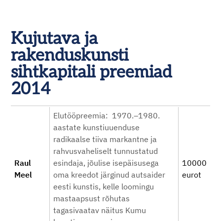
Kujutava ja
rakenduskunsti
sihtkapitali preemiad
2014
Elutööpreemia: 1970.–1980.
aastate kunstiuuenduse
radikaalse tiiva markantne ja
rahvusvaheliselt tunnustatud
Raul
esindaja, jõulise isepäisusega
10000
Meel
oma kreedot järginud autsaider
eurot
eesti kunstis, kelle loomingu
mastaapsust rõhutas
tagasivaatav näitus Kumu