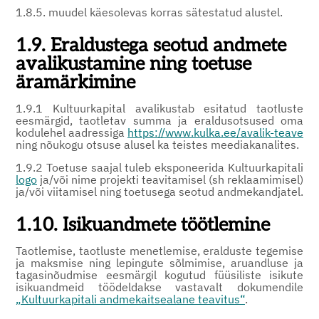
1.8.5. muudel käesolevas korras sätestatud alustel.
1.9. Eraldustega seotud andmete
avalikustamine ning toetuse
äramärkimine
1.9.1 Kultuurkapital avalikustab esitatud taotluste
eesmärgid, taotletav summa ja eraldusotsused oma
kodulehel aadressiga
https://www.kulka.ee/avalik-teave
ning nõukogu otsuse alusel ka teistes meediakanalites.
1.9.2 Toetuse saajal tuleb eksponeerida Kultuurkapitali
logo
ja/või nime projekti teavitamisel (sh reklaamimisel)
ja/või viitamisel ning toetusega seotud andmekandjatel.
1.10. Isikuandmete töötlemine
Taotlemise, taotluste menetlemise, eralduste tegemise
ja maksmise ning lepingute sõlmimise, aruandluse ja
tagasinõudmise eesmärgil kogutud füüsiliste isikute
isikuandmeid töödeldakse vastavalt dokumendile
„Kultuurkapitali andmekaitsealane teavitus“
.