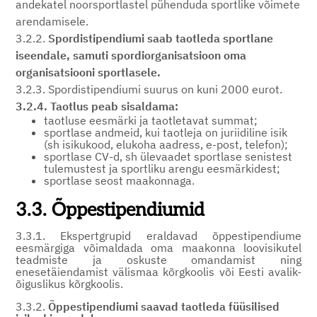
andekatel noorsportlastel pühenduda sportlike võimete
arendamisele.
3.2.2.
Spordistipendiumi saab taotleda sportlane
iseendale, samuti spordiorganisatsioon oma
organisatsiooni sportlasele.
3.2.3. Spordistipendiumi suurus on kuni 2000 eurot.
3.2.4.
Taotlus peab sisaldama:
taotluse eesmärki ja taotletavat summat;
sportlase andmeid, kui taotleja on juriidiline isik
(sh isikukood, elukoha aadress, e-post, telefon);
sportlase CV-d, sh ülevaadet sportlase senistest
tulemustest ja sportliku arengu eesmärkidest;
sportlase seost maakonnaga.
3.3. Õppestipendiumid
3.3.1. Ekspertgrupid eraldavad õppestipendiume
eesmärgiga võimaldada oma maakonna loovisikutel
teadmiste ja oskuste omandamist ning
enesetäiendamist välismaa kõrgkoolis või Eesti avalik-
õiguslikus kõrgkoolis.
3.3.2.
Õppestipendiumi saavad taotleda füüsilised