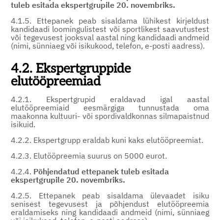
tuleb esitada ekspertgrupile 20. novembriks.
4.1.5. Ettepanek peab sisaldama lühikest kirjeldust
kandidaadi loomingulistest või sportlikest saavutustest
või tegevusest jooksval aastal ning kandidaadi andmeid
(nimi, sünniaeg või isikukood, telefon, e-posti aadress).
4.2. Ekspertgruppide
elutööpreemiad
4.2.1. Ekspertgrupid eraldavad igal aastal
elutööpreemiaid eesmärgiga tunnustada oma
maakonna kultuuri- või spordivaldkonnas silmapaistnud
isikuid.
4.2.2. Ekspertgrupp eraldab kuni kaks elutööpreemiat.
4.2.3. Elutööpreemia suurus on 5000 eurot.
4.2.4.
Põhjendatud ettepanek tuleb esitada
ekspertgrupile 20. novembriks.
4.2.5. Ettepanek peab sisaldama ülevaadet isiku
senisest tegevusest ja põhjendust elutööpreemia
eraldamiseks ning kandidaadi andmeid (nimi, sünniaeg