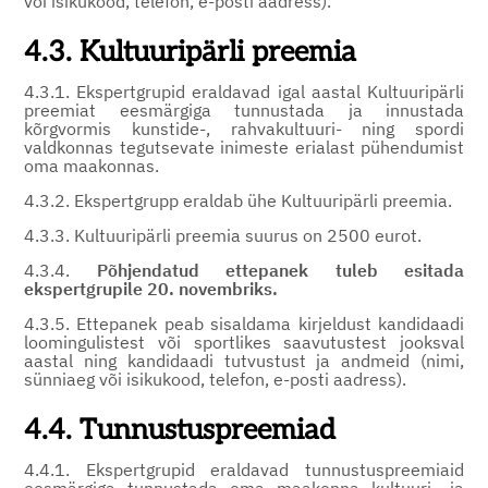
või isikukood, telefon, e-posti aadress).
4.3. Kultuuripärli preemia
4.3.1. Ekspertgrupid eraldavad igal aastal Kultuuripärli
preemiat eesmärgiga tunnustada ja innustada
kõrgvormis kunstide-, rahvakultuuri- ning spordi
valdkonnas tegutsevate inimeste erialast pühendumist
oma maakonnas.
4.3.2. Ekspertgrupp eraldab ühe Kultuuripärli preemia.
4.3.3. Kultuuripärli preemia suurus on 2500 eurot.
4.3.4.
Põhjendatud ettepanek tuleb esitada
ekspertgrupile 20. novembriks.
4.3.5. Ettepanek peab sisaldama kirjeldust kandidaadi
loomingulistest või sportlikes saavutustest jooksval
aastal ning kandidaadi tutvustust ja andmeid (nimi,
sünniaeg või isikukood, telefon, e-posti aadress).
4.4. Tunnustuspreemiad
4.4.1. Ekspertgrupid eraldavad tunnustuspreemiaid