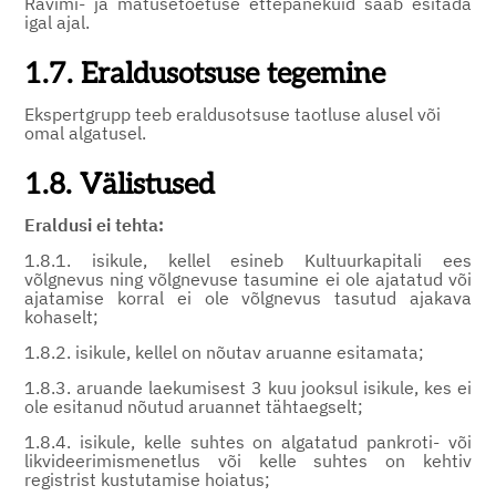
Ravimi- ja matusetoetuse ettepanekuid saab esitada
igal ajal.
1.7. Eraldusotsuse tegemine
Ekspertgrupp teeb eraldusotsuse taotluse alusel või
omal algatusel.
1.8. Välistused
Eraldusi ei tehta:
1.8.1. isikule, kellel esineb Kultuurkapitali ees
võlgnevus ning võlgnevuse tasumine ei ole ajatatud või
ajatamise korral ei ole võlgnevus tasutud ajakava
kohaselt;
1.8.2. isikule, kellel on nõutav aruanne esitamata;
1.8.3. aruande laekumisest 3 kuu jooksul isikule, kes ei
ole esitanud nõutud aruannet tähtaegselt;
1.8.4. isikule, kelle suhtes on algatatud pankroti- või
likvideerimismenetlus või kelle suhtes on kehtiv
registrist kustutamise hoiatus;