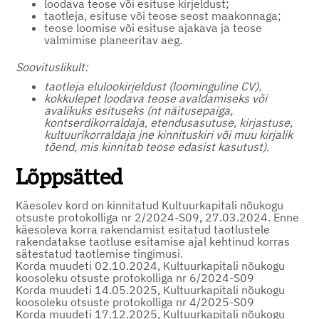
loodava teose või esituse kirjeldust;
taotleja, esituse või teose seost maakonnaga;
teose loomise või esituse ajakava ja teose
valmimise planeeritav aeg.
Soovituslikult:
taotleja elulookirjeldust (loominguline CV).
kokkulepet loodava teose avaldamiseks või
avalikuks esituseks (nt näitusepaiga,
kontserdikorraldaja, etendusasutuse, kirjastuse,
kultuurikorraldaja jne kinnituskiri või muu kirjalik
tõend, mis kinnitab teose edasist kasutust).
Lõppsätted
Käesolev kord on kinnitatud Kultuurkapitali nõukogu
otsuste protokolliga nr 2/2024-S09, 27.03.2024. Enne
käesoleva korra rakendamist esitatud taotlustele
rakendatakse taotluse esitamise ajal kehtinud korras
sätestatud taotlemise tingimusi.
Korda muudeti 02.10.2024, Kultuurkapitali nõukogu
koosoleku otsuste protokolliga nr 6/2024-S09
Korda muudeti 14.05.2025, Kultuurkapitali nõukogu
koosoleku otsuste protokolliga nr 4/2025-S09
Korda muudeti 17.12.2025, Kultuurkapitali nõukogu