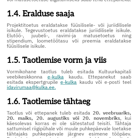
1.4. Eralduse saaja
Projektitoetus eraldatakse füüsilisele- või juriidilisele
isikule. Tegevustoetus eraldatakse juriidilisele isikule.
Elutöö-, juubeli-, ravimi-ja matusetoetus ning
stipendium, loometöötasu või preemia eraldatakse
füüsilisele isikule.
1.5. Taotlemise vorm ja viis
Vormikohane taotlus tuleb esitada Kultuurkapitali
veebikeskkonna
e-kulka
kaudu. Ettepanekut saab
esitada ekspertgrupile
e-kulka
kaudu või e-posti teel
idavirumaa@kulka.ee
.
1.6. Taotlemise tähtaeg
Taotlus või ettepanek tuleb esitada
20. veebruariks,
20. maiks, 20. augustiks või 20. novembriks
, kui
käesolevas korras ei ole sätestatud teisiti. Tähtaja
sattumisel riigipühale või muule puhkepäevale loetakse
tähtajaks puhkepäevale järgnev esimene tööpäev.