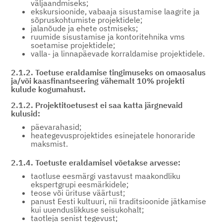
väljaandmiseks;
ekskursioonide, vabaaja sisustamise laagrite ja
sõpruskohtumiste projektidele;
jalanõude ja ehete ostmiseks;
ruumide sisustamise ja kontoritehnika vms
soetamise projektidele;
valla- ja linnapäevade korraldamise projektidele.
2.1.2. Toetuse eraldamise tingimuseks on omaosalus
ja/või kaasfinantseering vähemalt 10% projekti
kulude kogumahust.
2.1.2. Projektitoetusest ei saa katta järgnevaid
kulusid:
päevarahasid;
heategevusprojektides esinejatele honoraride
maksmist.
2.1.4. Toetuste eraldamisel võetakse arvesse:
taotluse eesmärgi vastavust maakondliku
ekspertgrupi eesmärkidele;
teose või ürituse väärtust;
panust Eesti kultuuri, nii traditsioonide jätkamise
kui uuenduslikkuse seisukohalt;
taotleja senist tegevust;