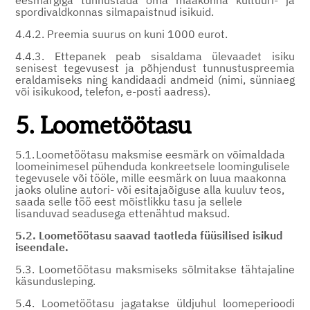
eesmärgiga tunnustada oma maakonna kultuuri- ja
spordivaldkonnas silmapaistnud isikuid.
4.4.2. Preemia suurus on kuni 1000 eurot.
4.4.3. Ettepanek peab sisaldama ülevaadet isiku
senisest tegevusest ja põhjendust tunnustuspreemia
eraldamiseks ning kandidaadi andmeid (nimi, sünniaeg
või isikukood, telefon, e-posti aadress).
5. Loometöötasu
5.1. Loometöötasu maksmise eesmärk on võimaldada
loomeinimesel pühenduda konkreetsele loomingulisele
tegevusele või tööle, mille eesmärk on luua maakonna
jaoks oluline autori- või esitajaõiguse alla kuuluv teos,
saada selle töö eest mõistlikku tasu ja sellele
lisanduvad seadusega ettenähtud maksud.
5.2. Loometöötasu saavad taotleda füüsilised isikud
iseendale.
5.3. Loometöötasu maksmiseks sõlmitakse tähtajaline
käsundusleping.
5.4. Loometöötasu jagatakse üldjuhul loomeperioodi