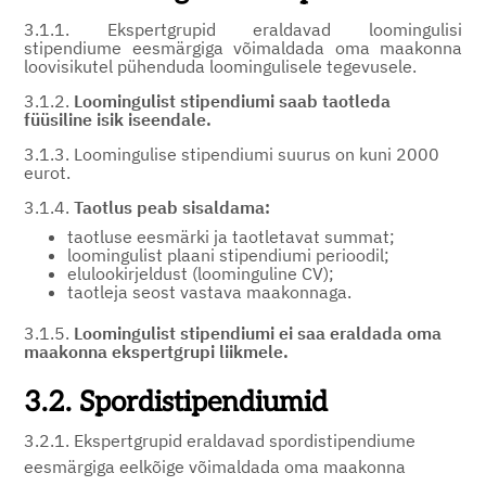
3.1.1. Ekspertgrupid eraldavad loomingulisi
stipendiume eesmärgiga võimaldada oma maakonna
loovisikutel pühenduda loomingulisele tegevusele.
3.1.2.
Loomingulist stipendiumi saab taotleda
füüsiline isik iseendale.
3.1.3. Loomingulise stipendiumi suurus on kuni 2000
eurot.
3.1.4.
Taotlus peab sisaldama:
taotluse eesmärki ja taotletavat summat;
loomingulist plaani stipendiumi perioodil;
elulookirjeldust (loominguline CV);
taotleja seost vastava maakonnaga.
3.1.5.
Loomingulist stipendiumi ei saa eraldada oma
maakonna ekspertgrupi liikmele.
3.2. Spordistipendiumid
3.2.1. Ekspertgrupid eraldavad spordistipendiume
eesmärgiga eelkõige võimaldada oma maakonna