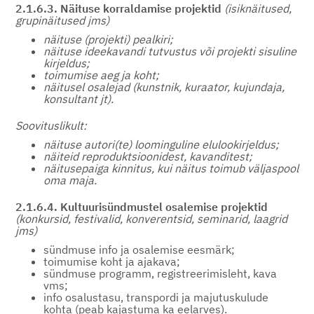
2.1.6.3. Näituse korraldamise projektid
(isiknäitused,
grupinäitused jms)
näituse (projekti) pealkiri;
näituse ideekavandi tutvustus või projekti sisuline
kirjeldus;
toimumise aeg ja koht;
näitusel osalejad (kunstnik, kuraator, kujundaja,
konsultant jt).
Soovituslikult:
näituse autori(te) loominguline elulookirjeldus;
näiteid reproduktsioonidest, kavanditest;
näitusepaiga kinnitus, kui näitus toimub väljaspool
oma maja.
2.1.6.4. Kultuurisündmustel osalemise projektid
(konkursid, festivalid, konverentsid, seminarid, laagrid
jms)
sündmuse info ja osalemise eesmärk;
toimumise koht ja ajakava;
sündmuse programm, registreerimisleht, kava
vms;
info osalustasu, transpordi ja majutuskulude
kohta (peab kajastuma ka eelarves).