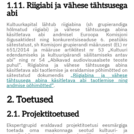
1.11. Riigiabi ja vähese tähtsusega
abi
Kultuurkapital lähtub riigiabina (sh grupierandiga
hõlmatud riigiabi) ja vähese tähtsusega abina
käsitletava abi andmisel Euroopa Komisjoni
õigusaktidest ning konkurentsiseaduse 6. peatükis
sätestatust, sh Komisjoni grupierandi määrusest (EL) nr
651/2014 ja määruse artiklitest nr 53 „Kultuuri
edendamiseks ja kultuuripärandi säilitamiseks antav
abi“ ning nr 54 „Abikavad audiovisuaalsete teoste
puhul“. Riigiabina ja vähese tähtsusega abina
käsitletava abi taotlemise ja eraldamise põhimõtted on
sätestatud dokumendis
„Riigiabina ja vähese
tähtsusega abina käsitletava abi taotlemise ning
andmise põhimõtted“
.
2. Toetused
2.1. Projektitoetused
Ekspertgrupid eraldavad projektitoetusi eesmärgiga
toetada oma maakonnaga seotud kultuuri- ja