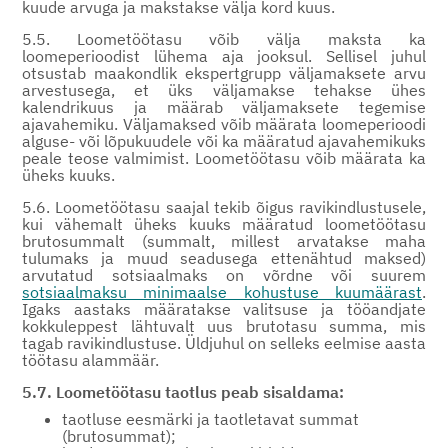
kuude arvuga ja makstakse välja kord kuus.
5.5. Loometöötasu võib välja maksta ka
loomeperioodist lühema aja jooksul. Sellisel juhul
otsustab maakondlik ekspertgrupp väljamaksete arvu
arvestusega, et üks väljamakse tehakse ühes
kalendrikuus ja määrab väljamaksete tegemise
ajavahemiku. Väljamaksed võib määrata loomeperioodi
alguse- või lõpukuudele või ka määratud ajavahemikuks
peale teose valmimist. Loometöötasu võib määrata ka
üheks kuuks.
5.6. Loometöötasu saajal tekib õigus ravikindlustusele,
kui vähemalt üheks kuuks määratud loometöötasu
brutosummalt (summalt, millest arvatakse maha
tulumaks ja muud seadusega ettenähtud maksed)
arvutatud sotsiaalmaks on võrdne või suurem
sotsiaalmaksu minimaalse kohustuse kuumäärast
.
Igaks aastaks määratakse valitsuse ja tööandjate
kokkuleppest lähtuvalt uus brutotasu summa, mis
tagab ravikindlustuse. Üldjuhul on selleks eelmise aasta
töötasu alammäär.
5.7. Loometöötasu taotlus peab sisaldama:
taotluse eesmärki ja taotletavat summat
(brutosummat);