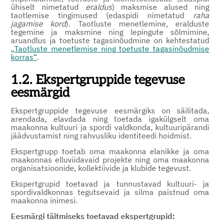
ühiselt nimetatud
eraldus
) maksmise alused ning
taotlemise tingimused (edaspidi nimetatud
raha
jagamise kord
). Taotluste menetlemine, eralduste
tegemine ja maksmine ning lepingute sõlmimine,
aruandlus ja toetuste tagasinõudmine on kehtestatud
„Taotluste menetlemise ning toetuste tagasinõudmise
korras“
.
1.2. Ekspertgruppide tegevuse
eesmärgid
Ekspertgruppide tegevuse eesmärgiks on säilitada,
arendada, elavdada ning toetada igakülgselt oma
maakonna kultuuri ja spordi valdkonda, kultuuripärandi
jäädvustamist ning rahvusliku identiteedi hoidmist.
Ekspertgrupp toetab oma maakonna elanikke ja oma
maakonnas elluviidavaid projekte ning oma maakonna
organisatsioonide, kollektiivide ja klubide tegevust.
Ekspertgrupid toetavad ja tunnustavad kultuuri- ja
spordivaldkonnas tegutsevaid ja silma paistnud oma
maakonna inimesi.
Eesmärgi täitmiseks toetavad ekspertgrupid: