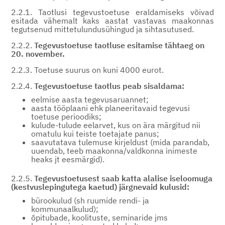
2.2.1. Taotlusi tegevustoetuse eraldamiseks võivad
esitada vähemalt kaks aastat vastavas maakonnas
tegutsenud mittetulundusühingud ja sihtasutused.
2.2.2.
Tegevustoetuse taotluse esitamise tähtaeg on
20. november.
2.2.3. Toetuse suurus on kuni 4000 eurot.
2.2.4.
Tegevustoetuse taotlus peab sisaldama:
eelmise aasta tegevusaruannet;
aasta tööplaani ehk planeeritavaid tegevusi
toetuse perioodiks;
kulude-tulude eelarvet, kus on ära märgitud nii
omatulu kui teiste toetajate panus;
saavutatava tulemuse kirjeldust (mida parandab,
uuendab, teeb maakonna/valdkonna inimeste
heaks jt eesmärgid).
2.2.5.
Tegevustoetusest saab katta alalise iseloomuga
(kestvuslepingutega kaetud) järgnevaid kulusid:
bürookulud (sh ruumide rendi- ja
kommunaalkulud);
õpitubade, koolituste, seminaride jms