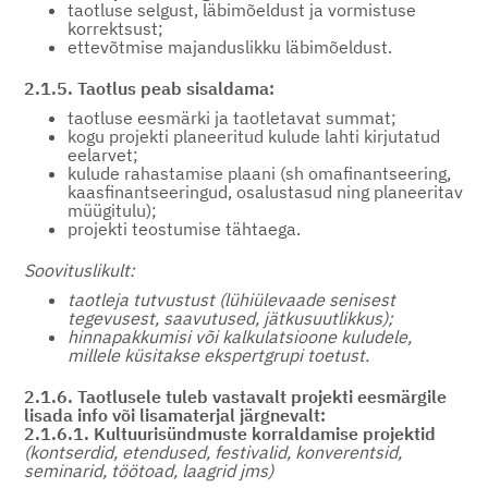
taotluse selgust, läbimõeldust ja vormistuse
korrektsust;
ettevõtmise majanduslikku läbimõeldust.
2.1.5. Taotlus peab sisaldama:
taotluse eesmärki ja taotletavat summat;
kogu projekti planeeritud kulude lahti kirjutatud
eelarvet;
kulude rahastamise plaani (sh omafinantseering,
kaasfinantseeringud, osalustasud ning planeeritav
müügitulu);
projekti teostumise tähtaega.
Soovituslikult:
taotleja tutvustust (lühiülevaade senisest
tegevusest, saavutused, jätkusuutlikkus);
hinnapakkumisi või kalkulatsioone kuludele,
millele küsitakse ekspertgrupi toetust.
2.1.6. Taotlusele tuleb vastavalt projekti eesmärgile
lisada info või lisamaterjal järgnevalt:
2.1.6.1. Kultuurisündmuste korraldamise projektid
(kontserdid, etendused, festivalid, konverentsid,
seminarid, töötoad, laagrid jms)