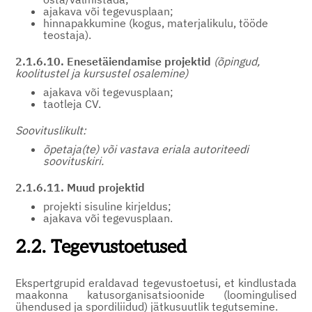
ajakava või tegevusplaan;
hinnapakkumine (kogus, materjalikulu, tööde
teostaja).
2.1.6.10. Enesetäiendamise
projektid
(õpingud,
koolitustel ja kursustel osalemine)
ajakava või tegevusplaan;
taotleja CV.
Soovituslikult:
õpetaja(te) või vastava eriala autoriteedi
soovituskiri.
2.1.6.11. Muud projektid
projekti sisuline kirjeldus;
ajakava või tegevusplaan.
2.2. Tegevustoetused
Ekspertgrupid eraldavad tegevustoetusi, et kindlustada
maakonna katusorganisatsioonide (loomingulised
ühendused ja spordiliidud) jätkusuutlik tegutsemine.