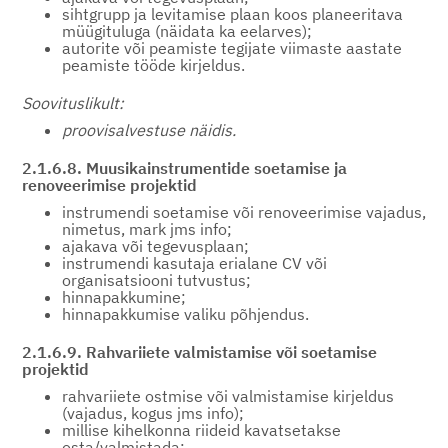
sihtgrupp ja levitamise plaan koos planeeritava
müügituluga (näidata ka eelarves);
autorite või peamiste tegijate viimaste aastate
peamiste tööde kirjeldus.
Soovituslikult:
proovisalvestuse näidis.
2.1.6.8. Muusikainstrumentide soetamise ja
renoveerimise projektid
instrumendi soetamise või renoveerimise vajadus,
nimetus, mark jms info;
ajakava või tegevusplaan;
instrumendi kasutaja erialane CV või
organisatsiooni tutvustus;
hinnapakkumine;
hinnapakkumise valiku põhjendus.
2.1.6.9. Rahvariiete valmistamise või soetamise
projektid
rahvariiete ostmise või valmistamise kirjeldus
(vajadus, kogus jms info);
millise kihelkonna riideid kavatsetakse
osta/valmistada;