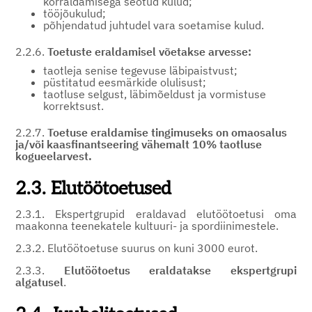
korraldamisega seotud kulud;
tööjõukulud;
põhjendatud juhtudel vara soetamise kulud.
2.2.6.
Toetuste eraldamisel võetakse arvesse:
taotleja senise tegevuse läbipaistvust;
püstitatud eesmärkide olulisust;
taotluse selgust, läbimõeldust ja vormistuse
korrektsust.
2.2.7.
Toetuse eraldamise tingimuseks on omaosalus
ja/või kaasfinantseering vähemalt 10% taotluse
kogueelarvest.
2.3. Elutöötoetused
2.3.1. Ekspertgrupid eraldavad elutöötoetusi oma
maakonna teenekatele kultuuri- ja spordiinimestele.
2.3.2. Elutöötoetuse suurus on kuni 3000 eurot.
2.3.3.
Elutöötoetus eraldatakse ekspertgrupi
algatusel
.