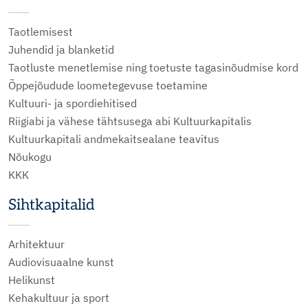
Taotlemisest
Juhendid ja blanketid
Taotluste menetlemise ning toetuste tagasinõudmise kord
Õppejõudude loometegevuse toetamine
Kultuuri- ja spordiehitised
Riigiabi ja vähese tähtsusega abi Kultuurkapitalis
Kultuurkapitali andmekaitsealane teavitus
Nõukogu
KKK
Sihtkapitalid
Arhitektuur
Audiovisuaalne kunst
Helikunst
Kehakultuur ja sport