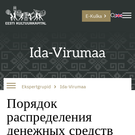
E-Kulka
Ida-Virumaa
Ekspertgrupid
Ida-Virumaa
Порядок
распределения
денежных средств