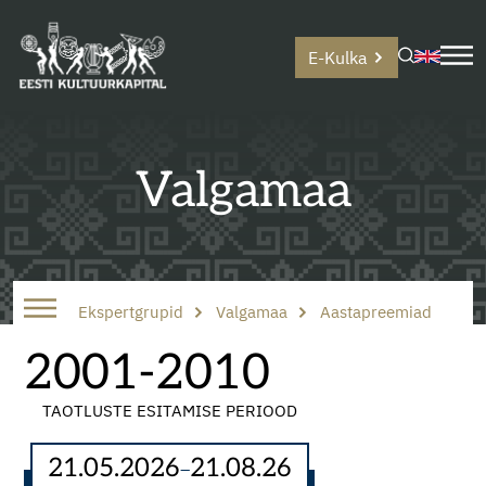
E-Kulka
Valgamaa
Ekspertgrupid
Valgamaa
Aastapreemiad
2001-2010
TAOTLUSTE ESITAMISE PERIOOD
21.05.2026
21.08.26
–