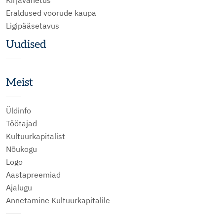
Kirjavahetus
Eraldused voorude kaupa
Ligipääsetavus
Uudised
Meist
Üldinfo
Töötajad
Kultuurkapitalist
Nõukogu
Logo
Aastapreemiad
Ajalugu
Annetamine Kultuurkapitalile