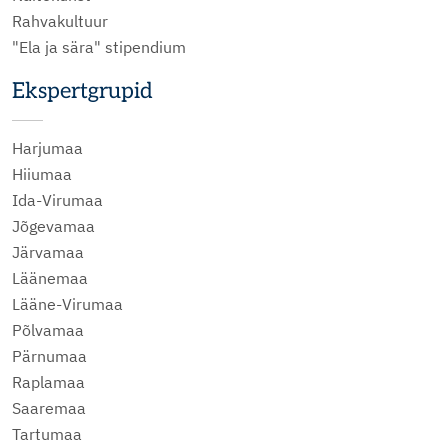
Rahvakultuur
"Ela ja sära" stipendium
Ekspertgrupid
Harjumaa
Hiiumaa
Ida-Virumaa
Jõgevamaa
Järvamaa
Läänemaa
Lääne-Virumaa
Põlvamaa
Pärnumaa
Raplamaa
Saaremaa
Tartumaa