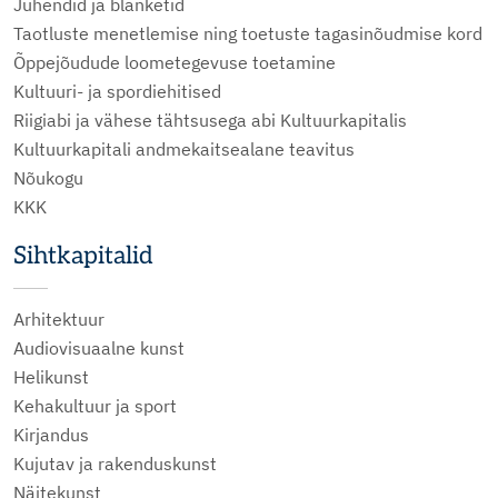
Juhendid ja blanketid
Taotluste menetlemise ning toetuste tagasinõudmise kord
Õppejõudude loometegevuse toetamine
Kultuuri- ja spordiehitised
Riigiabi ja vähese tähtsusega abi Kultuurkapitalis
Kultuurkapitali andmekaitsealane teavitus
Nõukogu
KKK
Sihtkapitalid
Arhitektuur
Audiovisuaalne kunst
Helikunst
Kehakultuur ja sport
Kirjandus
Kujutav ja rakenduskunst
Näitekunst