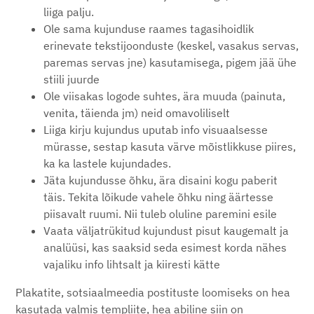
liiga palju.
Ole sama kujunduse raames tagasihoidlik
erinevate tekstijoonduste (keskel, vasakus servas,
paremas servas jne) kasutamisega, pigem jää ühe
stiili juurde
Ole viisakas logode suhtes, ära muuda (painuta,
venita, täienda jm) neid omavoliliselt
Liiga kirju kujundus uputab info visuaalsesse
mürasse, sestap kasuta värve mõistlikkuse piires,
ka ka lastele kujundades.
Jäta kujundusse õhku, ära disaini kogu paberit
täis. Tekita lõikude vahele õhku ning äärtesse
piisavalt ruumi. Nii tuleb oluline paremini esile
Vaata väljatrükitud kujundust pisut kaugemalt ja
analüüsi, kas saaksid seda esimest korda nähes
vajaliku info lihtsalt ja kiiresti kätte
Plakatite, sotsiaalmeedia postituste loomiseks on hea
kasutada valmis templiite, hea abiline siin on