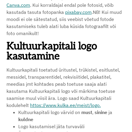
Canva.com
. Kui korraldajal endal pole fotosid, võib
kasutada tasuta fotopanka
pixabay.com
.NB! Kui muud
moodi ei ole sätestatud, siis veebist võetud fotode
kasutamiseks tuleb alati luba küsida fotograafilt või
foto omanikult!
Kultuurkapitali logo
kasutamine
Kultuurkapitali toetatud üritustel, trükistel, esitlustel,
messidel, transparentidel, rekvisiitidel, plakatitel,
meedias jmt kohtades peab toetuse saaja alati
kasutama Kultuurkapitali logo või märkima toetuse
saamise muul viisil ära. Logo saad Kultuurkapitali
kodulehelt
https://www.kulka.ee/meist/logo.
Kultuurkapitali logo värvid on
must
,
sinine
ja
kuldne
Logo kasutamisel jäta turvaväli