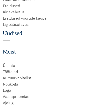
Eraldused
Kirjavahetus
Eraldused voorude kaupa
Ligipääsetavus
Uudised
Meist
Üldinfo
Töötajad
Kultuurkapitalist
Nõukogu
Logo
Aastapreemiad
Ajalugu