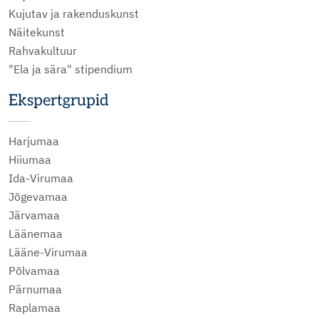
Kujutav ja rakenduskunst
Näitekunst
Rahvakultuur
"Ela ja sära" stipendium
Ekspertgrupid
Harjumaa
Hiiumaa
Ida-Virumaa
Jõgevamaa
Järvamaa
Läänemaa
Lääne-Virumaa
Põlvamaa
Pärnumaa
Raplamaa