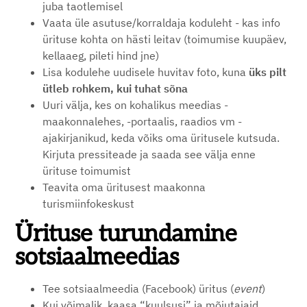
juba taotlemisel
Vaata üle asutuse/korraldaja koduleht - kas info
ürituse kohta on hästi leitav (toimumise kuupäev,
kellaaeg, pileti hind jne)
Lisa kodulehe uudisele huvitav foto, kuna
üks pilt
ütleb rohkem, kui tuhat sõna
Uuri välja, kes on kohalikus meedias -
maakonnalehes, -portaalis, raadios vm -
ajakirjanikud, keda võiks oma üritusele kutsuda.
Kirjuta pressiteade ja saada see välja enne
ürituse toimumist
Teavita oma üritusest maakonna
turismiinfokeskust
Ürituse turundamine
sotsiaalmeedias
Tee sotsiaalmeedia (Facebook) üritus (
event
)
Kui võimalik, kaasa “kuulsusi” ja mõjutajaid