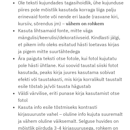
Ole teksti kujundades tagasihoidlik, ühe kujunduse
piires pole mõistlik kasutada korraga liiga palju
erinevaid fonte või nende eri laade (rasvane kiri,
kursiiv, sõrendus jm) –
vähem on rohkem
Kasuta lihtsamaid fonte, mitte väga
mängulisi/keerulisi/dekoratiivseid. Kindlasti jälgi,
et pikem info oleks esitatud hästi loetavas kirjas
ja pigem mitte suurtähtedega
Ära paiguta teksti otse fotole, kui fotol kujutatu
pole hästi ühtlane. Kui soovid taustal siiski fotot
kasutada, peaks kirja juures kasutama sobivat
efekti või taustakasti, mis kirja korralikult taustalt
esile tõstab ja/või tausta hägustab
Väldi värvilise, eriti punase kirja kasutamist otse
fotol
Kasuta info esile tõstmiseks kontrasti
kirjasuuruste vahel – oluline info kujuta suuremalt
ja vähem oluline väiksemalt. Selguse huvides on
mõistlik piirduda 3-4 kirjasuurusega, rohkem on