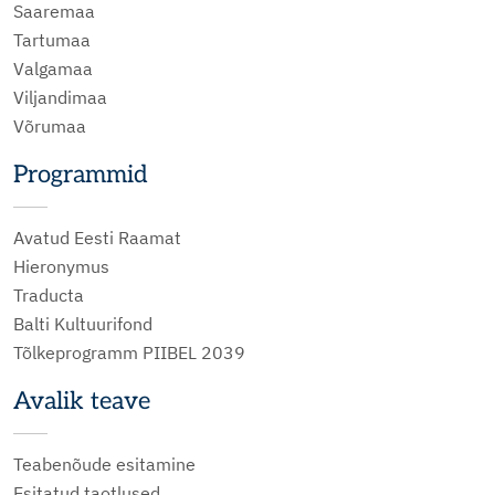
Saaremaa
Tartumaa
Valgamaa
Viljandimaa
Võrumaa
Programmid
Avatud Eesti Raamat
Hieronymus
Traducta
Balti Kultuurifond
Tõlkeprogramm PIIBEL 2039
Avalik teave
Teabenõude esitamine
Esitatud taotlused