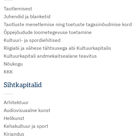
Taotlemisest
Juhendid ja blanketid
Taotluste menetlemise ning toetuste tagasinõudmise kord
Õppejõudude loometegevuse toetamine
Kultuuri- ja spordiehitised
Riigiabi ja vähese tähtsusega abi Kultuurkapitalis
Kultuurkapitali andmekaitsealane teavitus
Nõukogu
KKK
Sihtkapitalid
Arhitektuur
Audiovisuaalne kunst
Helikunst
Kehakultuur ja sport
Kirjandus