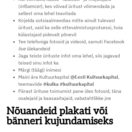
(
influencer
), kes võivad üritust võimendada ja
sellest oma lehel teavitada
Kirjelda sotsiaalmeedias mitte ainult tulevast
üritust, vaid ka selle ettevalmistusprotsessi, hoia
külastajaid pidevalt põnevil
Tee telefoniga fotosid ja videoid, samuti Facebook
live
ülekandeid
Jaga teiste ürituste infot oma lehel, siis jagavad
teised sinu infot ka
Märgi (täägi) inimesi
Maini ära Kultuurkapital
@Eesti Kultuurkapital
,
teemaviide
#kulka #kultuurkapital
Pärast ürituse toimumist pane üles fotosid, täna
osalejaid ja kaasaaitajaid, vabatahtlikke jne
Nõuandeid plakati või
bänneri kujundamiseks