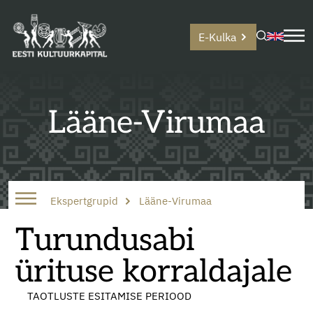
E-Kulka
Lääne-Virumaa
Ekspertgrupid
Lääne-Virumaa
Turundusabi
ürituse korraldajale
TAOTLUSTE ESITAMISE PERIOOD