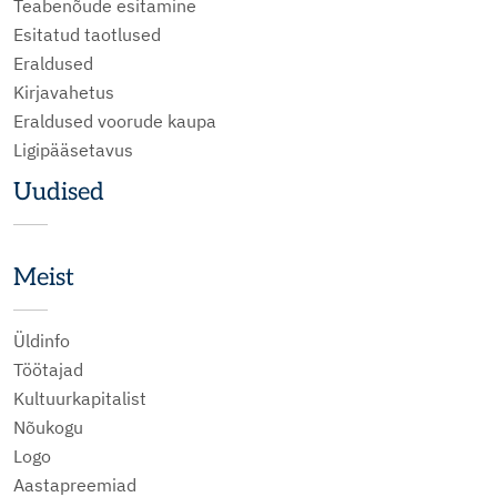
Teabenõude esitamine
Esitatud taotlused
Eraldused
Kirjavahetus
Eraldused voorude kaupa
Ligipääsetavus
Uudised
Meist
Üldinfo
Töötajad
Kultuurkapitalist
Nõukogu
Logo
Aastapreemiad