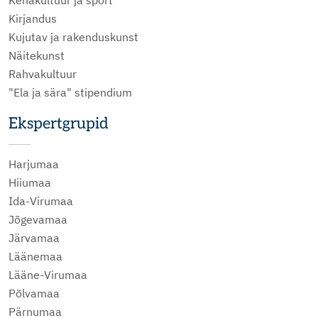
Kehakultuur ja sport
Kirjandus
Kujutav ja rakenduskunst
Näitekunst
Rahvakultuur
"Ela ja sära" stipendium
Ekspertgrupid
Harjumaa
Hiiumaa
Ida-Virumaa
Jõgevamaa
Järvamaa
Läänemaa
Lääne-Virumaa
Põlvamaa
Pärnumaa