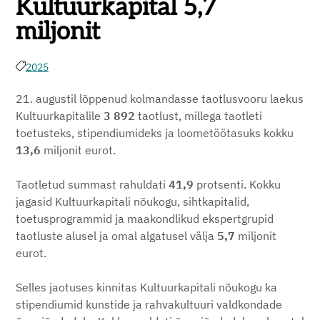
Kultuurkapital 5,7
miljonit
2025
21. augustil lõppenud kolmandasse taotlusvooru laekus
Kultuurkapitalile
3 892
taotlust, millega taotleti
toetusteks, stipendiumideks ja loometöötasuks kokku
13,6
miljonit eurot.
Taotletud summast rahuldati
41,9
protsenti. Kokku
jagasid Kultuurkapitali nõukogu, sihtkapitalid,
toetusprogrammid ja maakondlikud ekspertgrupid
taotluste alusel ja omal algatusel välja
5,7
miljonit
eurot.
Selles jaotuses kinnitas Kultuurkapitali nõukogu ka
stipendiumid kunstide ja rahvakultuuri valdkondade