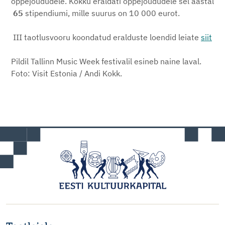
õppejõududele. Kokku eraldati õppejõududele sel aastal
65
stipendiumi, mille suurus on 10
000
eurot.
III taotlusvooru koondatud eralduste loendid leiate
siit
Pildil Tallinn Music Week festivalil esineb naine laval.
Foto: Visit Estonia / Andi Kokk.