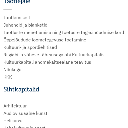
Taotlejale
Taotlemisest
Juhendid ja blanketid
Taotluste menetlemise ning toetuste tagasinõudmise kord
Õppejõudude loometegevuse toetamine
Kultuuri- ja spordiehitised
Riigiabi ja vähese tähtsusega abi Kultuurkapitalis
Kultuurkapitali andmekaitsealane teavitus
Nõukogu
KKK
Sihtkapitalid
Arhitektuur
Audiovisuaalne kunst
Helikunst