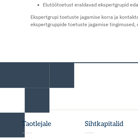
Elutöötoetust eraldavad ekspertgrupid edas
Ekspertgrupi toetuste jagamise korra ja kontak
ekspertgruppide toetuste jagamise tingimused, 
Taotlejale
Sihtkapitalid