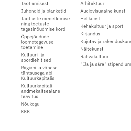
Taotlemisest
Arhitektuur
Juhendid ja blanketid
Audiovisuaalne kunst
Taotluste menetlemise
Helikunst
ning toetuste
Kehakultuur ja sport
tagasinõudmise kord
Kirjandus
Õppejõudude
Kujutav ja rakenduskun
loometegevuse
toetamine
Näitekunst
Kultuuri- ja
Rahvakultuur
spordiehitised
"Ela ja sära" stipendiu
Riigiabi ja vähese
tähtsusega abi
Kultuurkapitalis
Kultuurkapitali
andmekaitsealane
teavitus
Nõukogu
KKK