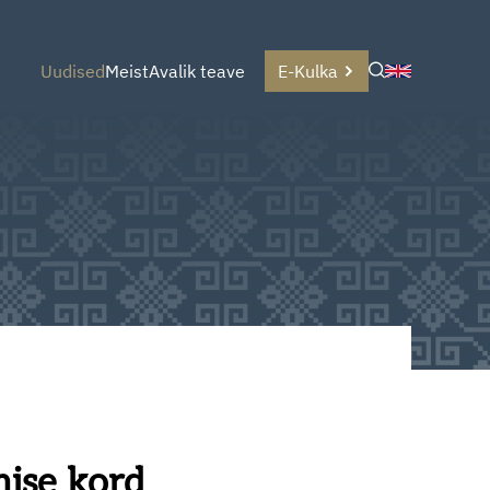
Uudised
Meist
Avalik teave
E-Kulka
mise kord