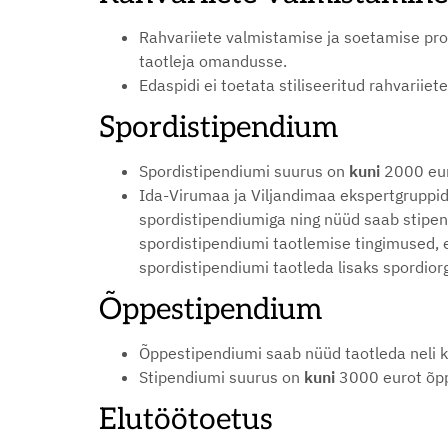
Rahvariiete valmistamise ja soetamise pro
taotleja omandusse.
Edaspidi ei toetata stiliseeritud rahvariiet
Spordistipendium
Spordistipendiumi suurus on
kuni
2000 eur
Ida-Virumaa ja Viljandimaa ekspertgruppid
spordistipendiumiga ning nüüd saab stipe
spordistipendiumi taotlemise tingimused, 
spordistipendiumi taotleda lisaks spordiorg
Õppestipendium
Õppestipendiumi saab nüüd taotleda neli k
Stipendiumi suurus on
kuni
3000 eurot õp
Elutöötoetus