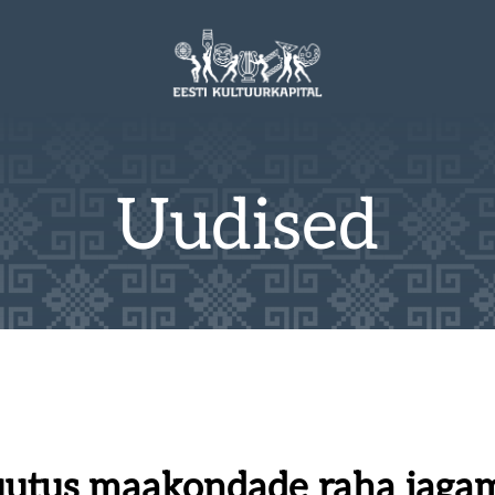
Uudised
muutus maakondade raha jaga