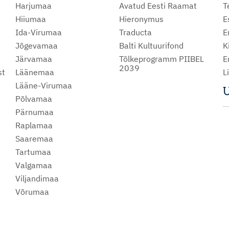
Harjumaa
Avatud Eesti Raamat
T
Hiiumaa
Hieronymus
E
Ida-Virumaa
Traducta
E
Jõgevamaa
Balti Kultuurifond
K
Järvamaa
Tõlkeprogramm PIIBEL
E
2039
st
Läänemaa
L
Lääne-Virumaa
U
Põlvamaa
m
Pärnumaa
Raplamaa
Saaremaa
Tartumaa
Valgamaa
Viljandimaa
Võrumaa