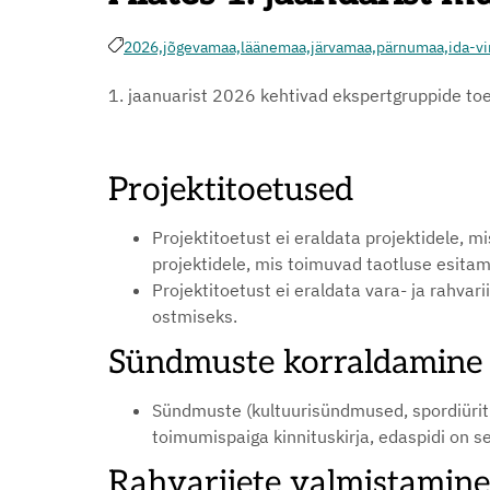
2026,
jõgevamaa,
läänemaa,
järvamaa,
pärnumaa,
ida-v
1. jaanuarist 2026 kehtivad ekspertgruppide to
Projektitoetused
Projektitoetust ei eraldata projektidele, m
projektidele, mis toimuvad taotluse esitam
Projektitoetust ei eraldata vara- ja rahv
ostmiseks.
Sündmuste korraldamine
Sündmuste (kultuurisündmused, spordiüritu
toimumispaiga kinnituskirja, edaspidi on se
Rahvariiete valmistamine