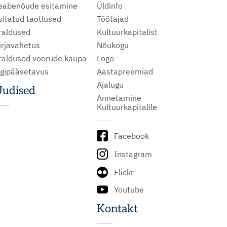
eabenõude esitamine
Üldinfo
sitatud taotlused
Töötajad
raldused
Kultuurkapitalist
irjavahetus
Nõukogu
raldused voorude kaupa
Logo
igipääsetavus
Aastapreemiad
Ajalugu
udised
Annetamine
Kultuurkapitalile
Facebook
Instagram
Flickr
Youtube
Kontakt