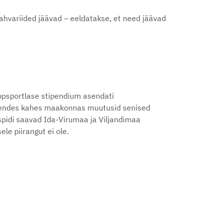
ahvariided jäävad – eeldatakse, et need jäävad
ppsportlase stipendium asendati
. Nendes kahes maakonnas muutusid senised
spidi saavad Ida-Virumaa ja Viljandimaa
le piirangut ei ole.