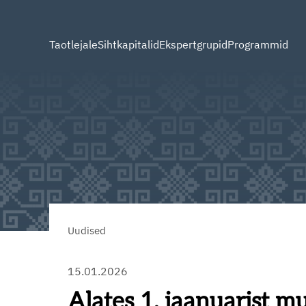
Taotlejale
Sihtkapitalid
Ekspertgrupid
Programmid
Uudised
15.01.2026
Alates 1. jaanuarist 