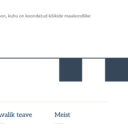
oon, kuhu on koondatud kõikide maakondlike
valik teave
Meist