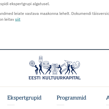
pidi ekspertgrupi algatusel.
tandmed leiate vastava maakonna lehelt. Dokumendi täisversi
on leitav
siit
Ekspertgrupid
Programmid
A