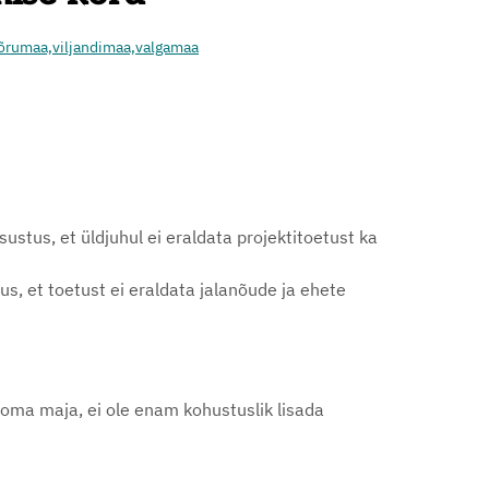
õrumaa,
viljandimaa,
valgamaa
ustus, et üldjuhul ei eraldata projektitoetust ka
us, et toetust ei eraldata jalanõude ja ehete
oma maja, ei ole enam kohustuslik lisada