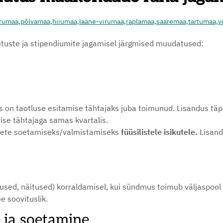
irumaa,
põlvamaa,
hiiumaa,
lääne-virumaa,
raplamaa,
saaremaa,
tartumaa,
v
etuste ja stipendiumite jagamisel järgmised muudatused:
is on taotluse esitamise tähtajaks juba toimunud. Lisandus täps
ise tähtajaga samas kvartalis.
ariiete soetamiseks/valmistamiseks
füüsilistele isikutele.
Lisand
sed, näitused) korraldamisel, kui sündmus toimub väljaspool 
e soovituslik.
 ja soetamine