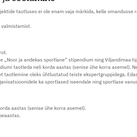
jektide taotluses ei ole enam vaja märkida, kelle omandusse r
e valmistamist.
ot.
e „Noor ja andekas sportlane“ stipendium ning Viljandimaa ti
ndiumi taotleda neli korda aastas (senise ühe korra asemel)
et taotlemine oleks ühtlustatud teiste ekspertgruppidega. Eda
anisatsioonidele ka sportlased iseendale ning sportlase vanuse
orda aastas (senise ühe korra asemel).
peaastas.