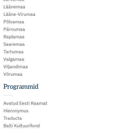
Läänemaa
Lääne-Virumaa
Põlvamaa
Pärnumaa
Raplamaa
Saaremaa
Tartumaa
Valgamaa
Viljandimaa
Võrumaa
Programmid
Avatud Eesti Raamat
Hieronymus
Traducta
Balti Kultuurifond