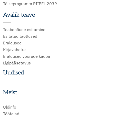
Tõlkeprogramm PIIBEL 2039
Avalik teave
Teabenõude esitamine
Esitatud taotlused
Eraldused
Kirjavahetus
Eraldused voorude kaupa
Ligipääsetavus
Uudised
Meist
Üldinfo
Töötajad