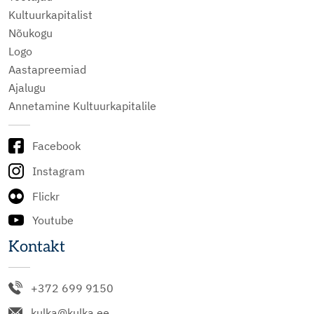
Kultuurkapitalist
Nõukogu
Logo
Aastapreemiad
Ajalugu
Annetamine Kultuurkapitalile
Facebook
Instagram
Flickr
Youtube
Kontakt
+372 699 9150
kulka@kulka.ee