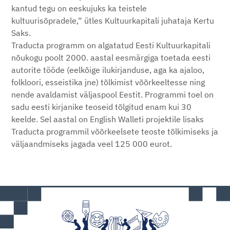
kantud tegu on eeskujuks ka teistele
kultuurisõpradele,“ ütles Kultuurkapitali juhataja Kertu
Saks.
Traducta programm on algatatud Eesti Kultuurkapitali
nõukogu poolt 2000. aastal eesmärgiga toetada eesti
autorite tööde (eelkõige ilukirjanduse, aga ka ajaloo,
folkloori, esseistika jne) tõlkimist võõrkeeltesse ning
nende avaldamist väljaspool Eestit. Programmi toel on
sadu eesti kirjanike teoseid tõlgitud enam kui 30
keelde. Sel aastal on English Walleti projektile lisaks
Traducta programmil võõrkeelsete teoste tõlkimiseks ja
väljaandmiseks jagada veel 125 000 eurot.