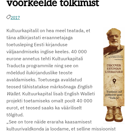
võõrkeelde tõlkimist
2017
Kultuurkapitalil on hea meel teatada, et
täna allkirjastati eraannetajaga
toetusleping Eesti kirjanduse
väljaandmiseks inglise keeles. 40 000
eurone annetus tehti Kultuurkapitali
Traducta programmile ning see on
mõeldud ilukirjanduslike teoste
avaldamiseks. Toetusega avaldatud
teosed tähistatakse märksõnaga
English
Wallet
. Kultuurkapital lisab English Walleti
projekti toetamiseks omalt poolt 40 000
eurot, et teosed saaks ka vääriliselt
tõlgitud.
„See on tore näide eraraha kaasamisest
kultuurivaldkonda ja loodame, et selline missioonist