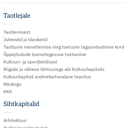
Taotlejale
Taotlemisest
Juhendid ja blanketid
Taotluste menetlemise ning toetuste tagasinõudmise kord
Õppejõudude loometegevuse toetamine
Kultuuri- ja spordiehitised
Riigiabi ja vähese tähtsusega abi Kultuurkapitalis
Kultuurkapitali andmekaitsealane teavitus
Nõukogu
KKK
Sihtkapitalid
Arhitektuur
Audiovisuaalne kunst