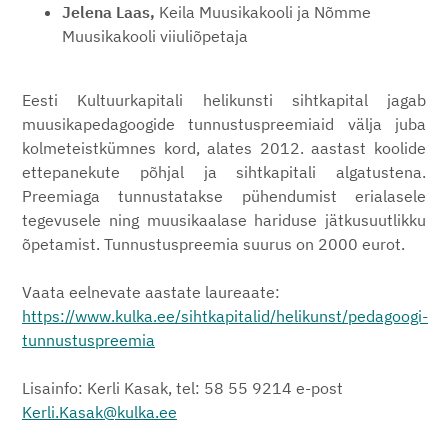
Jelena Laas,
Keila Muusikakooli ja Nõmme
Muusikakooli viiuliõpetaja
Eesti Kultuurkapitali helikunsti sihtkapital jagab
muusikapedagoogide tunnustuspreemiaid välja juba
kolmeteistkümnes kord, alates 2012. aastast koolide
ettepanekute põhjal ja sihtkapitali algatustena.
Preemiaga tunnustatakse pühendumist erialasele
tegevusele ning muusikaalase hariduse jätkusuutlikku
õpetamist. Tunnustuspreemia suurus on 2000 eurot.
Vaata eelnevate aastate laureaate:
https://www.kulka.ee/sihtkapitalid/helikunst/pedagoogi-
tunnustuspreemia
Lisainfo: Kerli Kasak, tel: 58 55 9214 e-post
Kerli.Kasak@kulka.ee