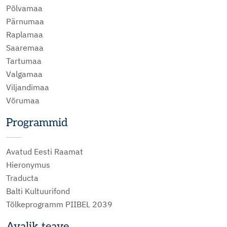
Põlvamaa
Pärnumaa
Raplamaa
Saaremaa
Tartumaa
Valgamaa
Viljandimaa
Võrumaa
Programmid
Avatud Eesti Raamat
Hieronymus
Traducta
Balti Kultuurifond
Tõlkeprogramm PIIBEL 2039
Avalik teave