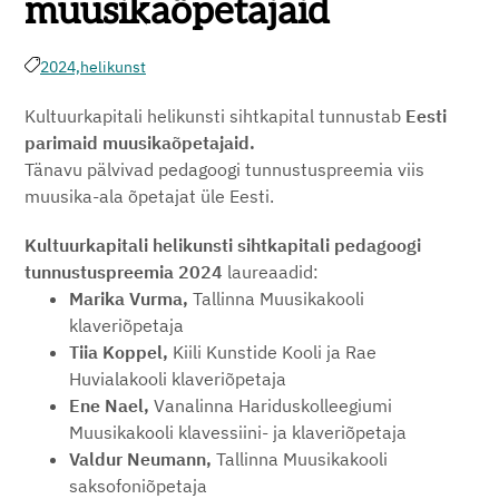
muusikaõpetajaid
2024,
helikunst
Kultuurkapitali helikunsti sihtkapital tunnustab
Eesti
parimaid muusikaõpetajaid.
Tänavu pälvivad pedagoogi tunnustuspreemia viis
muusika-ala õpetajat üle Eesti.
Kultuurkapitali helikunsti sihtkapitali pedagoogi
tunnustuspreemia 2024
laureaadid:
Marika Vurma,
Tallinna Muusikakooli
klaveriõpetaja
Tiia Koppel,
Kiili Kunstide Kooli ja Rae
Huvialakooli klaveriõpetaja
Ene Nael,
Vanalinna Hariduskolleegiumi
Muusikakooli klavessiini- ja klaveriõpetaja
Valdur Neumann,
Tallinna Muusikakooli
saksofoniõpetaja