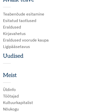
Teabenõude esitamine
Esitatud taotlused
Eraldused
Kirjavahetus
Eraldused voorude kaupa
Ligipääsetavus
Uudised
Meist
Üldinfo
Töötajad
Kultuurkapitalist
Nõukogu