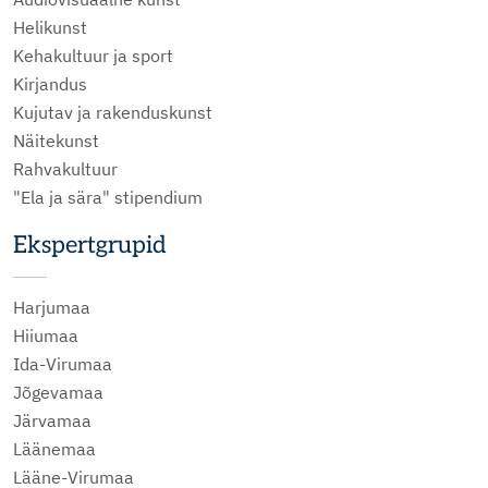
Helikunst
Kehakultuur ja sport
Kirjandus
Kujutav ja rakenduskunst
Näitekunst
Rahvakultuur
"Ela ja sära" stipendium
Ekspertgrupid
Harjumaa
Hiiumaa
Ida-Virumaa
Jõgevamaa
Järvamaa
Läänemaa
Lääne-Virumaa