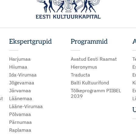
Ekspertgrupid
Programmid
A
Harjumaa
Avatud Eesti Raamat
T
Hiiumaa
Hieronymus
E
Ida-Virumaa
Traducta
E
Jõgevamaa
Balti Kultuurifond
K
Järvamaa
Tõlkeprogramm PIIBEL
E
2039
st
Läänemaa
L
Lääne-Virumaa
U
Põlvamaa
m
Pärnumaa
Raplamaa