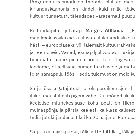
Programmi eesmärk on toetada oluliste maailm
kirjanduskaanonis on kindel, kuid mille tõ
kultuuritunnetust, täiendades varasemalt puudu
Kultuurkapitali juhataja
Margus Allikmaa
: „
E
maailmaklassikasse kuuluvate ilukirjanduslike tü
hästi – eurooplaseks või laiemalt kultuurrahvak
ja teemoneid. Vanad, esmapilgul võõrad, ilukirj
tundmata jääme pidama poolel teel. Tugeva a
loodame, et selliseid humanitaarhuvidega mets
teist samapalju töös – seda tulemust on meie k
Sarja üks algatajatest ja eksperdikomisjoni l
ilukirjandust ilmub pigem vähe. Kui mõned üksik
keelelise mitmekesisuse koha pealt on Hiero
muinaspõhja ja pärsia keelest, ka klassikalisest 
India jutukirjandusest kui ka 20. sajandi Euroopa
Sarja üks algatajatest, tõlkija
Heli Allik
: „Tõlki