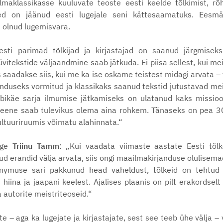
aklassikasse kuuluvate teoste eesti keelde tõlkimist, rõh
lked on jäänud eesti lugejale seni kättesaamatuks. Eesmä
 olnud lugemisvara.
esti parimad tõlkijad ja kirjastajad on saanud järgmisek
vitekstide väljaandmine saab jätkuda. Ei piisa sellest, kui m
s saadakse siis, kui me ka ise oskame teistest midagi arvata 
anduseks vormitud ja klassikaks saanud tekstid jutustavad me
bikäe sarja ilmumise jätkamiseks on ulatanud kaks missioo
eene saab tulevikus olema aina rohkem. Tänaseks on pea 30 
ultuuriruumis võimatu alahinnata.“
iige
Triinu Tamm
: „Kui vaadata viimaste aastate Eesti tõlkei
ud erandid välja arvata, siis ongi maailmakirjanduse olulise
nymuse sari pakkunud head vaheldust, tõlkeid on tehtud 1
hiina ja jaapani keelest. Ajalises plaanis on pilt erakordselt a
 autorite meistriteoseid.“
jate – aga ka lugejate ja kirjastajate, sest see teeb ühe välja