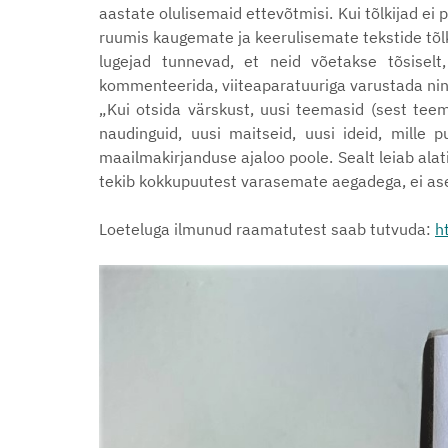
aastate olulisemaid ettevõtmisi. Kui tõlkijad e
ruumis kaugemate ja keerulisemate tekstide tõlk
lugejad tunnevad, et neid võetakse tõsiselt
kommenteerida, viiteaparatuuriga varustada ning 
„Kui otsida värskust, uusi teemasid (sest teema
naudinguid, uusi maitseid, uusi ideid, mille 
maailmakirjanduse ajaloo poole. Sealt leiab ala
tekib kokkupuutest varasemate aegadega, ei ase
Loeteluga ilmunud raamatutest saab tutvuda:
h