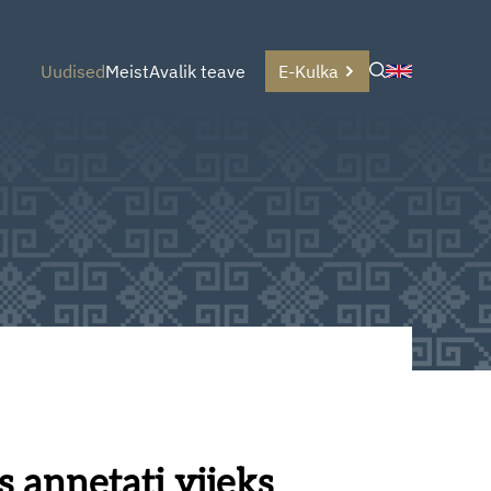
Uudised
Meist
Avalik teave
E-Kulka
 annetati viieks