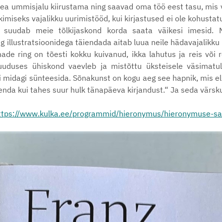
i pea ummisjalu kiirustama ning saavad oma töö eest tasu, mis 
imiseks vajalikku uurimistööd, kui kirjastused ei ole kohustat
, suudab meie tõlkijaskond korda saata väikesi imesid. N
illustratsioonidega täiendada aitab luua neile hädavajalikku 
de ring on tõesti kokku kuivanud, ikka lahutus ja reis või re
puuduses ühiskond vaevleb ja mistõttu üksteisele väsimatult
ti midagi sünteesida. Sõnakunst on kogu aeg see hapnik, mis el
nda kui tahes suur hulk tänapäeva kirjandust.“ Ja seda värsku
ttps://www.kulka.ee/programmid/hieronymus/hieronymuse-sa