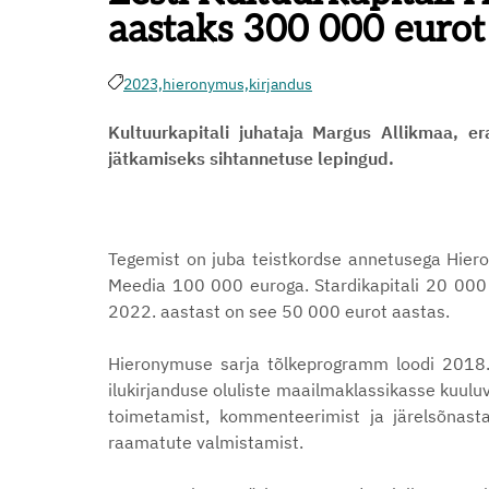
aastaks 300 000 eurot
2023,
hieronymus,
kirjandus
Kultuurkapitali juhataja Margus Allikmaa, e
jätkamiseks sihtannetuse lepingud.
Tegemist on juba teistkordse annetusega Hiero
Meedia 100 000 euroga. Stardikapitali 20 000 e
2022. aastast on see 50 000 eurot aastas.
Hieronymuse sarja tõlkeprogramm loodi 2018. aas
ilukirjanduse oluliste maailmaklassikasse kuul
toimetamist, kommenteerimist ja järelsõnasta
raamatute valmistamist.