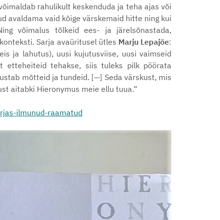
võimaldab rahulikult keskenduda ja teha ajas või
ud avaldama vaid kõige värskemaid hitte ning kui
ing võimalus tõlkeid ees- ja järelsõnastada,
konteksti. Sarja avaüritusel ütles
Marju Lepajõe
:
is ja lahutus), uusi kujutusviise, uusi vaimseid
 etteheiteid tehakse, siis tuleks pilk pöörata
ustab mõtteid ja tundeid. [—] Seda värskust, mis
st aitabki Hieronymus meie ellu tuua.“
rjas-ilmunud-raamatud