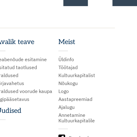
valik teave
Meist
eabenõude esitamine
Üldinfo
sitatud taotlused
Töötajad
raldused
Kultuurkapitalist
irjavahetus
Nõukogu
raldused voorude kaupa
Logo
igipääsetavus
Aastapreemiad
Ajalugu
udised
Annetamine
Kultuurkapitalile