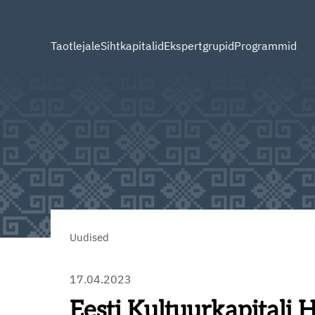
Taotlejale
Sihtkapitalid
Ekspertgrupid
Programmid
Uudised
17.04.2023
Eesti Kultuurkapitali 