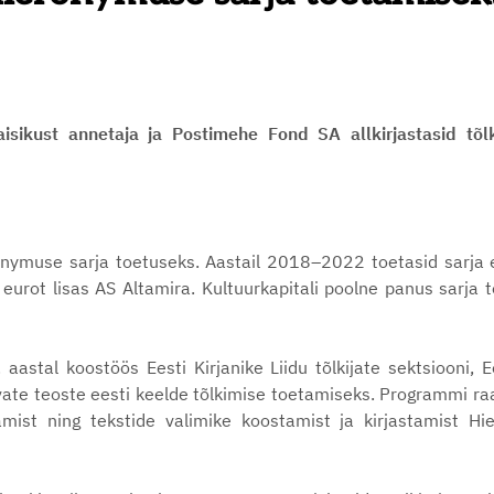
raisikust annetaja ja Postimehe Fond SA allkirjastasid 
nymuse sarja toetuseks. Aastail 2018–2022 toetasid sarja 
urot lisas AS Altamira. Kultuurkapitali poolne panus sarja 
tal koostöös Eesti Kirjanike Liidu tõlkijate sektsiooni, Ees
uvate teoste eesti keelde tõlkimise toetamiseks. Programmi ra
mist ning tekstide valimike koostamist ja kirjastamist H