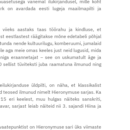
uasetusega vanemal ilukirjandusel, mille koht
rk on avardada eesti lugeja maailmapilti ja
s viieks aastaks taas töörahu ja kindluse, et
eist eestlastest räägitakse mõne edetabeli põhjal
– tunda nende kultuurilugu, komberuumi, jumalaid
ile aga meie omas keeles just neid lugusid, mida
niga eraannetajat – see on uskumatult äge ja
sellist tüviteksti juba raamatuna ilmunud ning
lukirjanduse üldpilti, on näha, et klassikalist
mad teosed ilmunud nimelt Hieronymuse sarjas. Ka
5 eri keelest, muu hulgas näiteks sanskriti,
var, sarjast leiab näiteid nii 3. sajandi Hiina ja
 – vaatepunktist on Hieronymuse sari üks viimaste