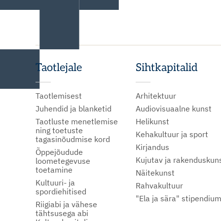
Taotlejale
Sihtkapitalid
Taotlemisest
Arhitektuur
Juhendid ja blanketid
Audiovisuaalne kunst
Taotluste menetlemise
Helikunst
ning toetuste
Kehakultuur ja sport
tagasinõudmise kord
Kirjandus
Õppejõudude
Kujutav ja rakenduskun
loometegevuse
toetamine
Näitekunst
Kultuuri- ja
Rahvakultuur
spordiehitised
"Ela ja sära" stipendiu
Riigiabi ja vähese
tähtsusega abi