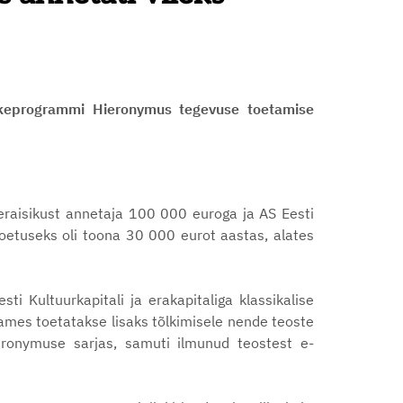
tõlkeprogrammi Hieronymus tegevuse toetamise
eraisikust annetaja 100 000 euroga ja AS Eesti
toetuseks oli toona 30 000 eurot aastas, alates
ti Kultuurkapitali ja erakapitaliga klassikalise
ames toetatakse lisaks tõlkimisele nende teoste
ieronymuse sarjas, samuti ilmunud teostest e-