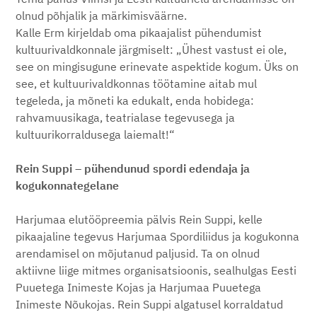
olnud põhjalik ja märkimisväärne.
Kalle Erm kirjeldab oma pikaajalist pühendumist
kultuurivaldkonnale järgmiselt: „Ühest vastust ei ole,
see on mingisugune erinevate aspektide kogum. Üks on
see, et kultuurivaldkonnas töötamine aitab mul
tegeleda, ja mõneti ka edukalt, enda hobidega:
rahvamuusikaga, teatrialase tegevusega ja
kultuurikorraldusega laiemalt!“
Rein Suppi – pühendunud spordi edendaja ja
kogukonnategelane
Harjumaa elutööpreemia pälvis Rein Suppi, kelle
pikaajaline tegevus Harjumaa Spordiliidus ja kogukonna
arendamisel on mõjutanud paljusid. Ta on olnud
aktiivne liige mitmes organisatsioonis, sealhulgas Eesti
Puuetega Inimeste Kojas ja Harjumaa Puuetega
Inimeste Nõukojas. Rein Suppi algatusel korraldatud