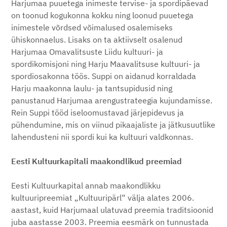
Harjumaa puuetega inimeste tervise- ja spordipäevad
on toonud kogukonna kokku ning loonud puuetega
inimestele võrdsed võimalused osalemiseks
ühiskonnaelus. Lisaks on ta aktiivselt osalenud
Harjumaa Omavalitsuste Liidu kultuuri- ja
spordikomisjoni ning Harju Maavalitsuse kultuuri- ja
spordiosakonna töös. Suppi on aidanud korraldada
Harju maakonna laulu- ja tantsupidusid ning
panustanud Harjumaa arengustrateegia kujundamisse.
Rein Suppi tööd iseloomustavad järjepidevus ja
pühendumine, mis on viinud pikaajaliste ja jätkusuutlike
lahendusteni nii spordi kui ka kultuuri valdkonnas.
Eesti Kultuurkapitali maakondlikud preemiad
Eesti Kultuurkapital annab maakondlikku
kultuuripreemiat „Kultuuripärl“ välja alates 2006.
aastast, kuid Harjumaal ulatuvad preemia traditsioonid
juba aastasse 2003. Preemia eesmärk on tunnustada