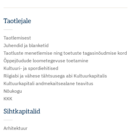
Taotlejale
Taotlemisest
Juhendid ja blanketid
Taotluste menetlemise ning toetuste tagasinõudmise kord
Õppejõudude loometegevuse toetamine
Kultuuri- ja spordiehitised
Riigiabi ja vähese tähtsusega abi Kultuurkapitalis
Kultuurkapitali andmekaitsealane teavitus
Nõukogu
KKK
Sihtkapitalid
Arhitektuur