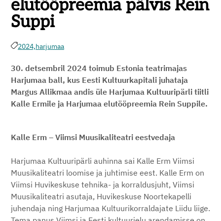
elutööpreemia pälvis Rein
Suppi
2024,
harjumaa
30. detsembril 2024 toimub Estonia teatrimajas
Harjumaa ball, kus Eesti Kultuurkapitali juhataja
Margus Allikmaa andis üle Harjumaa Kultuuripärli tiitli
Kalle Ermile ja Harjumaa elutööpreemia Rein Suppile.
Kalle Erm – Viimsi Muusikaliteatri eestvedaja
Harjumaa Kultuuripärli auhinna sai Kalle Erm Viimsi
Muusikaliteatri loomise ja juhtimise eest. Kalle Erm on
Viimsi Huvikeskuse tehnika- ja korraldusjuht, Viimsi
Muusikaliteatri asutaja, Huvikeskuse Noortekapelli
juhendaja ning Harjumaa Kultuurikorraldajate Liidu liige.
Tema panus Viimsi ja Eesti kultuurielu arendamisse on