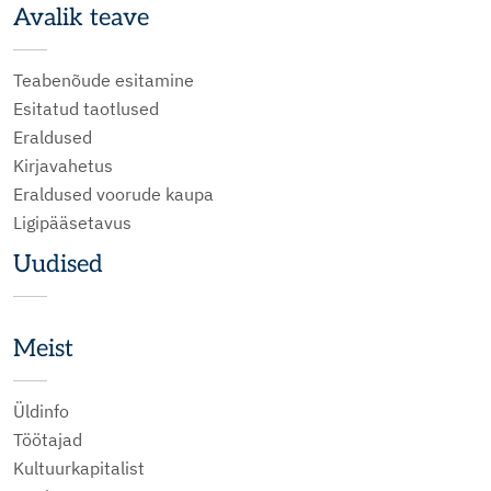
Avalik teave
Teabenõude esitamine
Esitatud taotlused
Eraldused
Kirjavahetus
Eraldused voorude kaupa
Ligipääsetavus
Uudised
Meist
Üldinfo
Töötajad
Kultuurkapitalist