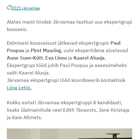
2021,
järvamaa
Alates maist hindab Järvamaa taotlusi uus ekspertgrupi
koosseis.
Eelmisest koosseisust jätkavad ekspertgrupis
Paul
Poopuu
ja
Piret Maaring
, uute ekspertidena alustavad
Aune Suve-Kütt
,
Eva Linno
ja
Kaarel Aluoja
.
Ekspertgrupi tööd juhib Paul Poopuu ja aseesimeheks
valiti Kaarel Aluoja.
Järvamaa ekspertgrupi tööd koordineerib kontaktisik
Liina Lehis.
Kokku esitati Järvamaa ekspertgruppi 8 kandidaati,
lisaks ülalmainituile veel Edith Tänavots, Jane Kiristaja
ja Kaie Altmets.