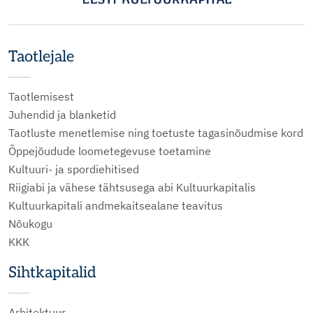
Taotlejale
Taotlemisest
Juhendid ja blanketid
Taotluste menetlemise ning toetuste tagasinõudmise kord
Õppejõudude loometegevuse toetamine
Kultuuri- ja spordiehitised
Riigiabi ja vähese tähtsusega abi Kultuurkapitalis
Kultuurkapitali andmekaitsealane teavitus
Nõukogu
KKK
Sihtkapitalid
Arhitektuur