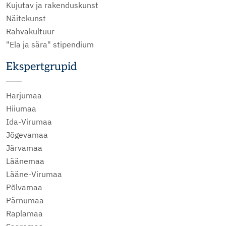
Kujutav ja rakenduskunst
Näitekunst
Rahvakultuur
"Ela ja sära" stipendium
Ekspertgrupid
Harjumaa
Hiiumaa
Ida-Virumaa
Jõgevamaa
Järvamaa
Läänemaa
Lääne-Virumaa
Põlvamaa
Pärnumaa
Raplamaa