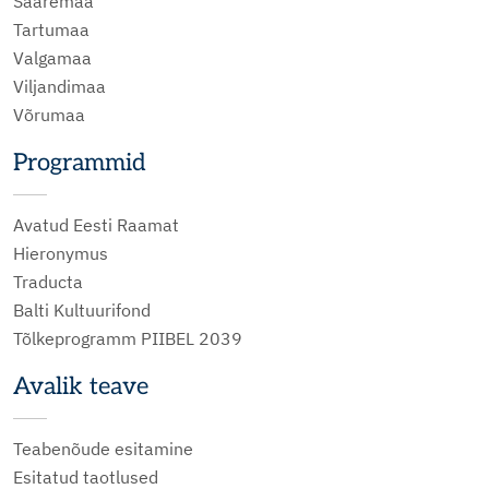
Saaremaa
Tartumaa
Valgamaa
Viljandimaa
Võrumaa
Programmid
Avatud Eesti Raamat
Hieronymus
Traducta
Balti Kultuurifond
Tõlkeprogramm PIIBEL 2039
Avalik teave
Teabenõude esitamine
Esitatud taotlused