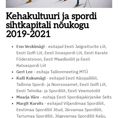
Kehakultuuri ja spordi
sihtkapitali nõukogu
2019-2021
Enn Veskimägi
- esitajad Eesti Jalgratturite Liit,
Eesti Golfi Liit, Eesti Invaspordi Liit, Eesti Karate
Föderatsioon, Eesti Maadlusliit ja Eesti
Ratsaspordi Liit
Gert Lee
- esitaja
Tallinnmeeting MTÜ
Kaili Kukumägi
-
esitajad
Eesti Käsipalliliit,
Tallinna Spordi- ja Noorsooamet, Eesti Golfi Liit,
Eesti Tehnika- ja Spordiliit, Eesti Veemotoliit
Maarja Värv
- esitaja Eesti Spordiajakirjanike Selts
Margit Kurvits
- esitajad Viljandimaa Spordiliit,
Eestimaa Spordiliit Jõud, Järvamaa Spordiliit,
Tartumaa Spordiliit, Jõgevamaa Spordiliit Kalju,