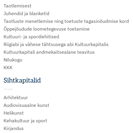
Taotlemisest
Juhendid ja blanketid
Taotluste menetlemise ning toetuste tagasinõudmise kord
Õppejõudude loometegevuse toetamine
Kultuuri- ja spordiehitised
Riigiabi ja vähese tähtsusega abi Kultuurkapitalis
Kultuurkapitali andmekaitsealane teavitus
Nõukogu
KKK
Sihtkapitalid
Arhitektuur
Audiovisuaalne kunst
Helikunst
Kehakultuur ja sport
Kirjandus