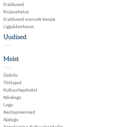
Eraldused
Kirjavahetus
Eraldused voorude kaupa
Ligipääsetavus
Uudised
Meist
Üldinfo
Töötajad
Kultuurkapitalist
Nõukogu
Logo
Aastapreemiad
Ajalugu
Annetamine Kultuurkapitalile