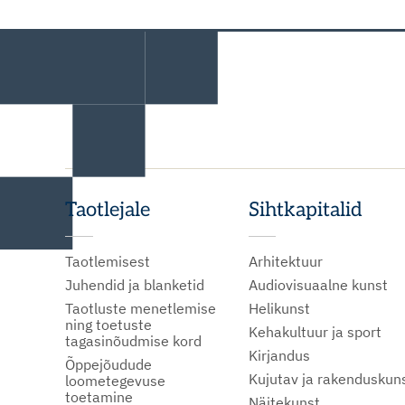
Taotlejale
Sihtkapitalid
Taotlemisest
Arhitektuur
Juhendid ja blanketid
Audiovisuaalne kunst
Taotluste menetlemise
Helikunst
ning toetuste
Kehakultuur ja sport
tagasinõudmise kord
Kirjandus
Õppejõudude
Kujutav ja rakenduskun
loometegevuse
toetamine
Näitekunst