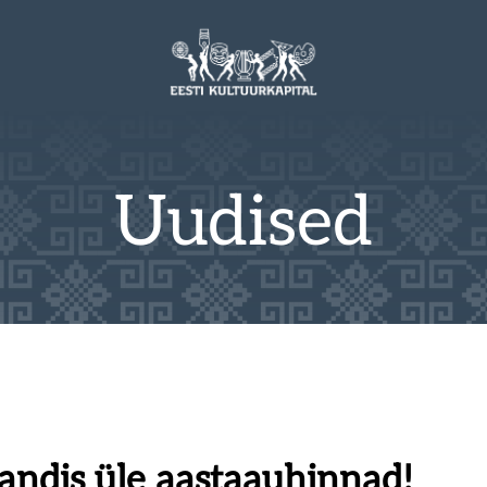
Uudised
 andis üle aastaauhinnad!