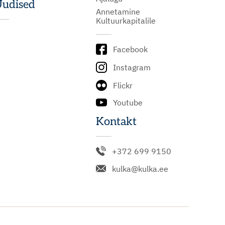
udised
Annetamine
Kultuurkapitalile
Facebook
Instagram
Flickr
Youtube
Kontakt
+372 699 9150
kulka@kulka.ee