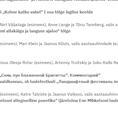
 „Kolme katku vahel“ I osa tõlge inglise keelde
Märt Väljataga (esimees), Anne Lange ja Tõnu Tannberg, valis 
i allakäigu ja languse ajaloo“ tõlge
(esimees), Mari Klein ja Jaanus Kõuts, valis aastaauhindade la
isus Olesja Rotar (esimees), Artemiy Troitskiy ja Juku-Kalle R
н „Семь лун блаженной Бригитты“. Комментарий“
se valdkonnas, sh luulefestivali „Ландшафтный фестиваль п
 (esimees), Katre Talviste ja Jaanus Vaiksoo, valis aastaauhin
lsoni allegooriline poeetika“ (järelsõna Ene Mihkelsoni luul