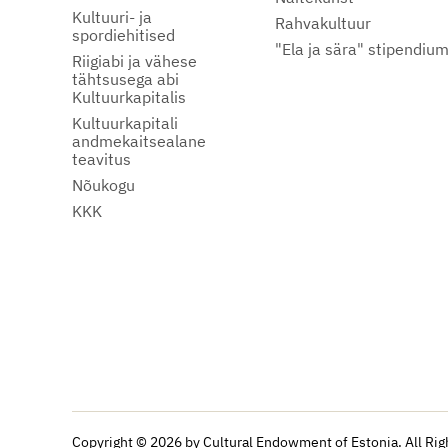
Kultuuri- ja
Rahvakultuur
spordiehitised
"Ela ja sära" stipendiu
Riigiabi ja vähese
tähtsusega abi
Kultuurkapitalis
Kultuurkapitali
andmekaitsealane
teavitus
Nõukogu
KKK
Copyright © 2026 by Cultural Endowment of Estonia. All Rig