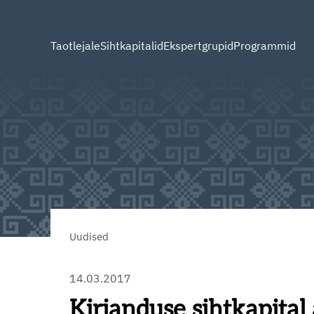
Taotlejale
Sihtkapitalid
Ekspertgrupid
Programmid
Uudised
14.03.2017
Kirjanduse sihtkapital