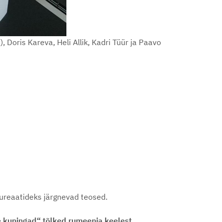
 Doris Kareva, Heli Allik, Kadri Tüür ja Paavo
aureaatideks järgnevad teosed.
e kuningad“ tõlked rumeenia keelest