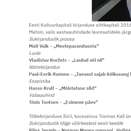
Eesti Kultuurkapitali kirjanduse sihtkapitali 201
Matsin, valis aastaauhindade laureaatideks jär
Ilukirjanduslik proosa
Mait Vaik – „Meeleparanduseta“
Luule
Vladislav Koržets – „Laulud või nii“
Näitekirjandus
Paul-Eerik Rummo – „Taevast sajab kõikseaeg 
Esseistika
Hasso Krull – „Mõistatuse sild“
Vabaauhind
Tõnis Tootsen – „Esimene päev“
Tõlkekirjanduse žürii, koosseisus Toomas Kall (
Ilukirjanduslik tõlge võõrkeelest eesti keelde
Riina Jesmin – Norman Manea romaani „Huligaan