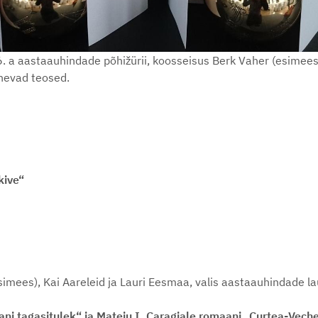
6. a aastaauhindade põhižürii, koosseisus Berk Vaher (esimees),
gnevad teosed.
kive“
esimees), Kai Aareleid ja Lauri Eesmaa, valis aastaauhindade l
i tagasitulek“ ja Mateiu I. Caragiale romaani „Curtea-Vech