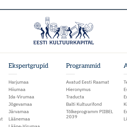
Ekspertgrupid
Programmid
A
Harjumaa
Avatud Eesti Raamat
T
Hiiumaa
Hieronymus
E
Ida-Virumaa
Traducta
E
Jõgevamaa
Balti Kultuurifond
K
Järvamaa
Tõlkeprogramm PIIBEL
E
2039
st
Läänemaa
L
Lääne-Virumaa