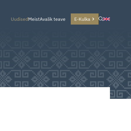
Uudised
Meist
Avalik teave
E-Kulka