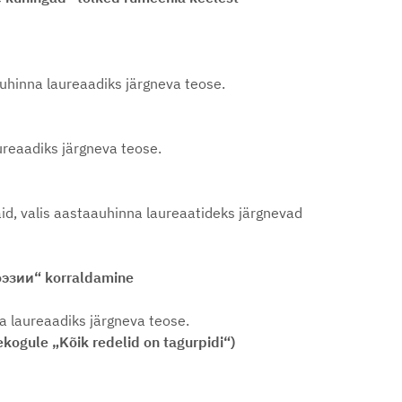
auhinna laureaadiks järgneva teose.
ureaadiks järgneva teose.
aid, valis aastaauhinna laureaatideks järgnevad
оэзии“ korraldamine
na laureaadiks järgneva teose.
ekogule „Kõik redelid on tagurpidi“)