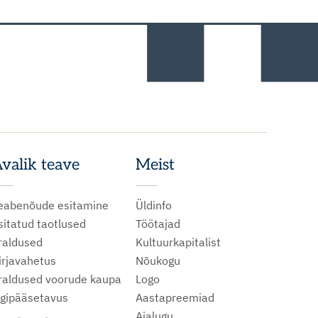
valik teave
Meist
eabenõude esitamine
Üldinfo
sitatud taotlused
Töötajad
raldused
Kultuurkapitalist
irjavahetus
Nõukogu
raldused voorude kaupa
Logo
igipääsetavus
Aastapreemiad
Ajalugu