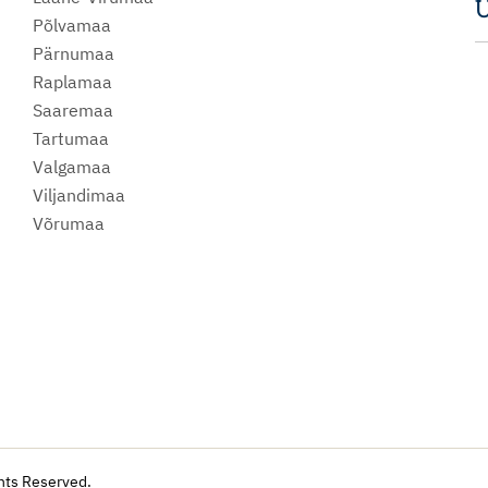
U
Põlvamaa
m
Pärnumaa
Raplamaa
Saaremaa
Tartumaa
Valgamaa
Viljandimaa
Võrumaa
hts Reserved.