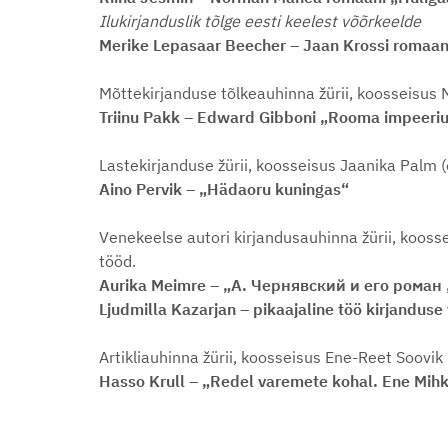
Ilukirjanduslik tõlge eesti keelest võõrkeelde
Merike Lepasaar Beecher – Jaan Krossi romaani
Mõttekirjanduse tõlkeauhinna žürii, koosseisus 
Triinu Pakk – Edward Gibboni „Rooma impeerium
Lastekirjanduse žürii, koosseisus Jaanika Palm 
Aino Pervik
–
„Hädaoru kuningas“
Venekeelse autori kirjandusauhinna žürii, koosse
tööd.
Aurika Meimre
–
„А. Чернявский и его рома
Ljudmilla Kazarjan
–
pikaajaline töö kirjandu
Artikliauhinna žürii, koosseisus Ene-Reet Soovik
Hasso Krull – „Redel varemete kohal. Ene Mihke