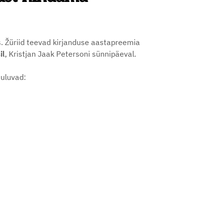
. Žüriid teevad kirjanduse aastapreemia
il
, Kristjan Jaak Petersoni sünnipäeval.
kuuluvad: