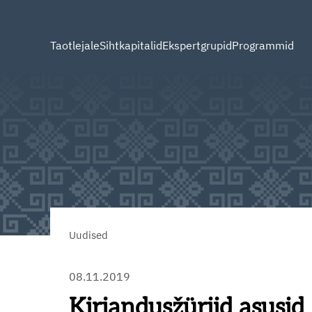
Taotlejale
Sihtkapitalid
Ekspertgrupid
Programmid
Uudised
08.11.2019
Kirjandusžüriid asusid