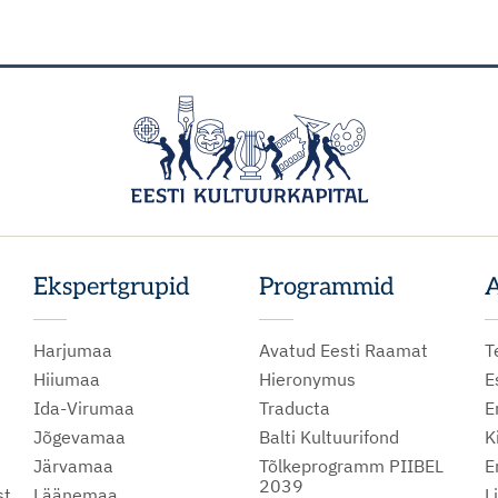
Ekspertgrupid
Programmid
A
Harjumaa
Avatud Eesti Raamat
T
Hiiumaa
Hieronymus
E
Ida-Virumaa
Traducta
E
Jõgevamaa
Balti Kultuurifond
K
Järvamaa
Tõlkeprogramm PIIBEL
E
2039
st
Läänemaa
L