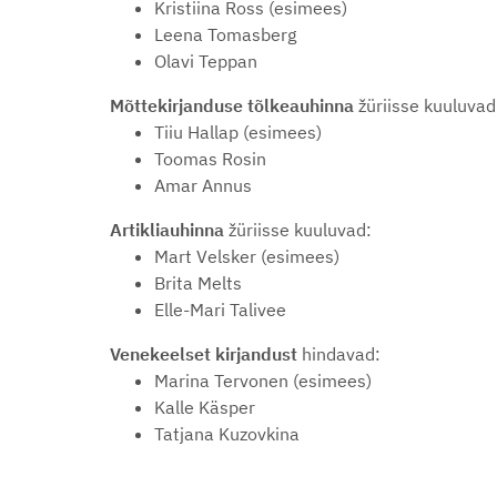
Kristiina Ross (esimees)
Leena Tomasberg
Olavi Teppan
Mõttekirjanduse tõlkeauhinna
žüriisse kuuluvad
Tiiu Hallap (esimees)
Toomas Rosin
Amar Annus
Artikliauhinna
žüriisse kuuluvad:
Mart Velsker (esimees)
Brita Melts
Elle-Mari Talivee
Venekeelset kirjandust
hindavad:
Marina Tervonen (esimees)
Kalle Käsper
Tatjana Kuzovkina