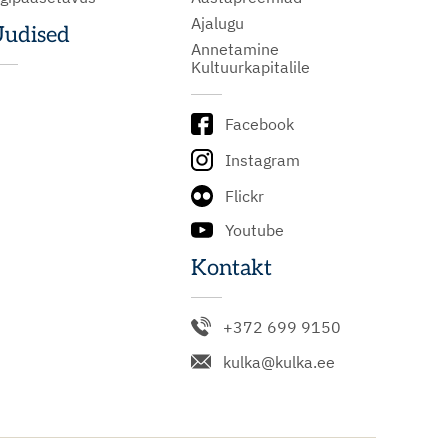
Ajalugu
udised
Annetamine
Kultuurkapitalile
Facebook
Instagram
Flickr
Youtube
Kontakt
+372 699 9150
kulka@kulka.ee