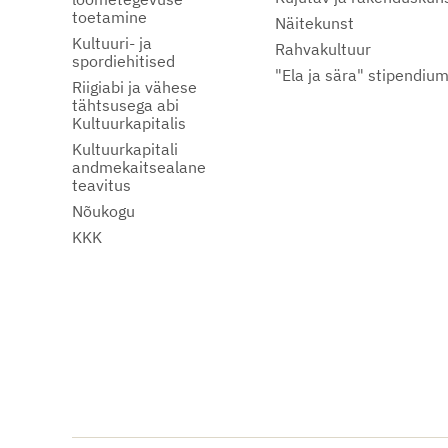
toetamine
Näitekunst
Kultuuri- ja
Rahvakultuur
spordiehitised
"Ela ja sära" stipendiu
Riigiabi ja vähese
tähtsusega abi
Kultuurkapitalis
Kultuurkapitali
andmekaitsealane
teavitus
Nõukogu
KKK