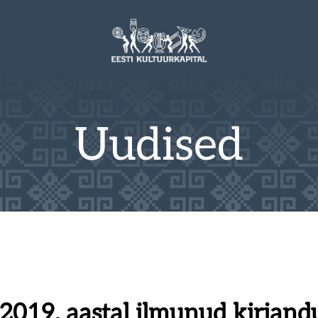
Uudised
 2019. aastal ilmunud kirjan