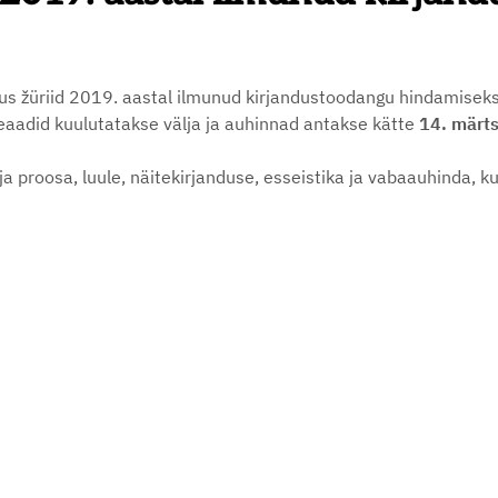
uus žüriid 2019. aastal ilmunud kirjandustoodangu hindamiseks
eaadid kuulutatakse välja ja auhinnad antakse kätte
14. märts
ja proosa, luule, näitekirjanduse, esseistika ja vabaauhinda, 