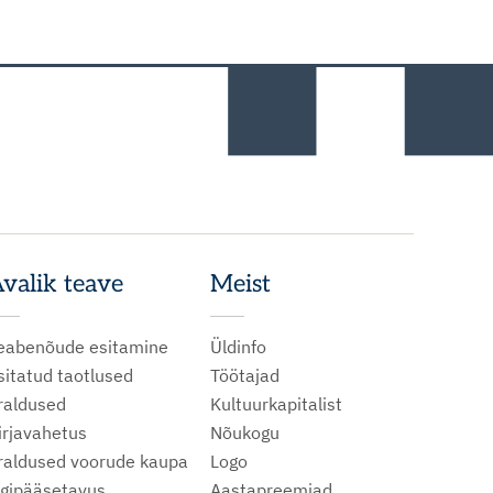
valik teave
Meist
eabenõude esitamine
Üldinfo
sitatud taotlused
Töötajad
raldused
Kultuurkapitalist
irjavahetus
Nõukogu
raldused voorude kaupa
Logo
igipääsetavus
Aastapreemiad