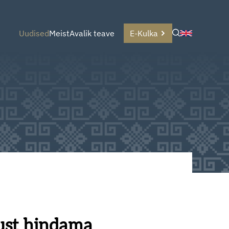
Uudised
Meist
Avalik teave
E-Kulka
dust hindama