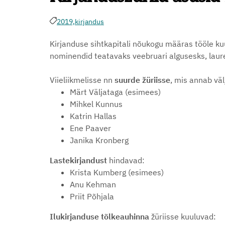
2019,
kirjandus
Kirjanduse sihtkapitali nõukogu määras tööle k
nominendid teatavaks veebruari algusesks, laur
Viieliikmelisse nn
suurde žüriisse
, mis annab väl
Märt Väljataga (esimees)
Mihkel Kunnus
Katrin Hallas
Ene Paaver
Janika Kronberg
Lastekirjandust
hindavad:
Krista Kumberg (esimees)
Anu Kehman
Priit Põhjala
Ilukirjanduse tõlkeauhinna
žüriisse kuuluvad: