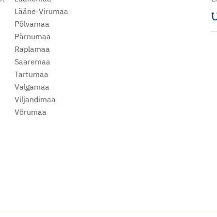
Lääne-Virumaa
U
Põlvamaa
m
Pärnumaa
Raplamaa
Saaremaa
Tartumaa
Valgamaa
Viljandimaa
Võrumaa