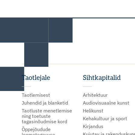
Taotlejale
Sihtkapitalid
Taotlemisest
Arhitektuur
Juhendid ja blanketid
Audiovisuaalne kunst
Taotluste menetlemise
Helikunst
ning toetuste
Kehakultuur ja sport
tagasinõudmise kord
Kirjandus
Õppejõudude
Kujutav ja rakenduskun
loometegevuse