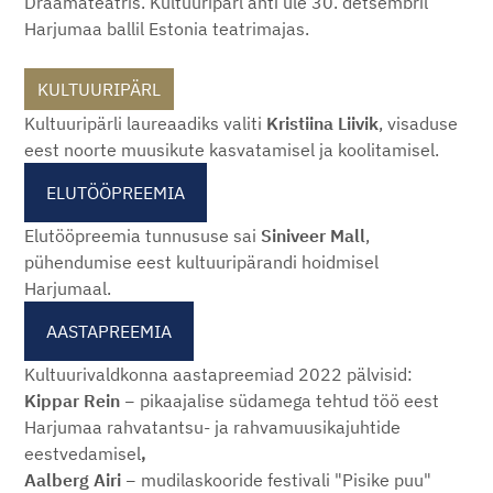
Draamateatris. Kultuuripärl anti üle 30. detsembril
Harjumaa ballil Estonia teatrimajas.
KULTUURIPÄRL
Kultuuripärli laureaadiks valiti
Kristiina Liivik
, visaduse
eest noorte muusikute kasvatamisel ja koolitamisel.
ELUTÖÖPREEMIA
Elutööpreemia tunnususe sai
Siniveer Mall
,
pühendumise eest kultuuripärandi hoidmisel
Harjumaal.
AASTAPREEMIA
Kultuurivaldkonna aastapreemiad 2022 pälvisid:
Kippar Rein
−
pikaajalise südamega tehtud töö eest
Harjumaa rahvatantsu- ja rahvamuusikajuhtide
eestvedamisel
,
Aalberg Airi
−
mudilaskooride festivali "Pisike puu"