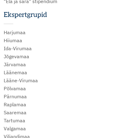
"Ela ja sära" stipendium
Ekspertgrupid
Harjumaa
Hiiumaa
Ida-Virumaa
Jõgevamaa
Järvamaa
Läänemaa
Lääne-Virumaa
Põlvamaa
Pärnumaa
Raplamaa
Saaremaa
Tartumaa
Valgamaa
Viljandimaa