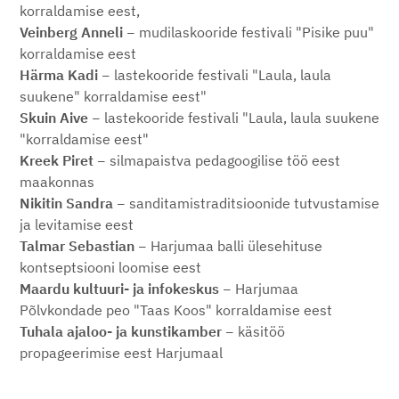
korraldamise eest,
Veinberg Anneli
−
mudilaskooride festivali "Pisike puu"
korraldamise eest
Härma Kadi
−
lastekooride festivali "Laula, laula
suukene" korraldamise eest"
Skuin Aive
−
lastekooride festivali "Laula, laula suukene
"korraldamise eest"
Kreek Piret
−
silmapaistva pedagoogilise töö eest
maakonnas
Nikitin Sandra
−
sanditamistraditsioonide tutvustamise
ja levitamise eest
Talmar Sebastian
−
Harjumaa balli ülesehituse
kontseptsiooni loomise eest
Maardu kultuuri- ja infokeskus
−
Harjumaa
Põlvkondade peo "Taas Koos" korraldamise eest
Tuhala ajaloo- ja kunstikamber
−
käsitöö
propageerimise eest Harjumaal