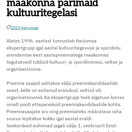
maakonna parimaid
kultuuritegelasi
2023,
harjumaa
Alates 1996. aastast tunnustab Harjumaa
ekspertgrupp igal aastal kultuuritegevuse ja spordielu
arendamise eest aastapreemiatega maakonnas
tegutsevaid tublisid kultuuri- ja spordiinimesi, seltse ja
organisatsioone.
Preemia saajad valitakse välja preemiakandidaatide
seast, kelle on esitanud eraisikud, seltsid või
organisatsioonid. Ka ekspertgrupp teeb algatuse korras
omalt poolt ettepanekuid preemiakandidaatide kohta.
Preemiasaajate arv ning preemiateks määratava raha
suurus lepitakse kokku igal aastal eraldi.
Seekordsed auhinnad jagati välja 1. veebruaril Eesti