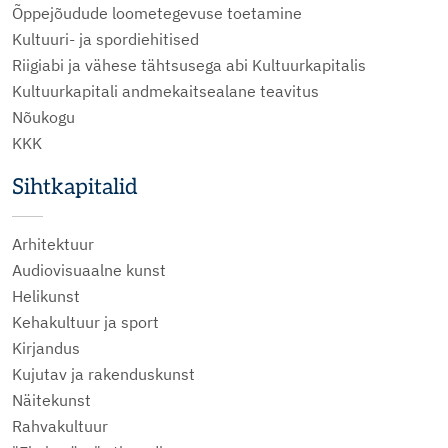
Õppejõudude loometegevuse toetamine
Kultuuri- ja spordiehitised
Riigiabi ja vähese tähtsusega abi Kultuurkapitalis
Kultuurkapitali andmekaitsealane teavitus
Nõukogu
KKK
Sihtkapitalid
Arhitektuur
Audiovisuaalne kunst
Helikunst
Kehakultuur ja sport
Kirjandus
Kujutav ja rakenduskunst
Näitekunst
Rahvakultuur