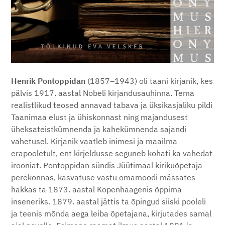
Henrik Pontoppidan
(1857–1943) oli taani kirjanik, kes
pälvis 1917. aastal Nobeli kirjandusauhinna. Tema
realistlikud teosed annavad tabava ja üksikasjaliku pildi
Taanimaa elust ja ühiskonnast ning majandusest
üheksateistkümnenda ja kahekümnenda sajandi
vahetusel. Kirjanik vaatleb inimesi ja maailma
erapooletult, ent kirjeldusse seguneb kohati ka vahedat
irooniat. Pontoppidan sündis Jüütimaal kirikuõpetaja
perekonnas, kasvatuse vastu omamoodi mässates
hakkas ta 1873. aastal Kopenhaagenis õppima
inseneriks. 1879. aastal jättis ta õpingud siiski pooleli
ja teenis mõnda aega leiba õpetajana, kirjutades samal