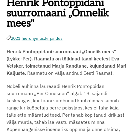
Henrik Pontoppidani
suurromaani „Õnnelik
mees"
2021,
hieronymus,
kirjandus
Henrik Pontoppidani suurromaani „Õnnelik mees"
(Lykke-Per). Raamatu on tõlkinud taani keelest Eva
Velsker, toimetanud Marju Randlane, kujundanud Mari
Kaljuste
. Raamatu on välja andnud Eesti Raamat.
Nobeli auhinna laureaadi Henrik Pontoppidani
suurromaan „Per Õnneseen“ algab 19. sajandi
keskpaigas, kui Taani sumbunud kaubalinnas sünnib
range kirikuõpetaja perre poisslaps, kes ei taha käia
talle ette määratud teed. Per tahab kopitanud kiriklast
välja murda, tahab isa vastu mässates minna
Kopenhaagenisse inseneriks õppima ja õnne otsima,