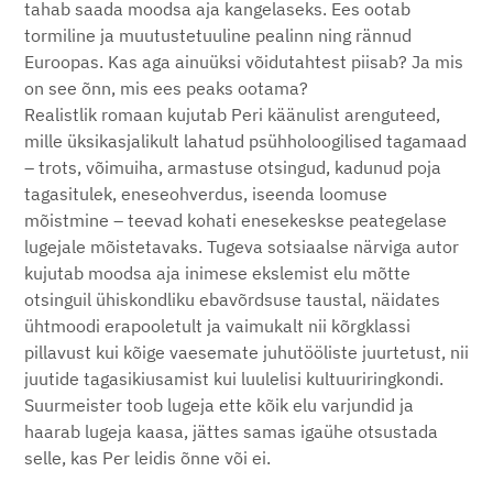
tahab saada moodsa aja kangelaseks. Ees ootab
tormiline ja muutustetuuline pealinn ning rännud
Euroopas. Kas aga ainuüksi võidutahtest piisab? Ja mis
on see õnn, mis ees peaks ootama?
Realistlik romaan kujutab Peri käänulist arenguteed,
mille üksikasjalikult lahatud psühholoogilised tagamaad
– trots, võimuiha, armastuse otsingud, kadunud poja
tagasitulek, eneseohverdus, iseenda loomuse
mõistmine – teevad kohati enesekeskse peategelase
lugejale mõistetavaks. Tugeva sotsiaalse närviga autor
kujutab moodsa aja inimese ekslemist elu mõtte
otsinguil ühiskondliku ebavõrdsuse taustal, näidates
ühtmoodi erapooletult ja vaimukalt nii kõrgklassi
pillavust kui kõige vaesemate juhutööliste juurtetust, nii
juutide tagasikiusamist kui luulelisi kultuuriringkondi.
Suurmeister toob lugeja ette kõik elu varjundid ja
haarab lugeja kaasa, jättes samas igaühe otsustada
selle, kas Per leidis õnne või ei.