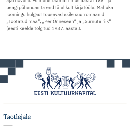
ajal novelle. Esimene raamat ilmus aastal 1881 ja
peagi pühendas ta end täielikult kirjatööle. Mahuka
loomingu hulgast tõusevad esile suurromaanid
„Tõotatud maa“, „Per Õnneseen“ ja „Surnute riik“
(eesti keelde tõlgitud 1937. aastal).
Taotlejale