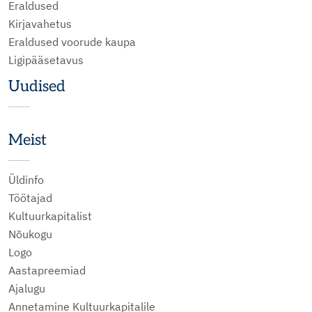
Eraldused
Kirjavahetus
Eraldused voorude kaupa
Ligipääsetavus
Uudised
Meist
Üldinfo
Töötajad
Kultuurkapitalist
Nõukogu
Logo
Aastapreemiad
Ajalugu
Annetamine Kultuurkapitalile