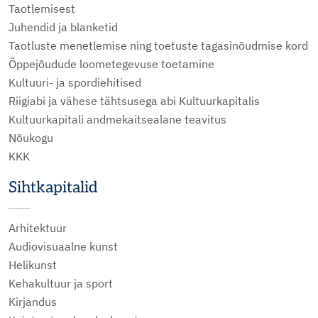
Taotlemisest
Juhendid ja blanketid
Taotluste menetlemise ning toetuste tagasinõudmise kord
Õppejõudude loometegevuse toetamine
Kultuuri- ja spordiehitised
Riigiabi ja vähese tähtsusega abi Kultuurkapitalis
Kultuurkapitali andmekaitsealane teavitus
Nõukogu
KKK
Sihtkapitalid
Arhitektuur
Audiovisuaalne kunst
Helikunst
Kehakultuur ja sport
Kirjandus