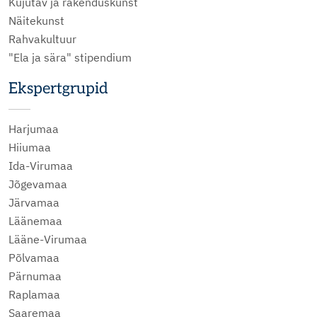
Kujutav ja rakenduskunst
Näitekunst
Rahvakultuur
"Ela ja sära" stipendium
Ekspertgrupid
Harjumaa
Hiiumaa
Ida-Virumaa
Jõgevamaa
Järvamaa
Läänemaa
Lääne-Virumaa
Põlvamaa
Pärnumaa
Raplamaa
Saaremaa