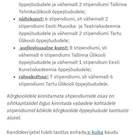
õppejõududele ja vähemalt 2 stipendiumi Tallinna
Tehnikaülikooli õppejõududele;
näitekunst:
6 stipendiumi, sh vähemalt 2
stipendiumi Eesti Muusika- ja Teatriakadeemia
õppejõududele ja vähemalt 2 stipendiumi Tartu
Ülikooli õppejõududele;
audiovisuaalne kunst:
8 stipendiumi, sh
vähemalt 6 stipendiumi Tallinna Ülikooli
õppejõududele ja vähemalt 1 stipendium Eesti
Kunstiakadeemia õppejõududele;
rahvakultuur:
7 stipendiumi, sh vähemalt 6
stipendiumi Tartu Ülikooli õppejõududele.
Kõrgkoolidele kinnitamata stipendiumide osas on
sihtkapitalidel õigus kinnitada vabadele kohtadele
stipendiumid kõikide kõrgkoolide õppejõudude taotluste
alusel.
Kandideerijatel tuleb taotlus esitada
e-kulka
kaudu