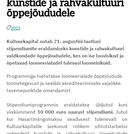
kunstide ja rahvakultuuri
õppejõududele
2023
Kultuurkapital ootab 21. augustini taotlusi
stipendiumite eraldamiseks
kunstide ja rahvakultuuri
valdkondade õppejõududele, kes on ise loovisikud ja
õpetavad loomeerialadel tulevasi loomeisikuid.
Programmiga toetatakse loomeerialade õppejõudude
loometegevust ja seeläbi akrediteerimiseks vajalikke
tasemepunktide omandamist.
Stipendiumiprogrammis eraldatakse üldjuhul kuni
viiskümmend
10 000 euro suurust stipendiumi.
Juhul
kui Hasartmängumaksu seadusest tulenevalt on
Kultuurkapitalile laekunud rohkem sihtotstarbelisi
vahendeid kunstide ja rahvakultuuri õppejõudude