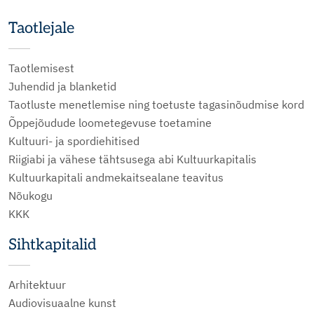
Taotlejale
Taotlemisest
Juhendid ja blanketid
Taotluste menetlemise ning toetuste tagasinõudmise kord
Õppejõudude loometegevuse toetamine
Kultuuri- ja spordiehitised
Riigiabi ja vähese tähtsusega abi Kultuurkapitalis
Kultuurkapitali andmekaitsealane teavitus
Nõukogu
KKK
Sihtkapitalid
Arhitektuur
Audiovisuaalne kunst