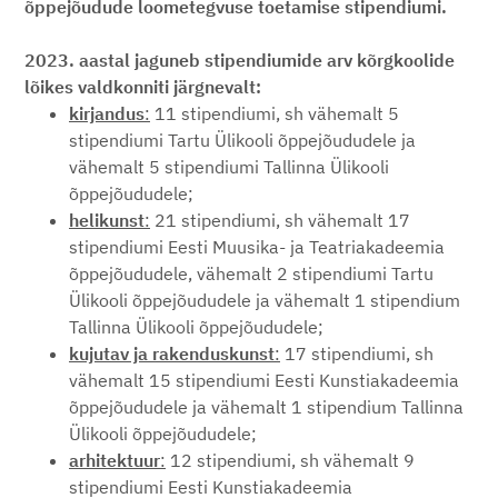
õppejõudude loometegvuse toetamise stipendiumi.
2023. aastal jaguneb stipendiumide arv kõrgkoolide
lõikes valdkonniti järgnevalt:
kirjandus
:
11 stipendiumi, sh vähemalt 5
stipendiumi Tartu Ülikooli õppejõududele ja
vähemalt 5 stipendiumi Tallinna Ülikooli
õppejõududele;
helikunst
:
21 stipendiumi, sh vähemalt 17
stipendiumi Eesti Muusika- ja Teatriakadeemia
õppejõududele, vähemalt 2 stipendiumi Tartu
Ülikooli õppejõududele ja vähemalt 1 stipendium
Tallinna Ülikooli õppejõududele;
kujutav ja rakenduskunst
:
17 stipendiumi, sh
vähemalt 15 stipendiumi Eesti Kunstiakadeemia
õppejõududele ja vähemalt 1 stipendium Tallinna
Ülikooli õppejõududele;
arhitektuur
:
12 stipendiumi, sh vähemalt 9
stipendiumi Eesti Kunstiakadeemia