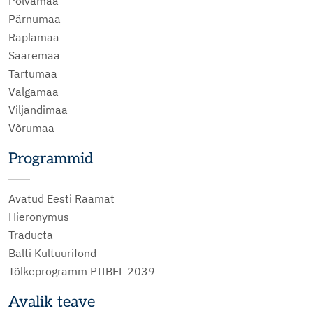
Põlvamaa
Pärnumaa
Raplamaa
Saaremaa
Tartumaa
Valgamaa
Viljandimaa
Võrumaa
Programmid
Avatud Eesti Raamat
Hieronymus
Traducta
Balti Kultuurifond
Tõlkeprogramm PIIBEL 2039
Avalik teave