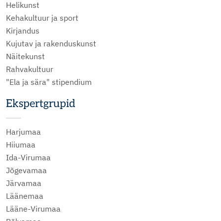
Helikunst
Kehakultuur ja sport
Kirjandus
Kujutav ja rakenduskunst
Näitekunst
Rahvakultuur
"Ela ja sära" stipendium
Ekspertgrupid
Harjumaa
Hiiumaa
Ida-Virumaa
Jõgevamaa
Järvamaa
Läänemaa
Lääne-Virumaa