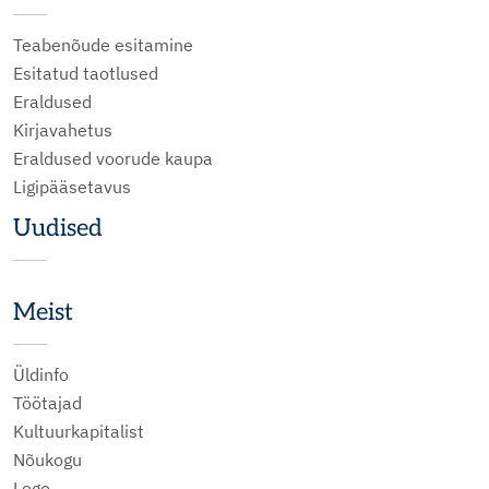
Teabenõude esitamine
Esitatud taotlused
Eraldused
Kirjavahetus
Eraldused voorude kaupa
Ligipääsetavus
Uudised
Meist
Üldinfo
Töötajad
Kultuurkapitalist
Nõukogu
Logo