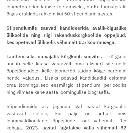
loometöö edendamise toetamiseks, on Kultuurkapitalil
õigus eraldada rohkem kui 50 stipendiumi aastas.
Stipendiumile saavad kandideerida avalik-õiguslike
ülikoolide ning riigi rakenduskõrgkoolide õppejõud,
kes õpetavad ülikoolis vähemalt 0,5 koormusega.
Taotlemiseks on vajalik kõrgkooli soovitus
– kõrgkool
annab selle kaasa vastavalt oma ekspertiisile neile
õppejõududele, kelle loometöö täidab kõige paremini
nende vajadusi. Lisaks peavad kandidaadid esitama
oma loomingulised eesmärgid stipendiumi perioodiks
ning viimase kahe aasta loomingulise biograafia.
Stipendiumide arv jaguneb igal aastal kõrgkooliti
vastavalt sellele, kui palju on hetkel neis
loomevaldkondade õppejõude tööl vähemalt 0,5
kohaga.
2023. aastal jagatakse välja vähemalt 82