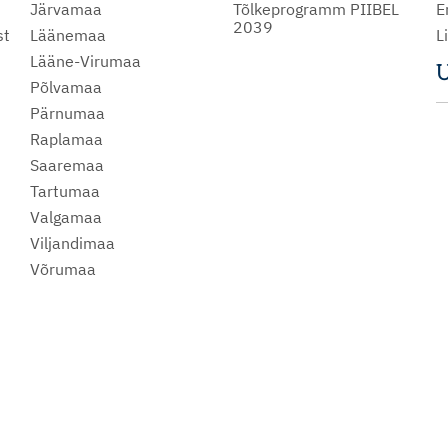
Järvamaa
Tõlkeprogramm PIIBEL
E
2039
st
Läänemaa
L
Lääne-Virumaa
U
Põlvamaa
m
Pärnumaa
Raplamaa
Saaremaa
Tartumaa
Valgamaa
Viljandimaa
Võrumaa