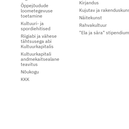
Kirjandus
Õppejõudude
Kujutav ja rakenduskun
loometegevuse
toetamine
Näitekunst
Kultuuri- ja
Rahvakultuur
spordiehitised
"Ela ja sära" stipendiu
Riigiabi ja vähese
tähtsusega abi
Kultuurkapitalis
Kultuurkapitali
andmekaitsealane
teavitus
Nõukogu
KKK