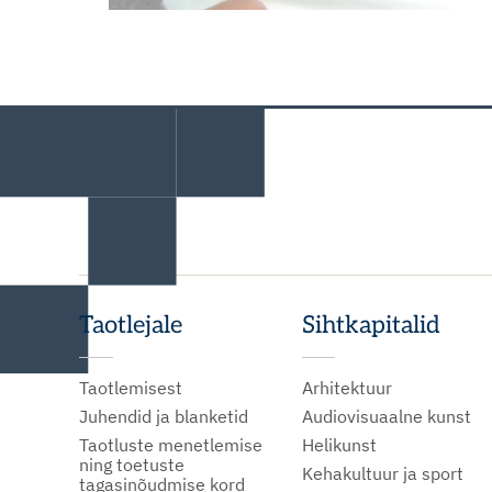
Taotlejale
Sihtkapitalid
Taotlemisest
Arhitektuur
Juhendid ja blanketid
Audiovisuaalne kunst
Taotluste menetlemise
Helikunst
ning toetuste
Kehakultuur ja sport
tagasinõudmise kord