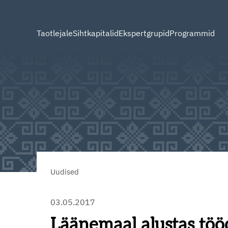
Taotlejale
Sihtkapitalid
Ekspertgrupid
Programmid
Uudised
03.05.2017
Läänemaal alustas töö