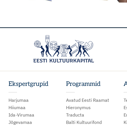
Ekspertgrupid
Programmid
A
Harjumaa
Avatud Eesti Raamat
T
Hiiumaa
Hieronymus
E
Ida-Virumaa
Traducta
E
Jõgevamaa
Balti Kultuurifond
K