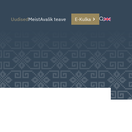
Uudised
Meist
Avalik teave
E-Kulka