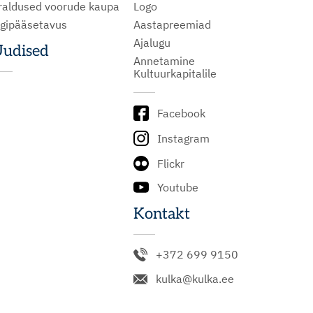
raldused voorude kaupa
Logo
igipääsetavus
Aastapreemiad
Ajalugu
udised
Annetamine
Kultuurkapitalile
Facebook
Instagram
Flickr
Youtube
Kontakt
+372 699 9150
kulka@kulka.ee