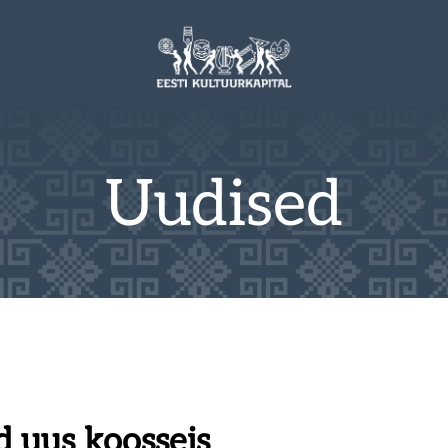
Uudised
d uus koosseis