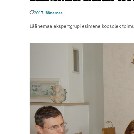
2017,
läänemaa
Läänemaa ekspertgrupi esimene koosolek toimus 4