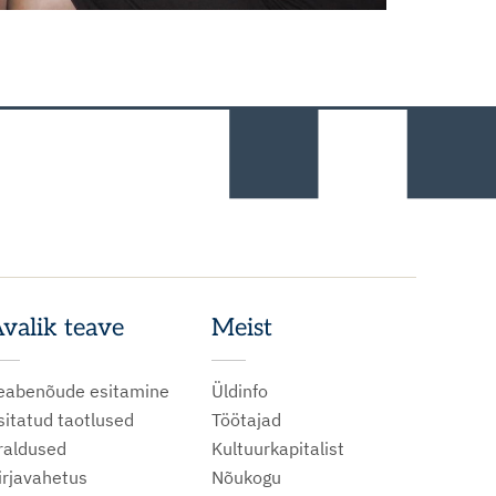
valik teave
Meist
eabenõude esitamine
Üldinfo
sitatud taotlused
Töötajad
raldused
Kultuurkapitalist
irjavahetus
Nõukogu