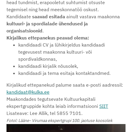
head tundmist, erapooletut suhtumist otsuste
tegemisel ning head meeskonnatöö oskust.
Kandidaate
saavad
esitada
ainult vastava maakonna
kultuuri- ja spordialade ühendused ja
organisatsioonid
.
Kirjalikus ettepanekus peavad olema:
kandidaadi CV ja lühikirjeldus kandidaadi
tegevusest maakonna kultuuri- või
spordivaldkonnas,
kandidaadi kirjalik nõusolek,
kandidaadi ja tema esitaja kontaktandmed.
Kirjalikud ettepanekud palume saata e-posti aadressil:
kandidaat@kulka.ee
Maakondades tegutsevate Kultuurkapitali
ekspertgruppide kohta leiab informatsiooni
SIIT
Lisateave: Lee Allik, tel 5855 7101.
Fotol: Lääne- Virumaa ekspertgrupi 100. jaotuse koosolek