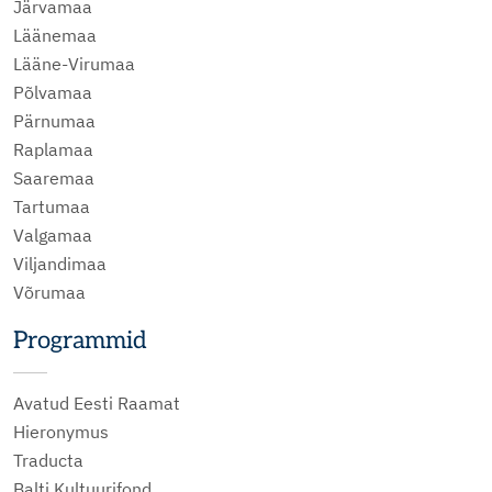
Järvamaa
Läänemaa
Lääne-Virumaa
Põlvamaa
Pärnumaa
Raplamaa
Saaremaa
Tartumaa
Valgamaa
Viljandimaa
Võrumaa
Programmid
Avatud Eesti Raamat
Hieronymus
Traducta
Balti Kultuurifond