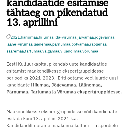
kandidaatide esitamise
tähtaeg on pikendatud
13. aprillini
2021,
harjumaa,
hiiumaa,
ida-virumaa,
järvamaa,
jõgevamaa,
lääne-virumaa,
läänemaa,
pärnumaa,
põlvamaa,
raplamaa,
saaremaa,
tartumaa,
valgamaa,
viljandimaa,
võrumaa
Eesti Kultuurkapital pikendab uute kandidaatide
esitamist maakondlikesse ekspertgruppidesse
perioodiks 2021-2023. Eriti ootame veel juurde uusi
kandidaate
Hiiumaa, Jõgevamaa, Läänemaa,
Pärnumaa, Tartumaa ja Võrumaa ekspertgruppidesse.
Maakondlikesse ekspertgruppidesse võib kandidaate
esitada kuni 13. aprillini 2021 k.a.
Kandidaadilt ootame maakonna kultuuri- ja spordielu