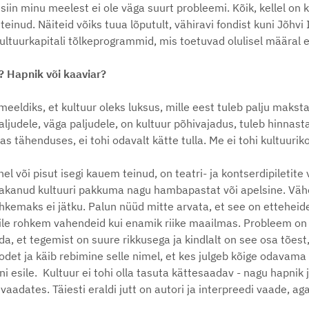
siin minu meelest ei ole väga suurt probleemi. Kõik, kellel on
einud. Näiteid võiks tuua lõputult, vähiravi fondist kuni Jõhvi
Kultuurkapitali tõlkeprogrammid, mis toetuvad olulisel määral 
? Hapnik või kaaviar?
meeldiks, et kultuur oleks luksus, mille eest tuleb palju maksta
udele, väga paljudele, on kultuur põhivajadus, tuleb hinnastami
sas tähenduses, ei tohi odavalt kätte tulla. Me ei tohi kultuur
 või pisut isegi kauem teinud, on teatri- ja kontserdipiletite
anud kultuuri pakkuma nagu hambapastat või apelsine. Vähe 
ohkemaks ei jätku. Palun nüüd mitte arvata, et see on etteheide
rile rohkem vahendeid kui enamik riike maailmas. Probleem on ho
da, et tegemist on suure rikkusega ja kindlalt on see osa tõest
odet ja käib rebimine selle nimel, et kes julgeb kõige odavama h
ni esile. Kultuur ei tohi olla tasuta kättesaadav - nagu hapnik
t vaadates. Täiesti eraldi jutt on autori ja interpreedi vaade,