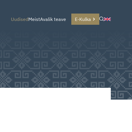
Uudised
Meist
Avalik teave
E-Kulka