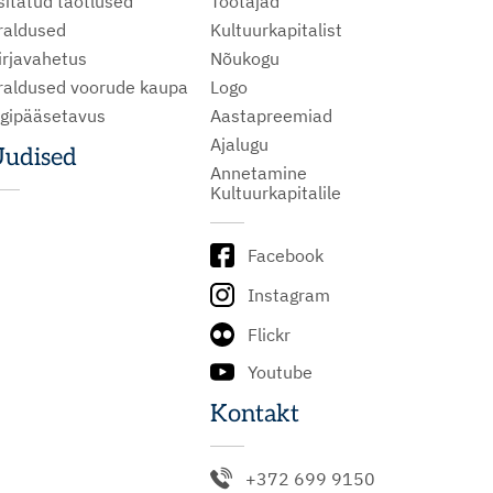
sitatud taotlused
Töötajad
raldused
Kultuurkapitalist
irjavahetus
Nõukogu
raldused voorude kaupa
Logo
igipääsetavus
Aastapreemiad
Ajalugu
udised
Annetamine
Kultuurkapitalile
Facebook
Instagram
Flickr
Youtube
Kontakt
+372 699 9150