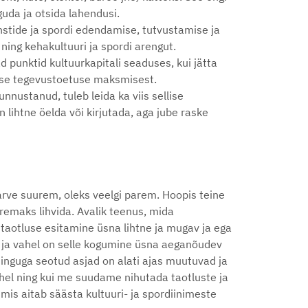
guda ja otsida lahendusi.
nstide ja spordi edendamise, tutvustamise ja
ning kehakultuuri ja spordi arengut.
punktid kultuurkapitali seaduses, kui jätta
alise tegevustoetuse maksmisest.
nnustanud, tuleb leida ka viis sellise
n lihtne öelda või kirjutada, aga jube raske
arve suurem, oleks veelgi parem. Hoopis teine
remaks lihvida. Avalik teenus, mida
 taotluse esitamine üsna lihtne ja mugav ja ega
li ja vahel on selle kogumine üsna aeganõudev
ominguga seotud asjad on alati ajas muutuvad ja
ahel ning kui me suudame nihutada taotluste ja
is aitab säästa kultuuri- ja spordiinimeste