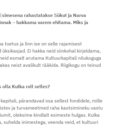
. Esimesena rahastatakse Sükut ja Narva
ilinnak – hakkama varem ehitama. Miks ja
 toetus ja linn ise on selle rajamisest
 üksikasjad. Ei hakka neid siinkohal kirjeldama,
 neid esmalt arutama Kultuurkapitali nõukoguga
akas neist avalikult rääkida. Riigikogu on teinud
 olla Kulka roll selles?
kapitali, pärandavad osa sellest fondidele, mille
paistev ja turvameetmed raha kaotsimineku vastu
umit, oleksime kindlalt esimeste hulgas. Kulka
 suhelda inimestega, veenda neid, et kultuuri