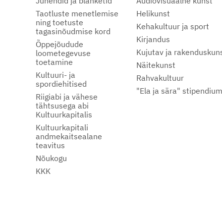
Juhendid ja blanketid
Audiovisuaalne kunst
Taotluste menetlemise
Helikunst
ning toetuste
Kehakultuur ja sport
tagasinõudmise kord
Kirjandus
Õppejõudude
Kujutav ja rakenduskun
loometegevuse
toetamine
Näitekunst
Kultuuri- ja
Rahvakultuur
spordiehitised
"Ela ja sära" stipendiu
Riigiabi ja vähese
tähtsusega abi
Kultuurkapitalis
Kultuurkapitali
andmekaitsealane
teavitus
Nõukogu
KKK