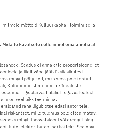
l mitmeid mõtteid Kultuurkapitali toimimise ja
i. Mida te kavatsete selle nimel oma ametiajal
lesanded. Seadus ei anna ette proportsioone, et
ioonidele ja liialt vähe jääb üksikisikutest
lema mingid põhjused, miks seda pole tehtud.
ali, Kultuuriministeeriumi ja kõnealuste
loobunud riigieelarvest alalist tegevustoetust
iin on veel pikk tee minna.
 eraldatud raha liigub otse edasi autoritele,
dagi riskantset, mille tulemus pole etteaimatav.
kaasneks mingit innovatsiooni või arengut ning
ent, küte, elekter, büroo jne) katteks. See ongi