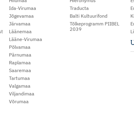
Hiiumaa
Hieronymus
E
Ida-Virumaa
Traducta
E
Jõgevamaa
Balti Kultuurifond
K
Järvamaa
Tõlkeprogramm PIIBEL
E
2039
st
Läänemaa
L
Lääne-Virumaa
U
Põlvamaa
m
Pärnumaa
Raplamaa
Saaremaa
Tartumaa
Valgamaa
Viljandimaa
Võrumaa