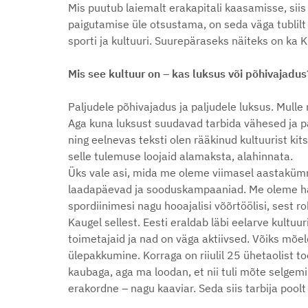
Mis puutub laiemalt erakapitali kaasamisse, siis 
paigutamise üle otsustama, on seda väga tublilt t
sporti ja kultuuri. Suurepäraseks näiteks on ka 
Mis see kultuur on – kas luksus või põhivajadus
Paljudele põhivajadus ja paljudele luksus. Mulle 
Aga kuna luksust suudavad tarbida vähesed ja palj
ning eelnevas teksti olen rääkinud kultuurist kit
selle tulemuse loojaid alamaksta, alahinnata.
Üks vale asi, mida me oleme viimasel aastakümnel
laadapäevad ja sooduskampaaniad. Me oleme hak
spordiinimesi nagu hooajalisi võõrtöölisi, sest r
Kaugel sellest. Eesti eraldab läbi eelarve kultuu
toimetajaid ja nad on väga aktiivsed. Võiks mõel
ülepakkumine. Korraga on riiulil 25 ühetaolist to
kaubaga, aga ma loodan, et nii tuli mõte selgemi
erakordne – nagu kaaviar. Seda siis tarbija pool