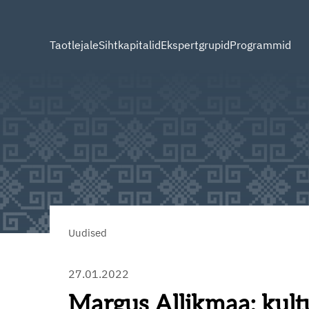
Taotlejale
Sihtkapitalid
Ekspertgrupid
Programmid
Uudised
27.01.2022
Margus Allikmaa: kultu