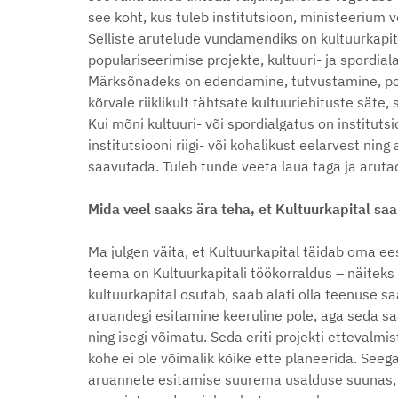
see koht, kus tuleb institutsioon, ministeerium 
Selliste arutelude vundamendiks on kultuurkapit
populariseerimise projekte, kultuuri- ja spordia
Märksõnadeks on edendamine, tutvustamine, popul
kõrvale riiklikult tähtsate kultuuriehituste sät
Kui mõni kultuuri- või spordialgatus on instituts
institutsiooni riigi- või kohalikust eelarvest ni
saavutada. Tuleb tunde veeta laua taga ja arutad
Mida veel saaks ära teha, et Kultuurkapital s
Ma julgen väita, et Kultuurkapital täidab oma e
teema on Kultuurkapitali töökorraldus – näiteks
kultuurkapital osutab, saab alati olla teenuse s
aruandegi esitamine keeruline pole, aga seda sa
ning isegi võimatu. Seda eriti projekti ettevalm
kohe ei ole võimalik kõike ette planeerida. Seeg
aruannete esitamise suurema usalduse suunas, v