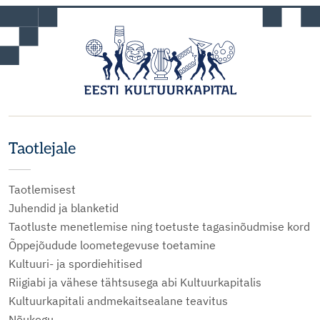
Taotlejale
Taotlemisest
Juhendid ja blanketid
Taotluste menetlemise ning toetuste tagasinõudmise kord
Õppejõudude loometegevuse toetamine
Kultuuri- ja spordiehitised
Riigiabi ja vähese tähtsusega abi Kultuurkapitalis
Kultuurkapitali andmekaitsealane teavitus
Nõukogu