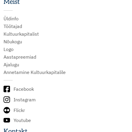
Meist
Üldinfo
Töötajad
Kultuurkapitalist
Nõukogu
Logo
Aastapreemiad
Ajalugu
Annetamine Kultuurkapitalile
Facebook
Instagram
Flickr
Youtube
Kontakt