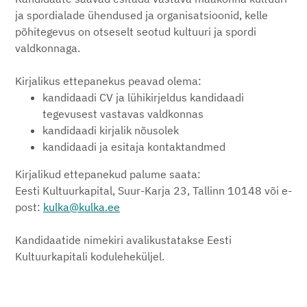
ja spordialade ühendused ja organisatsioonid, kelle
põhitegevus on otseselt seotud kultuuri ja spordi
valdkonnaga.
Kirjalikus ettepanekus peavad olema:
kandidaadi CV ja lühikirjeldus kandidaadi
tegevusest vastavas valdkonnas
kandidaadi kirjalik nõusolek
kandidaadi ja esitaja kontaktandmed
Kirjalikud ettepanekud palume saata:
Eesti Kultuurkapital, Suur-Karja 23, Tallinn 10148 või e-
post:
kulka@kulka.ee
Kandidaatide nimekiri avalikustatakse Eesti
Kultuurkapitali koduleheküljel.