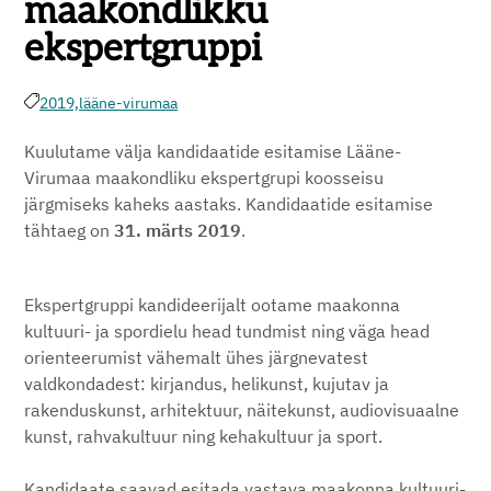
maakondlikku
ekspertgruppi
2019,
lääne-virumaa
Kuulutame välja kandidaatide esitamise Lääne-
Virumaa maakondliku ekspertgrupi koosseisu
järgmiseks kaheks aastaks. Kandidaatide esitamise
tähtaeg on
31. märts 2019
.
Ekspertgruppi kandideerijalt ootame maakonna
kultuuri- ja spordielu head tundmist ning väga head
orienteerumist vähemalt ühes järgnevatest
valdkondadest: kirjandus, helikunst, kujutav ja
rakenduskunst, arhitektuur, näitekunst, audiovisuaalne
kunst, rahvakultuur ning kehakultuur ja sport.
Kandidaate saavad esitada vastava maakonna kultuuri-