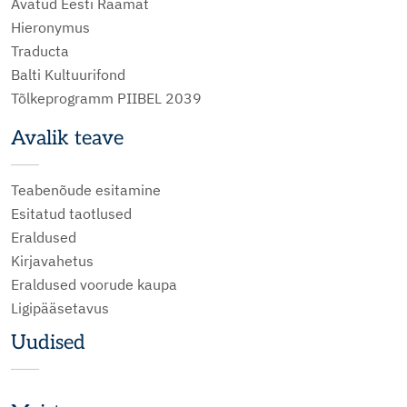
Avatud Eesti Raamat
Hieronymus
Traducta
Balti Kultuurifond
Tõlkeprogramm PIIBEL 2039
Avalik teave
Teabenõude esitamine
Esitatud taotlused
Eraldused
Kirjavahetus
Eraldused voorude kaupa
Ligipääsetavus
Uudised