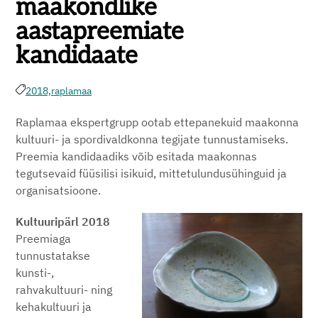
maakondlike
aastapreemiate
kandidaate
2018,
raplamaa
Raplamaa ekspertgrupp ootab ettepanekuid maakonna
kultuuri- ja spordivaldkonna tegijate tunnustamiseks.
Preemia kandidaadiks võib esitada maakonnas
tegutsevaid füüsilisi isikuid, mittetulundusühinguid ja
organisatsioone.
Kultuuripärl 2018
Preemiaga
tunnustatakse
kunsti-,
rahvakultuuri- ning
kehakultuuri ja