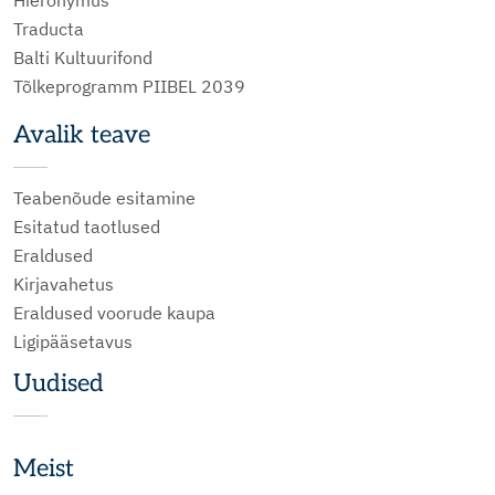
Hieronymus
Traducta
Balti Kultuurifond
Tõlkeprogramm PIIBEL 2039
Avalik teave
Teabenõude esitamine
Esitatud taotlused
Eraldused
Kirjavahetus
Eraldused voorude kaupa
Ligipääsetavus
Uudised
Meist