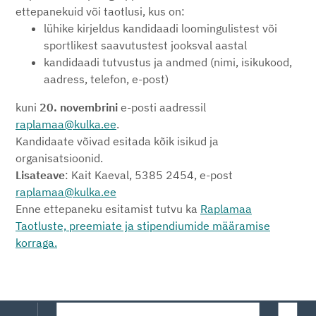
ettepanekuid või taotlusi, kus on:
lühike kirjeldus kandidaadi loomingulistest või
sportlikest saavutustest jooksval aastal
kandidaadi tutvustus ja andmed (nimi, isikukood,
aadress, telefon, e-post)
kuni
20. novembrini
e-posti aadressil
raplamaa@kulka.ee
.
Kandidaate võivad esitada kõik isikud ja
organisatsioonid.
Lisateave
: Kait Kaeval, 5385 2454, e-post
raplamaa@kulka.ee
Enne ettepaneku esitamist tutvu ka
Raplamaa
Taotluste, preemiate ja stipendiumide määramise
korraga.