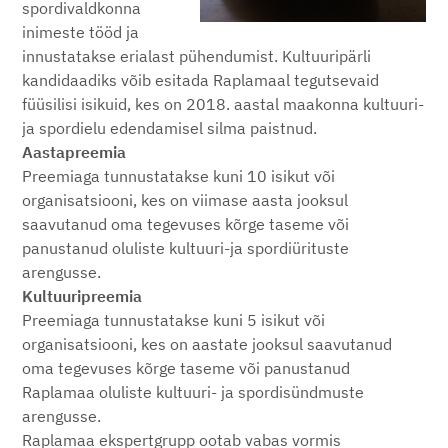
spordivaldkonna
inimeste tööd ja
innustatakse erialast pühendumist. Kultuuripärli
kandidaadiks võib esitada Raplamaal tegutsevaid
füüsilisi isikuid, kes on 2018. aastal maakonna kultuuri-
ja spordielu edendamisel silma paistnud.
Aastapreemia
Preemiaga tunnustatakse kuni 10 isikut või
organisatsiooni, kes on viimase aasta jooksul
saavutanud oma tegevuses kõrge taseme või
panustanud oluliste kultuuri-ja spordiürituste
arengusse.
Kultuuripreemia
Preemiaga tunnustatakse kuni 5 isikut või
organisatsiooni, kes on aastate jooksul saavutanud
oma tegevuses kõrge taseme või panustanud
Raplamaa oluliste kultuuri- ja spordisündmuste
arengusse.
Raplamaa ekspertgrupp ootab vabas vormis