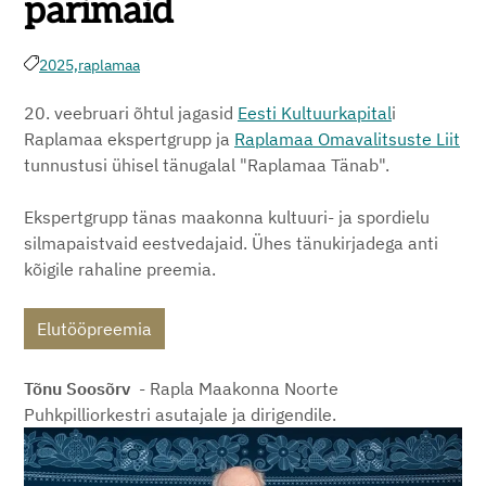
parimaid
2025,
raplamaa
20. veebruari õhtul jagasid
Eesti Kultuurkapital
i
Raplamaa ekspertgrupp ja
Raplamaa Omavalitsuste Liit
tunnustusi ühisel tänugalal "Raplamaa Tänab".
Ekspertgrupp tänas maakonna kultuuri- ja spordielu
silmapaistvaid eestvedajaid. Ühes tänukirjadega anti
kõigile rahaline preemia.
Elutööpreemia
Tõnu Soosõrv
- Rapla Maakonna Noorte
Puhkpilliorkestri asutajale ja dirigendile.