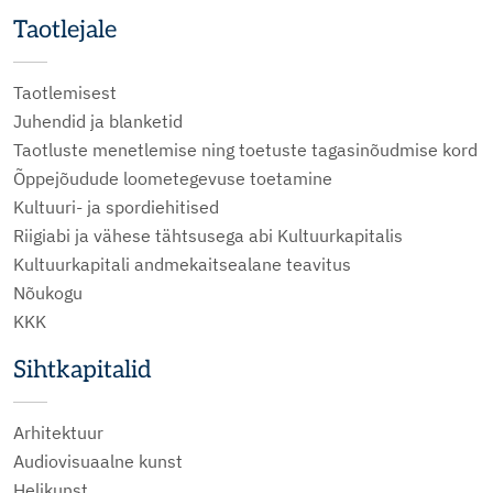
Taotlejale
Taotlemisest
Juhendid ja blanketid
Taotluste menetlemise ning toetuste tagasinõudmise kord
Õppejõudude loometegevuse toetamine
Kultuuri- ja spordiehitised
Riigiabi ja vähese tähtsusega abi Kultuurkapitalis
Kultuurkapitali andmekaitsealane teavitus
Nõukogu
KKK
Sihtkapitalid
Arhitektuur
Audiovisuaalne kunst
Helikunst