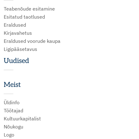
Teabenõude esitamine
Esitatud taotlused
Eraldused
Kirjavahetus
Eraldused voorude kaupa
Ligipääsetavus
Uudised
Meist
Üldinfo
Töötajad
Kultuurkapitalist
Nõukogu
Logo