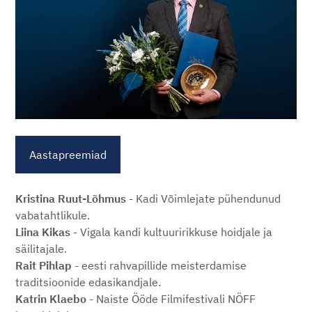
Aastapreemiad
Kristina Ruut-Lõhmus
- Kadi Võimlejate pühendunud
vabatahtlikule.
Liina Kikas
- Vigala kandi kultuuririkkuse hoidjale ja
säilitajale.
Rait Pihlap
- eesti rahvapillide meisterdamise
traditsioonide edasikandjale.
Katrin Klaebo
- Naiste Ööde Filmifestivali NÖFF