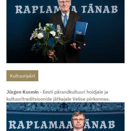
Kultuuripärl
Jürgen Kusmin
- Eesti pärandkultuuri hoidjale ja
kultuuritraditsioonide jätkajale Velise piirkonnas.