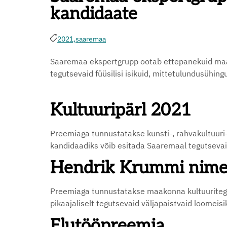
kandidaate
2021,
saaremaa
Saaremaa ekspertgrupp ootab ettepanekuid maak
tegutsevaid füüsilisi isikuid, mittetulundusühing
Kultuuripärl 2021
Preemiaga tunnustatakse kunsti-, rahvakultuuri-
kandidaadiks võib esitada Saaremaal tegutsevaid
Hendrik Krummi nimel
Preemiaga tunnustatakse maakonna kultuuriteg
pikaajaliselt tegutsevaid väljapaistvaid loomeisik
Elutööpreemia