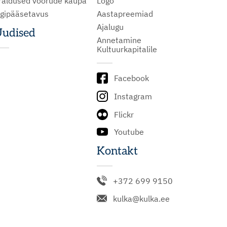
raldused voorude kaupa
Logo
igipääsetavus
Aastapreemiad
Ajalugu
udised
Annetamine
Kultuurkapitalile
Facebook
Instagram
Flickr
Youtube
Kontakt
+372 699 9150
kulka@kulka.ee