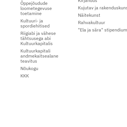
Kirjandus
Õppejõudude
Kujutav ja rakenduskun
loometegevuse
toetamine
Näitekunst
Kultuuri- ja
Rahvakultuur
spordiehitised
"Ela ja sära" stipendiu
Riigiabi ja vähese
tähtsusega abi
Kultuurkapitalis
Kultuurkapitali
andmekaitsealane
teavitus
Nõukogu
KKK