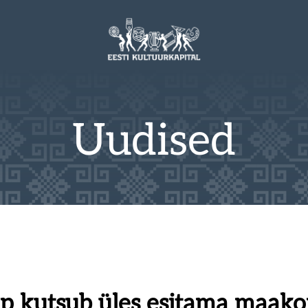
Uudised
p kutsub üles esitama maako