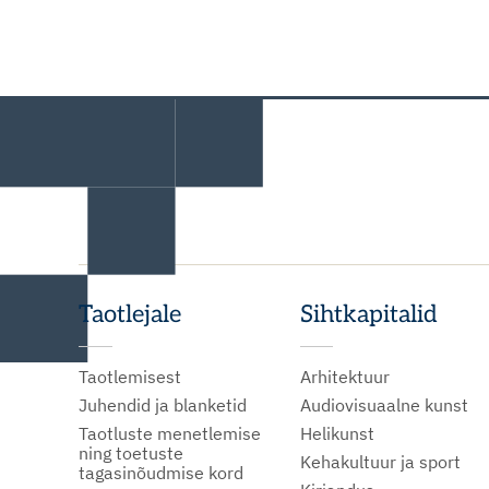
Taotlejale
Sihtkapitalid
Taotlemisest
Arhitektuur
Juhendid ja blanketid
Audiovisuaalne kunst
Taotluste menetlemise
Helikunst
ning toetuste
Kehakultuur ja sport
tagasinõudmise kord