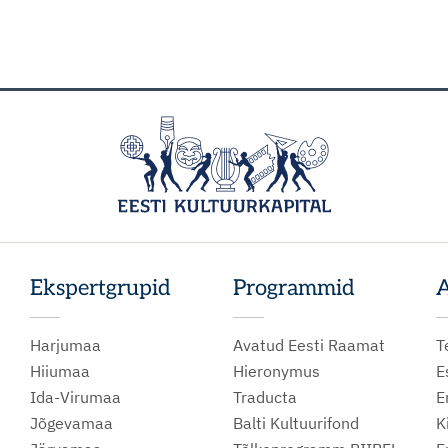
Ekspertgrupid
Programmid
A
Harjumaa
Avatud Eesti Raamat
T
Hiiumaa
Hieronymus
E
Ida-Virumaa
Traducta
E
Jõgevamaa
Balti Kultuurifond
K