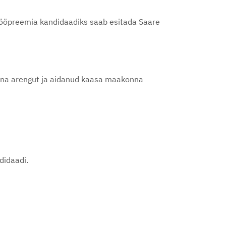
utööpreemia kandidaadiks saab esitada Saare
nna arengut ja aidanud kaasa maakonna
didaadi.