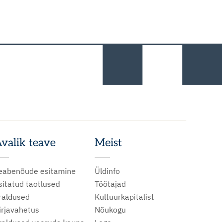
valik teave
Meist
eabenõude esitamine
Üldinfo
sitatud taotlused
Töötajad
raldused
Kultuurkapitalist
irjavahetus
Nõukogu