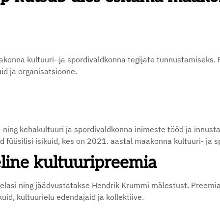
onna kultuuri- ja spordivaldkonna tegijate tunnustamiseks.
uid ja organisatsioone.
 ning kehakultuuri ja spordivaldkonna inimeste tööd ja innusta
 füüsilisi isikuid, kes on 2021. aastal maakonna kultuuri- ja 
ine kultuuripreemia
elasi ning jäädvustatakse Hendrik Krummi mälestust. Preemi
uid, kultuurielu edendajaid ja kollektiive.