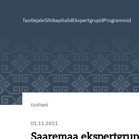
Taotlejale
Sihtkapitalid
Ekspertgrupid
Programmid
Uudised
01.11.2021
Saaremaa ekspertgrup