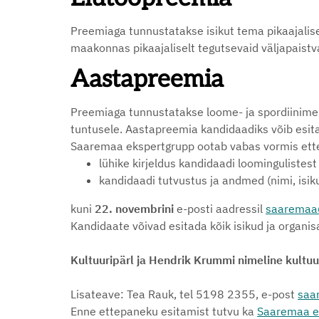
Preemiaga tunnustatakse isikut tema pikaajalis
maakonnas pikaajaliselt tegutsevaid väljapaistva
Aastapreemia
Preemiaga tunnustatakse loome- ja spordiinime
tuntusele. Aastapreemia kandidaadiks võib esitada 
Saaremaa ekspertgrupp ootab vabas vormis ettep
lühike kirjeldus kandidaadi loomingulistest
kandidaadi tutvustus ja andmed (nimi, isiku
kuni
22. novembrini
e-posti aadressil
saaremaa
Kandidaate võivad esitada kõik isikud ja organis
Kultuuripärl ja Hendrik Krummi nimeline kultu
Lisateave: Tea Rauk, tel 5198 2355, e-post
saa
Enne ettepaneku esitamist tutvu ka
Saaremaa ek