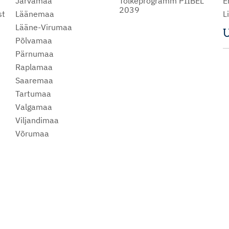
Järvamaa
Tõlkeprogramm PIIBEL
E
2039
st
Läänemaa
L
Lääne-Virumaa
U
Põlvamaa
m
Pärnumaa
Raplamaa
Saaremaa
Tartumaa
Valgamaa
Viljandimaa
Võrumaa