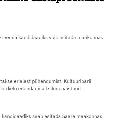
 Preemia kandidaadiks võib esitada maakonnas
takse erialast pühendumist. Kultuuripärli
spordielu edendamisel silma paistnud.
a kandidaadiks saab esitada Saare maakonnas