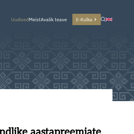
Uudised
Meist
Avalik teave
E-Kulka
ndlike aastapreemiate