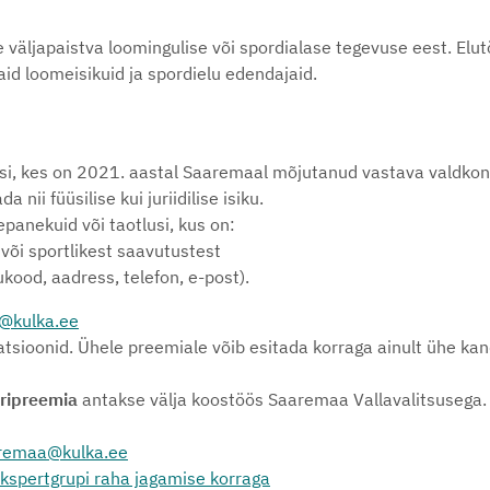
e väljapaistva loomingulise või spordialase tegevuse eest. El
id loomeisikuid ja spordielu edendajaid.
si, kes on 2021. aastal Saaremaal mõjutanud vastava valdko
nii füüsilise kui juriidilise isiku.
anekuid või taotlusi, kus on:
 või sportlikest saavutustest
kood, aadress, telefon, e-post).
@kulka.ee
atsioonid. Ühele preemiale võib esitada korraga ainult ühe kan
uripreemia
antakse välja koostöös Saaremaa Vallavalitsusega.
remaa@kulka.ee
spertgrupi raha jagamise korraga