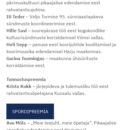
pärimuskultuuri pikaajalise edendamise eest
rahvatantsujuhina.
Iti Teder
– Veljo Tormise 95. sünniaastapäeva
sündmuste koordineerimise eest.
Hille Savi
– suurepärase töö eest kogukondlike
kultuurisündmuste korraldamisel Viimsi vallas.
Heli Sepp
– panuse eest koorijuhtide koolitamisel ja
koorimuusika edendamisel Harju maakonnas.
Garina Toomingas
– maakonna ühisürituste
korraldamise eest.
Tunnustuspreemia
Krista Kukk
– järjepideva ja tulemusliku töö eest
rahvatantsuõpetajana Kuusalu vallas.
SPORDIPREEMIA
Avo Möls
– „Meie teejuht, meie õpetaja“. Pikaajalise
spordielu edendamise eest Harjumaal.