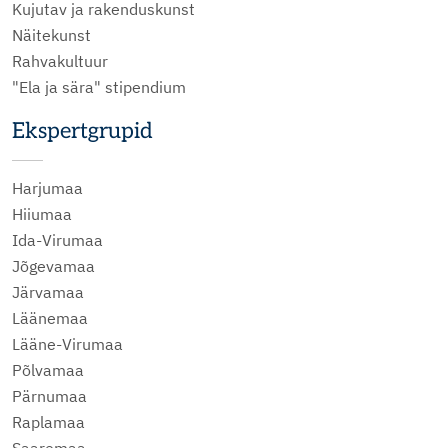
Kujutav ja rakenduskunst
Näitekunst
Rahvakultuur
"Ela ja sära" stipendium
Ekspertgrupid
Harjumaa
Hiiumaa
Ida-Virumaa
Jõgevamaa
Järvamaa
Läänemaa
Lääne-Virumaa
Põlvamaa
Pärnumaa
Raplamaa
Saaremaa