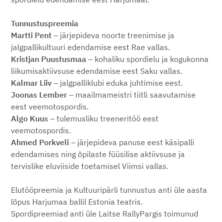
Tunnustuspreemia
Martti Pent
– järjepideva noorte treenimise ja
jalgpallikultuuri edendamise eest Rae vallas.
Kristjan Puustusmaa
– kohaliku spordielu ja kogukonna
liikumisaktiivsuse edendamise eest Saku vallas.
Kalmar Liiv
– jalgpalliklubi eduka juhtimise eest.
Joonas Lember
– maailmameistri tiitli saavutamise
eest veemotospordis.
Algo Kuus
– tulemusliku treeneritöö eest
veemotospordis.
Ahmed Porkveli
– järjepideva panuse eest käsipalli
edendamises ning õpilaste füüsilise aktiivsuse ja
tervislike eluviiside toetamisel Viimsi vallas.
Elutööpreemia ja Kultuuripärli tunnustus anti üle aasta
lõpus Harjumaa ballil Estonia teatris.
Spordipreemiad anti üle Laitse RallyPargis toimunud