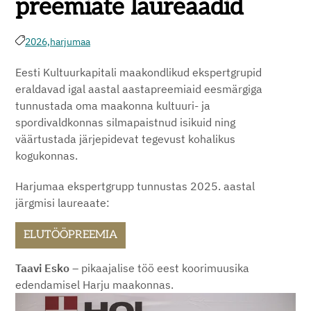
preemiate laureaadid
2026,
harjumaa
Eesti Kultuurkapitali maakondlikud ekspertgrupid
eraldavad igal aastal aastapreemiaid eesmärgiga
tunnustada oma maakonna kultuuri- ja
spordivaldkonnas silmapaistnud isikuid ning
väärtustada järjepidevat tegevust kohalikus
kogukonnas.
Harjumaa ekspertgrupp tunnustas 2025. aastal
järgmisi laureaate:
ELUTÖÖPREEMIA
Taavi Esko
– pikaajalise töö eest koorimuusika
edendamisel Harju maakonnas.