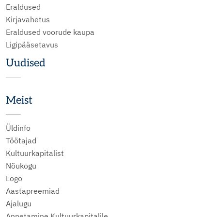
Eraldused
Kirjavahetus
Eraldused voorude kaupa
Ligipääsetavus
Uudised
Meist
Üldinfo
Töötajad
Kultuurkapitalist
Nõukogu
Logo
Aastapreemiad
Ajalugu
Annetamine Kultuurkapitalile