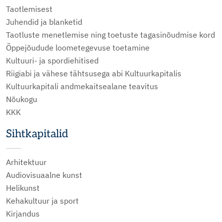
Taotlemisest
Juhendid ja blanketid
Taotluste menetlemise ning toetuste tagasinõudmise kord
Õppejõudude loometegevuse toetamine
Kultuuri- ja spordiehitised
Riigiabi ja vähese tähtsusega abi Kultuurkapitalis
Kultuurkapitali andmekaitsealane teavitus
Nõukogu
KKK
Sihtkapitalid
Arhitektuur
Audiovisuaalne kunst
Helikunst
Kehakultuur ja sport
Kirjandus