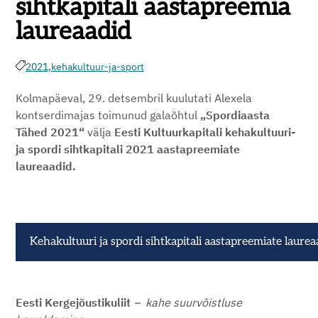
sihtkapitali aastapreemia
laureaadid
2021,
kehakultuur-ja-sport
Kolmapäeval, 29. detsembril kuulutati Alexela
kontserdimajas toimunud galaõhtul
„Spordiaasta
Tähed 2021“
välja
Eesti Kultuurkapitali kehakultuuri-
ja spordi sihtkapitali 2021 aastapreemiate
laureaadid.
Kehakultuuri ja spordi sihtkapitali aastapreemiate laurea
Eesti Kergejõustikuliit
–
kahe suurvõistluse