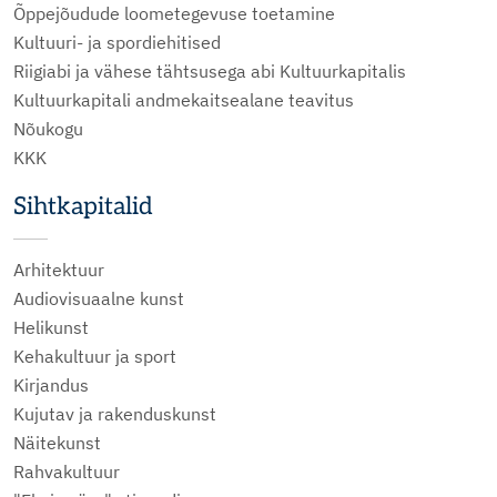
Õppejõudude loometegevuse toetamine
Kultuuri- ja spordiehitised
Riigiabi ja vähese tähtsusega abi Kultuurkapitalis
Kultuurkapitali andmekaitsealane teavitus
Nõukogu
KKK
Sihtkapitalid
Arhitektuur
Audiovisuaalne kunst
Helikunst
Kehakultuur ja sport
Kirjandus
Kujutav ja rakenduskunst
Näitekunst
Rahvakultuur