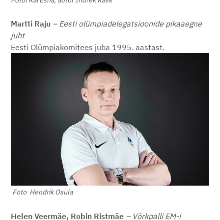
Fotol Kai Esna, autor
Indrek Kask
Martti Raju
– Eesti olümpiadelegatsioonide pikaaegne
juht
Eesti Olümpiakomitees juba 1995. aastast.
Foto Hendrik Osula
Helen Veermäe, Robin Ristmäe
– Võrkpalli EM-i