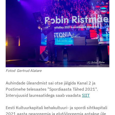
Fotod Gertrud Alatare
Auhindade üleandmist sai otse jälgida Kanal 2 ja
Postimehe telesaates "Spordiaasta Tähed 2021".
Intervjuusid laureaatidega saab vaadata
SIIT
Eesti Kultuurkapitali kehakultuuri- ja spordi sihtkapitali
2021 aasta peapreemia ja elutööpreemia antakse üle