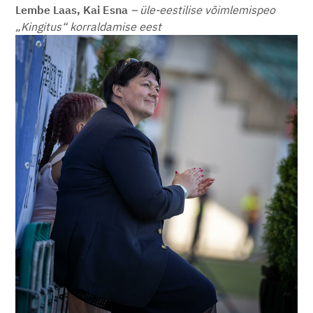
Lembe Laas, Kai Esna
– üle-eestilise võimlemispeo
„Kingitus“ korraldamise eest