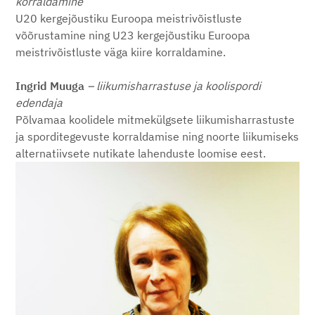
korraldamine
U20 kergejõustiku Euroopa meistrivõistluste
võõrustamine ning U23 kergejõustiku Euroopa
meistrivõistluste väga kiire korraldamine.
Ingrid Muuga
–
liikumisharrastuse ja koolispordi
edendaja
Põlvamaa koolidele mitmekülgsete liikumisharrastuste
ja sporditegevuste korraldamise ning noorte liikumiseks
alternatiivsete nutikate lahenduste loomise eest.