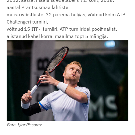
2012. aastal maailma edetabelis 71. koht, 2018.
aastal Prantsusmaa lahtistel
meistrivõistlustel 32 parema hulgas, võitnud kolm ATP
Challengeri turniiri,
võitnud 15 ITF-i turniiri. ATP turniiridel poolfinalist,
alistanud kahel korral maailma top15 mängija.
Foto Igor Pissarev