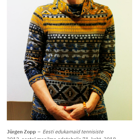
Jürgen Zopp
­–
Eesti edukamaid tennisiste