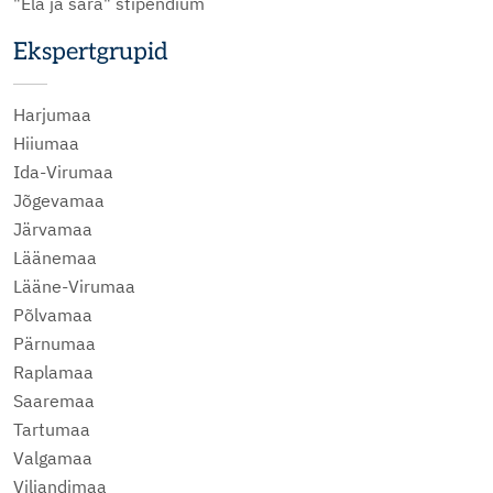
"Ela ja sära" stipendium
Ekspertgrupid
Harjumaa
Hiiumaa
Ida-Virumaa
Jõgevamaa
Järvamaa
Läänemaa
Lääne-Virumaa
Põlvamaa
Pärnumaa
Raplamaa
Saaremaa
Tartumaa
Valgamaa
Viljandimaa