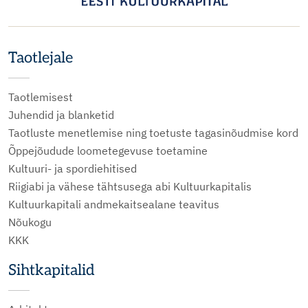
Taotlejale
Taotlemisest
Juhendid ja blanketid
Taotluste menetlemise ning toetuste tagasinõudmise kord
Õppejõudude loometegevuse toetamine
Kultuuri- ja spordiehitised
Riigiabi ja vähese tähtsusega abi Kultuurkapitalis
Kultuurkapitali andmekaitsealane teavitus
Nõukogu
KKK
Sihtkapitalid