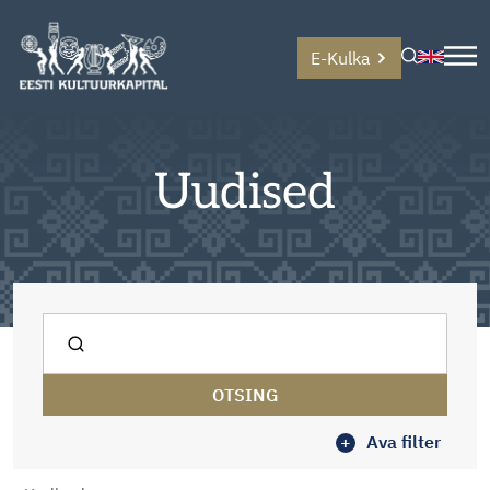
E-Kulka
Uudised
OTSING
+
Ava filter