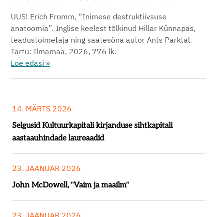
UUS! Erich Fromm, “Inimese destruktiivsuse
anatoomia”. Inglise keelest tõlkinud Hillar Künnapas,
teadustoimetaja ning saatesõna autor Ants Parktal.
Tartu: Ilmamaa, 2026, 776 lk.
Loe edasi »
14. MÄRTS 2026
Selgusid Kultuurkapitali kirjanduse sihtkapitali
aastaauhindade laureaadid
23. JAANUAR 2026
John McDowell, "Vaim ja maailm"
23. JAANUAR 2026