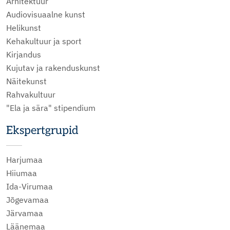
Arhitektuur
Audiovisuaalne kunst
Helikunst
Kehakultuur ja sport
Kirjandus
Kujutav ja rakenduskunst
Näitekunst
Rahvakultuur
"Ela ja sära" stipendium
Ekspertgrupid
Harjumaa
Hiiumaa
Ida-Virumaa
Jõgevamaa
Järvamaa
Läänemaa