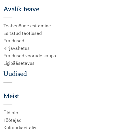
Avalik teave
Teabenõude esitamine
Esitatud taotlused
Eraldused
Kirjavahetus
Eraldused voorude kaupa
Ligipääsetavus
Uudised
Meist
Üldinfo
Töötajad
Kultuurkapitalist