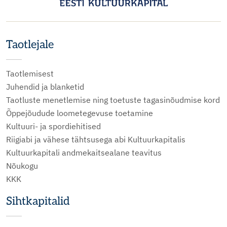
Taotlejale
Taotlemisest
Juhendid ja blanketid
Taotluste menetlemise ning toetuste tagasinõudmise kord
Õppejõudude loometegevuse toetamine
Kultuuri- ja spordiehitised
Riigiabi ja vähese tähtsusega abi Kultuurkapitalis
Kultuurkapitali andmekaitsealane teavitus
Nõukogu
KKK
Sihtkapitalid