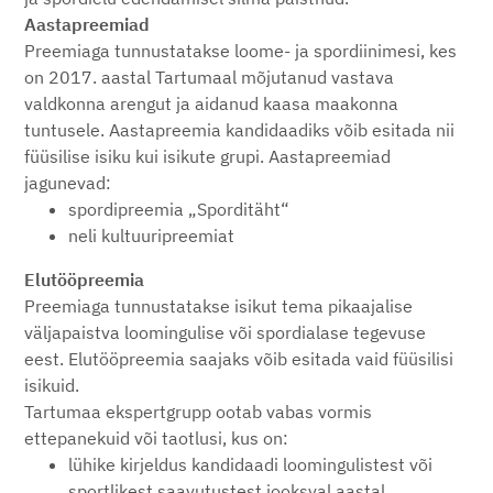
Aastapreemiad
Preemiaga tunnustatakse loome- ja spordiinimesi, kes
on 2017. aastal Tartumaal mõjutanud vastava
valdkonna arengut ja aidanud kaasa maakonna
tuntusele. Aastapreemia kandidaadiks võib esitada nii
füüsilise isiku kui isikute grupi. Aastapreemiad
jagunevad:
spordipreemia „Sporditäht“
neli kultuuripreemiat
Elutööpreemia
Preemiaga tunnustatakse isikut tema pikaajalise
väljapaistva loomingulise või spordialase tegevuse
eest. Elutööpreemia saajaks võib esitada vaid füüsilisi
isikuid.
Tartumaa ekspertgrupp ootab vabas vormis
ettepanekuid või taotlusi, kus on:
lühike kirjeldus kandidaadi loomingulistest või
sportlikest saavutustest jooksval aastal