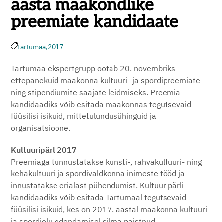
aasta maakondlike
preemiate kandidaate
tartumaa,
2017
Tartumaa ekspertgrupp ootab 20. novembriks
ettepanekuid maakonna kultuuri- ja spordipreemiate
ning stipendiumite saajate leidmiseks. Preemia
kandidaadiks võib esitada maakonnas tegutsevaid
füüsilisi isikuid, mittetulundusühinguid ja
organisatsioone.
Kultuuripärl 2017
Preemiaga tunnustatakse kunsti-, rahvakultuuri- ning
kehakultuuri ja spordivaldkonna inimeste tööd ja
innustatakse erialast pühendumist. Kultuuripärli
kandidaadiks võib esitada Tartumaal tegutsevaid
füüsilisi isikuid, kes on 2017. aastal maakonna kultuuri-
ja spordielu edendamisel silma paistnud.