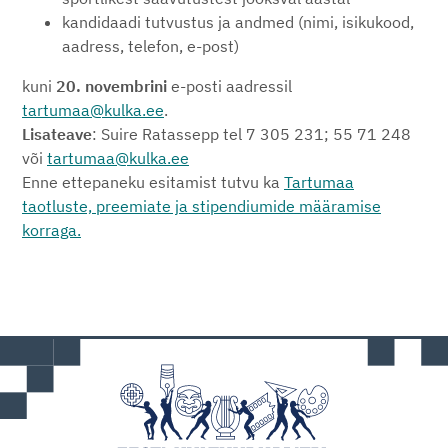
kandidaadi tutvustus ja andmed (nimi, isikukood,
aadress, telefon, e-post)
kuni
20. novembrini
e-posti aadressil
tartumaa@kulka.ee
.
Lisateave
: Suire Ratassepp tel 7 305 231; 55 71 248
või
tartumaa@kulka.ee
Enne ettepaneku esitamist tutvu ka
Tartumaa
taotluste, preemiate ja stipendiumide määramise
korraga.