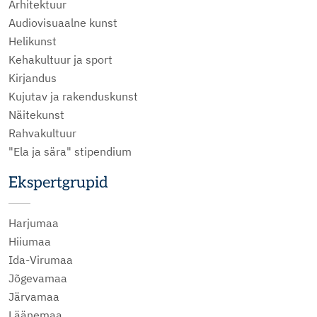
Arhitektuur
Audiovisuaalne kunst
Helikunst
Kehakultuur ja sport
Kirjandus
Kujutav ja rakenduskunst
Näitekunst
Rahvakultuur
"Ela ja sära" stipendium
Ekspertgrupid
Harjumaa
Hiiumaa
Ida-Virumaa
Jõgevamaa
Järvamaa
Läänemaa