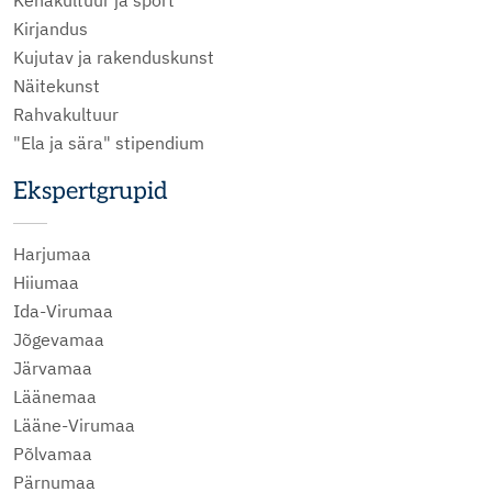
Kehakultuur ja sport
Kirjandus
Kujutav ja rakenduskunst
Näitekunst
Rahvakultuur
"Ela ja sära" stipendium
Ekspertgrupid
Harjumaa
Hiiumaa
Ida-Virumaa
Jõgevamaa
Järvamaa
Läänemaa
Lääne-Virumaa
Põlvamaa
Pärnumaa