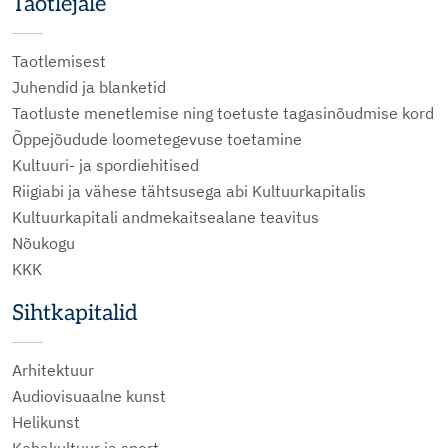
Taotlejale
Taotlemisest
Juhendid ja blanketid
Taotluste menetlemise ning toetuste tagasinõudmise kord
Õppejõudude loometegevuse toetamine
Kultuuri- ja spordiehitised
Riigiabi ja vähese tähtsusega abi Kultuurkapitalis
Kultuurkapitali andmekaitsealane teavitus
Nõukogu
KKK
Sihtkapitalid
Arhitektuur
Audiovisuaalne kunst
Helikunst