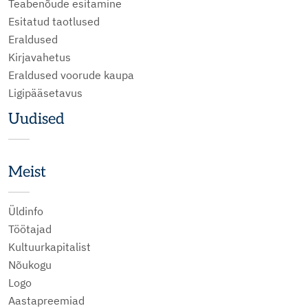
Teabenõude esitamine
Esitatud taotlused
Eraldused
Kirjavahetus
Eraldused voorude kaupa
Ligipääsetavus
Uudised
Meist
Üldinfo
Töötajad
Kultuurkapitalist
Nõukogu
Logo
Aastapreemiad