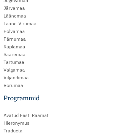
Jõgevamaa
Järvamaa
Läänemaa
Lääne-Virumaa
Põlvamaa
Pärnumaa
Raplamaa
Saaremaa
Tartumaa
Valgamaa
Viljandimaa
Võrumaa
Programmid
Avatud Eesti Raamat
Hieronymus
Traducta