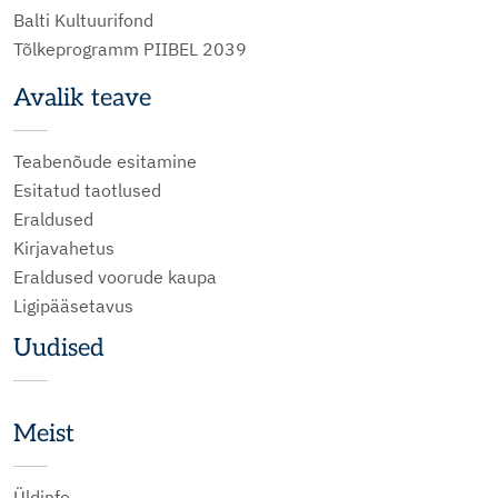
Balti Kultuurifond
Tõlkeprogramm PIIBEL 2039
Avalik teave
Teabenõude esitamine
Esitatud taotlused
Eraldused
Kirjavahetus
Eraldused voorude kaupa
Ligipääsetavus
Uudised
Meist
Üldinfo