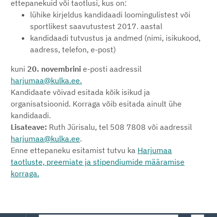
ettepanekuid või taotlusi, kus on:
lühike kirjeldus kandidaadi loomingulistest või
sportlikest saavutustest 2017. aastal
kandidaadi tutvustus ja andmed (nimi, isikukood,
aadress, telefon, e-post)
kuni
20. novembrini
e-posti aadressil
harjumaa@kulka.ee.
Kandidaate võivad esitada kõik isikud ja
organisatsioonid. Korraga võib esitada ainult ühe
kandidaadi.
Lisateave:
Ruth Jürisalu, tel 508 7808
või aadressil
harjumaa@kulka.ee
.
Enne ettepaneku esitamist tutvu ka
Harjumaa
taotluste, preemiate ja stipendiumide määramise
korraga.