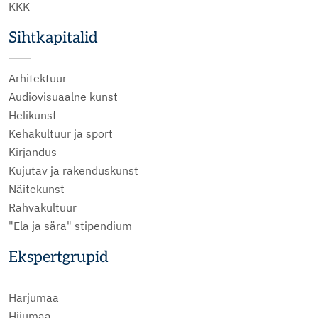
KKK
Sihtkapitalid
Arhitektuur
Audiovisuaalne kunst
Helikunst
Kehakultuur ja sport
Kirjandus
Kujutav ja rakenduskunst
Näitekunst
Rahvakultuur
"Ela ja sära" stipendium
Ekspertgrupid
Harjumaa
Hiiumaa