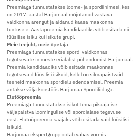
Preemiaga tunnustatakse loome- ja spordiinimesi, kes
on 2017. aastal Harjumaal mõjutanud vastava
valdkonna arengut ja aidanud kaasa maakonna
tuntusele. Aastapreemia kandidaadiks võib esitada nii
füüsilise isiku kui isikute grupi.
Meie teejuht, meie õpetaja
Preemiaga tunnustatakse spordi valdkonnas
tegutsevate inimeste erialalist pühendumist Harjumaal.
Preemia kandidaadiks võib esitada maakonnas
tegutsevaid füüsilisi isikuid, kellel on silmapaistvaid
teeneid maakonna spordielu edendamisel. Preemia
antakse välja koostöös Harjumaa Spordiliiduga.
Elutööpreemia
Preemiaga tunnustatakse isikut tema pikaajalise
väljapaistva loomingulise või spordialase tegevuse
eest. Elutööpreemia saajaks võib esitada vaid füüsilisi
isikuid.
Harjumaa ekspertgrupp ootab vabas vormis