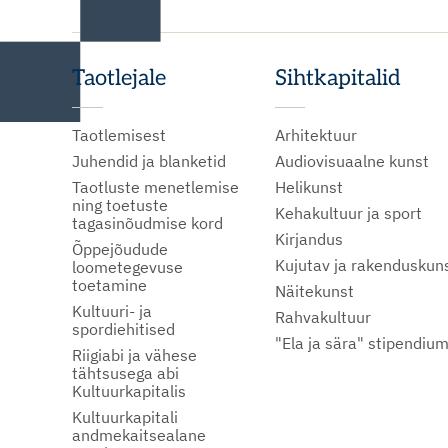
Taotlejale
Sihtkapitalid
Taotlemisest
Arhitektuur
Juhendid ja blanketid
Audiovisuaalne kunst
Taotluste menetlemise
Helikunst
ning toetuste
Kehakultuur ja sport
tagasinõudmise kord
Kirjandus
Õppejõudude
Kujutav ja rakenduskun
loometegevuse
toetamine
Näitekunst
Kultuuri- ja
Rahvakultuur
spordiehitised
"Ela ja sära" stipendiu
Riigiabi ja vähese
tähtsusega abi
Kultuurkapitalis
Kultuurkapitali
andmekaitsealane