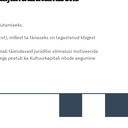
ulutamiseks.
ot), millest ta tänaseks on tagastanud kõigest
nab täiendavaid juriidilisi võimalusi motiveerida
sega peatub ka Kultuurkapitali nõude aegumine