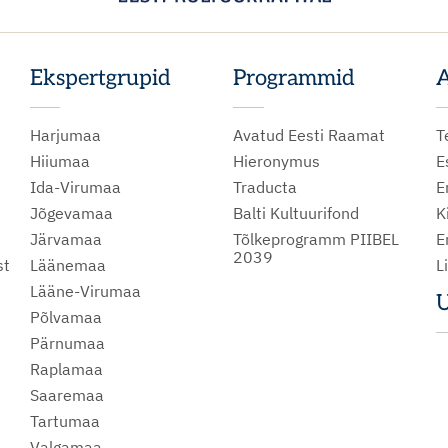
Ekspertgrupid
Programmid
A
Harjumaa
Avatud Eesti Raamat
T
Hiiumaa
Hieronymus
E
Ida-Virumaa
Traducta
E
Jõgevamaa
Balti Kultuurifond
K
Järvamaa
Tõlkeprogramm PIIBEL
E
2039
st
Läänemaa
L
Lääne-Virumaa
U
Põlvamaa
m
Pärnumaa
Raplamaa
Saaremaa
Tartumaa
Valgamaa