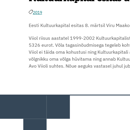
2019
Eesti Kultuurkapital esitas 8. märtsil Viru Maako
Viiol riisus aastatel 1999-2002 Kultuurkapitali
5326 eurot. Võla tagasinõudmisega tegeleb kohtu
Viiol ei täida oma kohustusi ning Kultuurkapitali
võlgnikku oma võlga hüvitama ning annab Kultuu
Avo Viioli suhtes. Nõue aeguks vastasel juhul jub