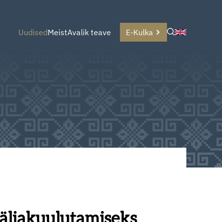
Uudised
Meist
Avalik teave
E-Kulka
väljakuulutamiseks