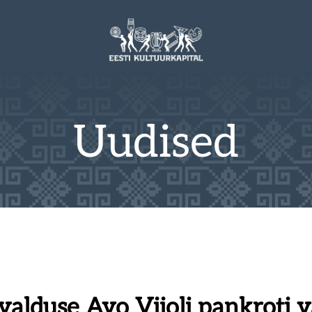
Uudised
avalduse Avo Viioli pankroti 