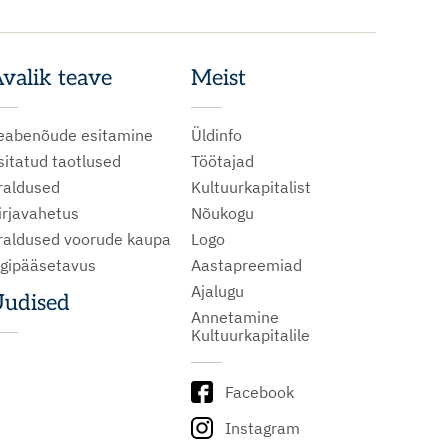
valik teave
Meist
eabenõude esitamine
Üldinfo
sitatud taotlused
Töötajad
raldused
Kultuurkapitalist
irjavahetus
Nõukogu
raldused voorude kaupa
Logo
igipääsetavus
Aastapreemiad
Ajalugu
udised
Annetamine
Kultuurkapitalile
Facebook
Instagram