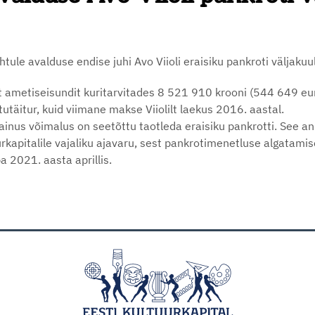
htule avalduse endise juhi Avo Viioli eraisiku pankroti väljaku
st ametiseisundit kuritarvitades 8 521 910 krooni (544 649 eur
täitur, kuid viimane makse Viiolilt laekus 2016. aastal.
 ainus võimalus on seetõttu taotleda eraisiku pankrotti. See an
rkapitalile vajaliku ajavaru, sest pankrotimenetluse algatami
a 2021. aasta aprillis.