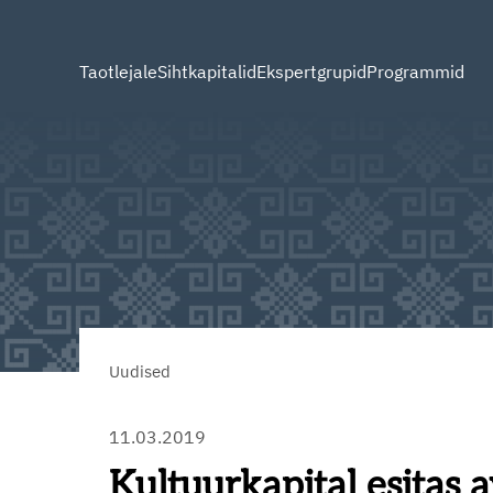
Taotlejale
Sihtkapitalid
Ekspertgrupid
Programmid
Uudised
11.03.2019
Kultuurkapital esitas 