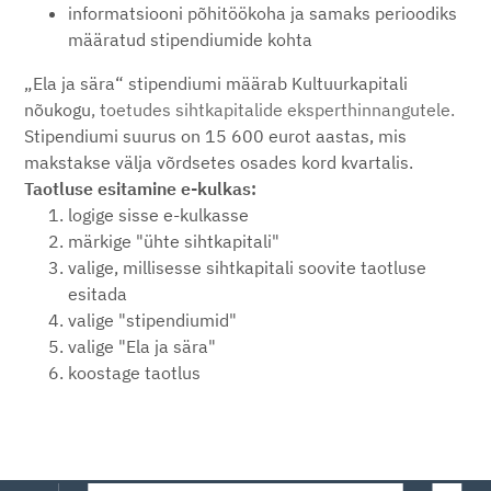
informatsiooni põhitöökoha ja samaks perioodiks
määratud stipendiumide kohta
„Ela ja sära“ stipendiumi määrab Kultuurkapitali
nõukogu
,
toetudes sihtkapitalide eksperthinnangutele
.
Stipendiumi suurus on 15 600 eurot aastas, mis
makstakse välja võrdsetes osades kord kvartalis.
Taotluse esitamine e-kulkas:
logige sisse e-kulkasse
märkige "ühte sihtkapitali"
valige, millisesse sihtkapitali soovite taotluse
esitada
valige "stipendiumid"
valige "Ela ja sära"
koostage taotlus