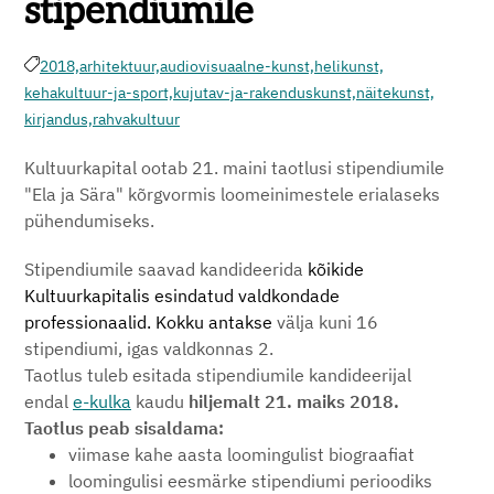
stipendiumile
2018,
arhitektuur,
audiovisuaalne-kunst,
helikunst,
kehakultuur-ja-sport,
kujutav-ja-rakenduskunst,
näitekunst,
kirjandus,
rahvakultuur
Kultuurkapital ootab 21. maini taotlusi stipendiumile
"Ela ja Sära" kõrgvormis loomeinimestele erialaseks
pühendumiseks.
Stipendiumile saavad kandideerida
kõikide
Kultuurkapitalis esindatud valdkondade
professionaalid. Kokku antakse
välja kuni 16
stipendiumi, igas valdkonnas 2.
Taotlus tuleb esitada stipendiumile kandideerijal
endal
e-kulka
kaudu
hiljemalt 21. maiks 2018.
Taotlus peab sisaldama:
viimase kahe aasta loomingulist biograafiat
loomingulisi eesmärke stipendiumi perioodiks