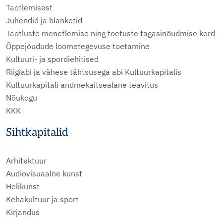
Taotlemisest
Juhendid ja blanketid
Taotluste menetlemise ning toetuste tagasinõudmise kord
Õppejõudude loometegevuse toetamine
Kultuuri- ja spordiehitised
Riigiabi ja vähese tähtsusega abi Kultuurkapitalis
Kultuurkapitali andmekaitsealane teavitus
Nõukogu
KKK
Sihtkapitalid
Arhitektuur
Audiovisuaalne kunst
Helikunst
Kehakultuur ja sport
Kirjandus