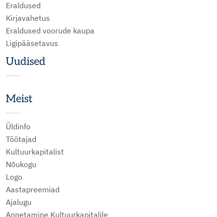
Eraldused
Kirjavahetus
Eraldused voorude kaupa
Ligipääsetavus
Uudised
Meist
Üldinfo
Töötajad
Kultuurkapitalist
Nõukogu
Logo
Aastapreemiad
Ajalugu
Annetamine Kultuurkapitalile