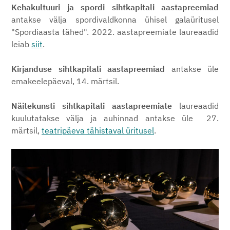
Kehakultuuri ja spordi sihtkapitali aastapreemiad
antakse välja spordivaldkonna ühisel galaüritusel
"Spordiaasta tähed". 2022. aastapreemiate laureaadid
leiab
siit
.
Kirjanduse sihtkapitali aastapreemiad
antakse üle
emakeelepäeval, 14. märtsil.
Näitekunsti sihtkapitali aastapreemiate
laureaadid
kuulutatakse välja ja auhinnad antakse üle 27.
märtsil,
teatripäeva tähistaval üritusel
.