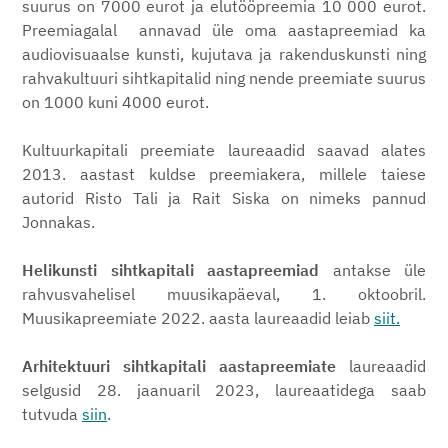
suurus on 7000 eurot ja elutööpreemia 10 000 eurot.
Preemiagalal annavad üle oma aastapreemiad ka
audiovisuaalse kunsti, kujutava ja rakenduskunsti ning
rahvakultuuri sihtkapitalid ning nende preemiate suurus
on 1000 kuni 4000 eurot.
Kultuurkapitali preemiate laureaadid saavad alates
2013. aastast kuldse preemiakera, millele taiese
autorid Risto Tali ja Rait Siska on nimeks pannud
Jonnakas.
Helikunsti sihtkapitali aastapreemiad
antakse üle
rahvusvahelisel muusikapäeval, 1. oktoobril.
Muusikapreemiate 2022. aasta laureaadid leiab
siit.
Arhitektuuri sihtkapitali aastapreemiate
laureaadid
selgusid 28. jaanuaril 2023, laureaatidega saab
tutvuda
siin
.