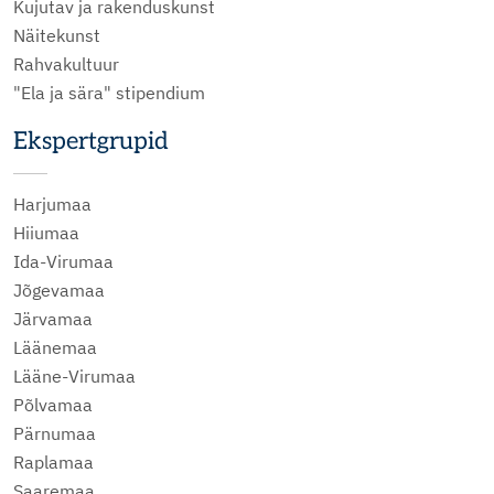
Kujutav ja rakenduskunst
Näitekunst
Rahvakultuur
"Ela ja sära" stipendium
Ekspertgrupid
Harjumaa
Hiiumaa
Ida-Virumaa
Jõgevamaa
Järvamaa
Läänemaa
Lääne-Virumaa
Põlvamaa
Pärnumaa
Raplamaa
Saaremaa