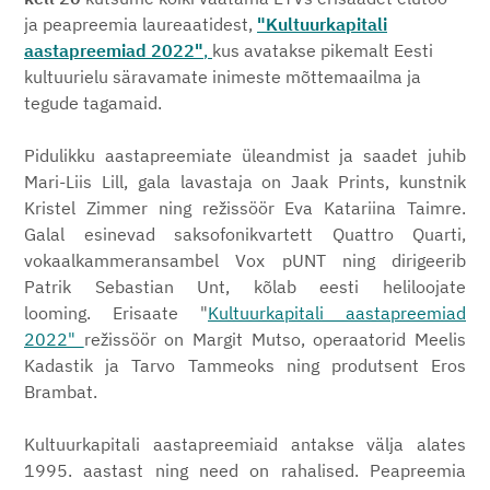
ja peapreemia laureaatidest,
"Kultuurkapitali
aastapreemiad 2022"
,
kus avatakse pikemalt Eesti
kultuurielu säravamate inimeste mõttemaailma ja
tegude tagamaid.
Pidulikku aastapreemiate üleandmist ja saadet juhib
Mari-Liis Lill, gala lavastaja on Jaak Prints, kunstnik
Kristel Zimmer ning režissöör Eva Katariina Taimre.
Galal esinevad saksofonikvartett Quattro Quarti,
vokaalkammeransambel Vox pUNT ning dirigeerib
Patrik Sebastian Unt, kõlab eesti heliloojate
looming. Erisaate "
Kultuurkapitali aastapreemiad
2022"
režissöör on Margit Mutso, operaatorid Meelis
Kadastik ja Tarvo Tammeoks ning produtsent Eros
Brambat.
Kultuurkapitali aastapreemiaid antakse välja alates
1995. aastast ning need on rahalised. Peapreemia