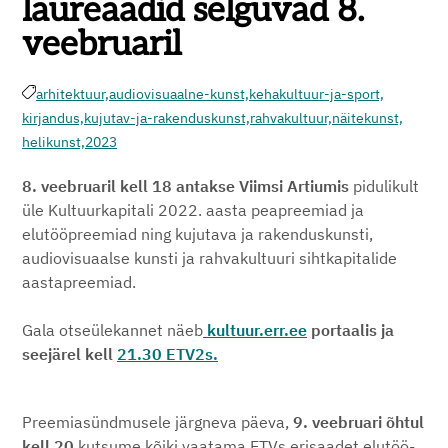
laureaadid selguvad 8.
veebruaril
arhitektuur,
audiovisuaalne-kunst,
kehakultuur-ja-sport,
kirjandus,
kujutav-ja-rakenduskunst,
rahvakultuur,
näitekunst,
helikunst,
2023
8
. veebruaril kell 18 antakse Viimsi Artiumis
pidulikult
üle Kultuurkapitali 2022. aasta peapreemiad ja
elutööpreemiad ning kujutava ja rakenduskunsti,
audiovisuaalse kunsti ja rahvakultuuri sihtkapitalide
aastapreemiad.
Gala otseülekannet näeb
kultuur.err.ee
portaalis ja
seejärel kell
21.30 ETV2s.
Preemiasündmusele järgneva päeva,
9. veebruari õhtul
kell 20
kutsume kõiki vaatama ETVs erisaadet elutöö-