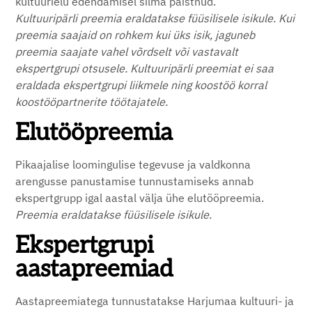
kultuurielu edendamisel silma paistnud.
Kultuuripärli preemia eraldatakse füüsilisele isikule. Kui
preemia saajaid on rohkem kui üks isik, jaguneb
preemia saajate vahel võrdselt või vastavalt
ekspertgrupi otsusele. Kultuuripärli preemiat ei saa
eraldada ekspertgrupi liikmele ning koostöö korral
koostööpartnerite töötajatele.
Elutööpreemia
Pikaajalise loomingulise tegevuse ja valdkonna
arengusse panustamise tunnustamiseks annab
ekspertgrupp igal aastal välja ühe elutööpreemia.
Preemia eraldatakse füüsilisele isikule.
Ekspertgrupi
aastapreemiad
Aastapreemiatega tunnustatakse Harjumaa kultuuri- ja