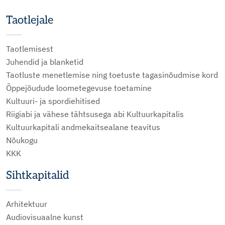
Taotlejale
Taotlemisest
Juhendid ja blanketid
Taotluste menetlemise ning toetuste tagasinõudmise kord
Õppejõudude loometegevuse toetamine
Kultuuri- ja spordiehitised
Riigiabi ja vähese tähtsusega abi Kultuurkapitalis
Kultuurkapitali andmekaitsealane teavitus
Nõukogu
KKK
Sihtkapitalid
Arhitektuur
Audiovisuaalne kunst