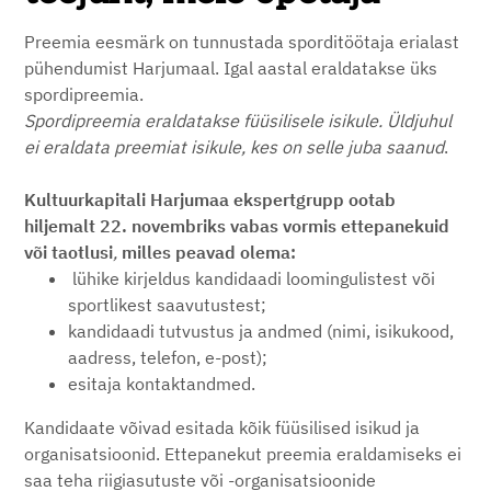
Preemia eesmärk on tunnustada sporditöötaja erialast
pühendumist Harjumaal. Igal aastal eraldatakse üks
spordipreemia.
Spordipreemia eraldatakse füüsilisele isikule. Üldjuhul
ei eraldata preemiat isikule, kes on selle juba saanud
.
Kultuurkapitali Harjumaa ekspertgrupp ootab
hiljemalt 22. novembriks vabas vormis ettepanekuid
või taotlusi
,
milles peavad olema:
lühike kirjeldus kandidaadi loomingulistest või
sportlikest saavutustest;
kandidaadi tutvustus ja andmed (nimi, isikukood,
aadress, telefon, e-post);
esitaja kontaktandmed.
Kandidaate võivad esitada kõik füüsilised isikud ja
organisatsioonid. Ettepanekut preemia eraldamiseks ei
saa teha riigiasutuste või -organisatsioonide