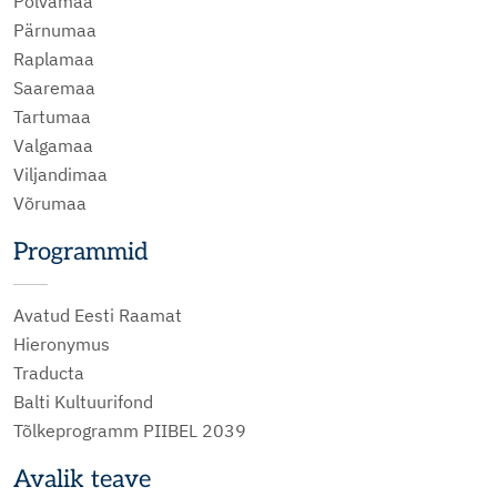
Põlvamaa
Pärnumaa
Raplamaa
Saaremaa
Tartumaa
Valgamaa
Viljandimaa
Võrumaa
Programmid
Avatud Eesti Raamat
Hieronymus
Traducta
Balti Kultuurifond
Tõlkeprogramm PIIBEL 2039
Avalik teave