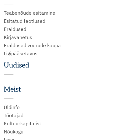
Teabenõude esitamine
Esitatud taotlused
Eraldused
Kirjavahetus
Eraldused voorude kaupa
Ligipääsetavus
Uudised
Meist
Üldinfo
Töötajad
Kultuurkapitalist
Nõukogu
Logo