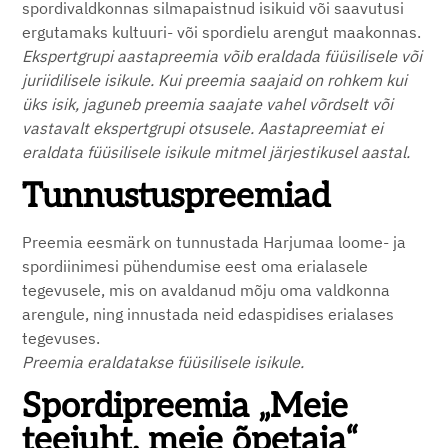
spordivaldkonnas silmapaistnud isikuid või saavutusi
ergutamaks kultuuri- või spordielu arengut maakonnas.
Ekspertgrupi aastapreemia võib eraldada füüsilisele või
juriidilisele isikule. Kui preemia saajaid on rohkem kui
üks isik, jaguneb preemia saajate vahel võrdselt või
vastavalt ekspertgrupi otsusele. Aastapreemiat ei
eraldata füüsilisele isikule mitmel järjestikusel aastal.
Tunnustuspreemiad
Preemia eesmärk on tunnustada Harjumaa loome- ja
spordiinimesi pühendumise eest oma erialasele
tegevusele, mis on avaldanud mõju oma valdkonna
arengule, ning innustada neid edaspidises erialases
tegevuses.
Preemia eraldatakse füüsilisele isikule.
Spordipreemia „Meie
teejuht, meie õpetaja“