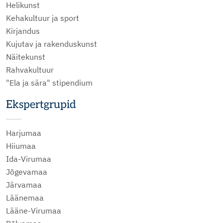
Helikunst
Kehakultuur ja sport
Kirjandus
Kujutav ja rakenduskunst
Näitekunst
Rahvakultuur
"Ela ja sära" stipendium
Ekspertgrupid
Harjumaa
Hiiumaa
Ida-Virumaa
Jõgevamaa
Järvamaa
Läänemaa
Lääne-Virumaa