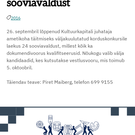
sooviavaldust
2016
26. septembril lõppenud Kultuurkapitali juhataja
ametikoha täitmiseks väljakuulutatud korduskonkursile
laekus 24 sooviavaldust, millest kõik ka
dokumendivoorus kvalifitseerusid. Nõukogu valib välja
kandidaadid, kes kutsutakse vestlusvooru, mis toimub
5. oktoobril.
Täiendav teave: Piret Maiberg, telefon 699 9155