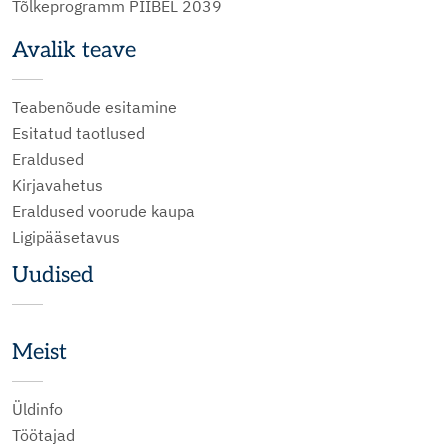
Tõlkeprogramm PIIBEL 2039
Avalik teave
Teabenõude esitamine
Esitatud taotlused
Eraldused
Kirjavahetus
Eraldused voorude kaupa
Ligipääsetavus
Uudised
Meist
Üldinfo
Töötajad