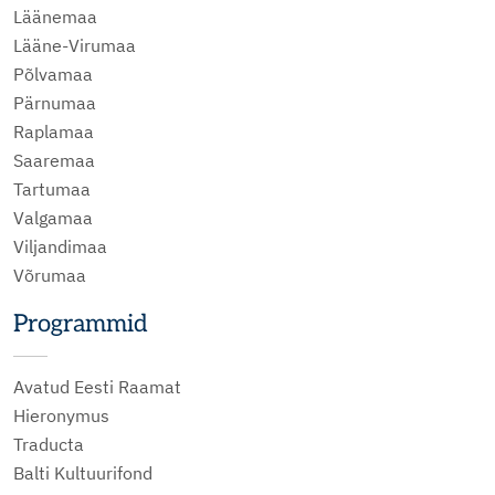
Läänemaa
Lääne-Virumaa
Põlvamaa
Pärnumaa
Raplamaa
Saaremaa
Tartumaa
Valgamaa
Viljandimaa
Võrumaa
Programmid
Avatud Eesti Raamat
Hieronymus
Traducta
Balti Kultuurifond