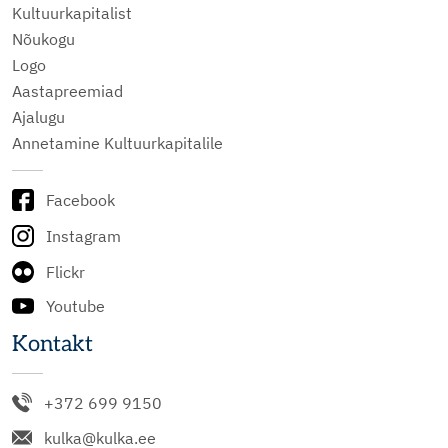
Kultuurkapitalist
Nõukogu
Logo
Aastapreemiad
Ajalugu
Annetamine Kultuurkapitalile
Facebook
Instagram
Flickr
Youtube
Kontakt
+372 699 9150
kulka@kulka.ee