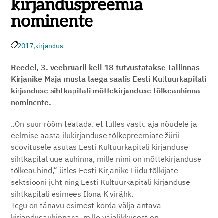
kirjanduspreemia
nominente
2017,
kirjandus
Reedel, 3. veebruaril kell 18 tutvustatakse Tallinnas
Kirjanike Maja musta laega saalis Eesti Kultuurkapitali
kirjanduse sihtkapitali mõttekirjanduse tõlkeauhinna
nominente.
„On suur rõõm teatada, et tulles vastu aja nõudele ja
eelmise aasta ilukirjanduse tõlkepreemiate žürii
soovitusele asutas Eesti Kultuurkapitali kirjanduse
sihtkapital uue auhinna, mille nimi on mõttekirjanduse
tõlkeauhind,“ ütles Eesti Kirjanike Liidu tõlkijate
sektsiooni juht ning Eesti Kultuurkapitali kirjanduse
sihtkapitali esimees Ilona Kivirähk.
Tegu on tänavu esimest korda välja antava
kirjandusauhinnaga, mille vajalikkusest on