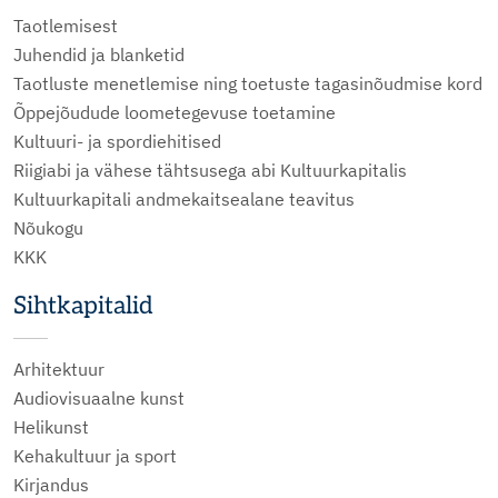
Taotlemisest
Juhendid ja blanketid
Taotluste menetlemise ning toetuste tagasinõudmise kord
Õppejõudude loometegevuse toetamine
Kultuuri- ja spordiehitised
Riigiabi ja vähese tähtsusega abi Kultuurkapitalis
Kultuurkapitali andmekaitsealane teavitus
Nõukogu
KKK
Sihtkapitalid
Arhitektuur
Audiovisuaalne kunst
Helikunst
Kehakultuur ja sport
Kirjandus