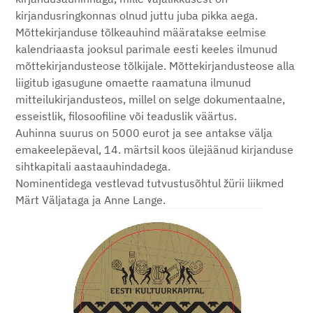
kirjandusringkonnas olnud juttu juba pikka aega.
Mõttekirjanduse tõlkeauhind määratakse eelmise
kalendriaasta jooksul parimale eesti keeles ilmunud
mõttekirjandusteose tõlkijale. Mõttekirjandusteose alla
liigitub igasugune omaette raamatuna ilmunud
mitteilukirjandusteos, millel on selge dokumentaalne,
esseistlik, filosoofiline või teaduslik väärtus.
Auhinna suurus on 5000 eurot ja see antakse välja
emakeelepäeval, 14. märtsil koos ülejäänud kirjanduse
sihtkapitali aastaauhindadega.
Nominentidega vestlevad tutvustusõhtul žürii liikmed
Märt Väljataga ja Anne Lange.