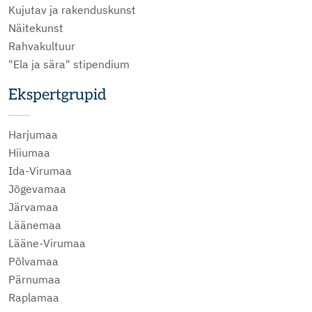
Kujutav ja rakenduskunst
Näitekunst
Rahvakultuur
"Ela ja sära" stipendium
Ekspertgrupid
Harjumaa
Hiiumaa
Ida-Virumaa
Jõgevamaa
Järvamaa
Läänemaa
Lääne-Virumaa
Põlvamaa
Pärnumaa
Raplamaa