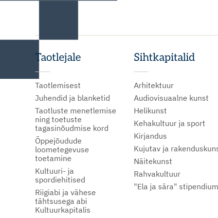
Taotlejale
Sihtkapitalid
Taotlemisest
Arhitektuur
Juhendid ja blanketid
Audiovisuaalne kunst
Taotluste menetlemise
Helikunst
ning toetuste
Kehakultuur ja sport
tagasinõudmise kord
Kirjandus
Õppejõudude
Kujutav ja rakenduskun
loometegevuse
toetamine
Näitekunst
Kultuuri- ja
Rahvakultuur
spordiehitised
"Ela ja sära" stipendiu
Riigiabi ja vähese
tähtsusega abi
Kultuurkapitalis