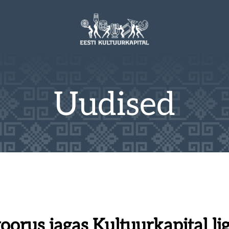
Uudised
orus jagas Kultuurkapital ligi