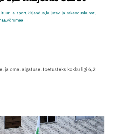
ltuur-ja-sport,
kirjandus,
kujutav-ja-rakenduskunst,
maa,
võrumaa
l ja omal algatusel toetusteks kokku ligi
6,2