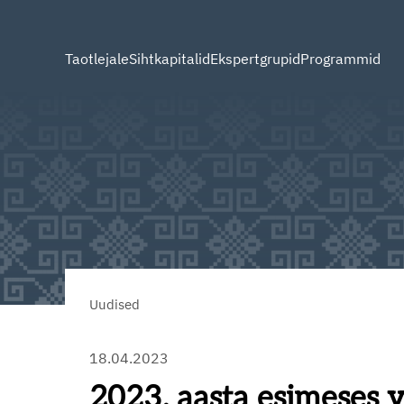
Taotlejale
Sihtkapitalid
Ekspertgrupid
Programmid
Uudised
18.04.2023
2023. aasta esimeses vo