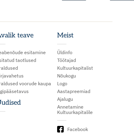
valik teave
Meist
eabenõude esitamine
Üldinfo
sitatud taotlused
Töötajad
raldused
Kultuurkapitalist
irjavahetus
Nõukogu
raldused voorude kaupa
Logo
igipääsetavus
Aastapreemiad
Ajalugu
udised
Annetamine
Kultuurkapitalile
Facebook