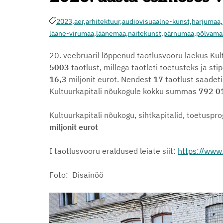
2023,
aer,
arhitektuur,
audiovisuaalne-kunst,
harjumaa,
lääne-virumaa,
läänemaa,
näitekunst,
pärnumaa,
põlvama
20. veebruaril lõppenud taotlusvooru laekus Kult
5003
taotlust, millega taotleti toetusteks ja s
16,3
miljonit eurot. Nendest
17
taotlust saadet
Kultuurkapitali nõukogule kokku summas
792 0
Kultuurkapitali nõukogu, sihtkapitalid, toetuspr
miljonit eurot
I taotlusvooru eraldused leiate siit:
https://www
Foto: Disainöö