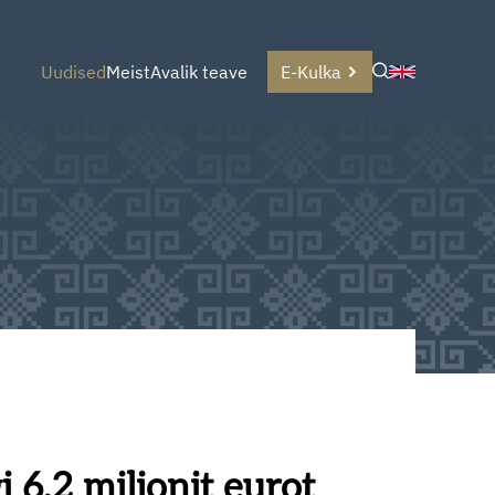
Uudised
Meist
Avalik teave
E-Kulka
 6,2 miljonit eurot