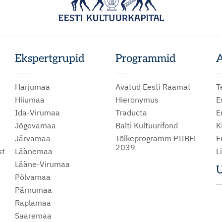
Ekspertgrupid
Programmid
A
Harjumaa
Avatud Eesti Raamat
T
Hiiumaa
Hieronymus
E
Ida-Virumaa
Traducta
E
Jõgevamaa
Balti Kultuurifond
K
Järvamaa
Tõlkeprogramm PIIBEL
E
2039
st
Läänemaa
L
Lääne-Virumaa
U
Põlvamaa
m
Pärnumaa
Raplamaa
Saaremaa