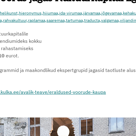
helikunst,
hieronymus,
hiiumaa,
ida-virumaa,
järvamaa,
jõgevamaa,
kehaku
a,
rahvakultuur,
raplamaa,
saaremaa,
tartumaa,
traducta,
valgamaa,
viljandi
uurkapitalile
tipendiumideks kokku
i rahastamiseks
10
eurot.
ogrammid ja maakondlikud ekspertgrupid jagasid taotluste aluse
.kulka.ee/avalik-teave/eraldused-voorude-kaupa